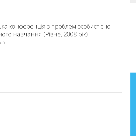
ька конференція з проблем особистісно
ого навчання (Рівне, 2008 рік)
0
Бібліографічний покажчик
праць Анатолія Фасолі
Бібліографічний покажчик праць
старшого наукового співробітника
лабораторії літературної освіти
Інституту педагогіки НАПН України
Фасолі Анатолія Миколайовича (2000