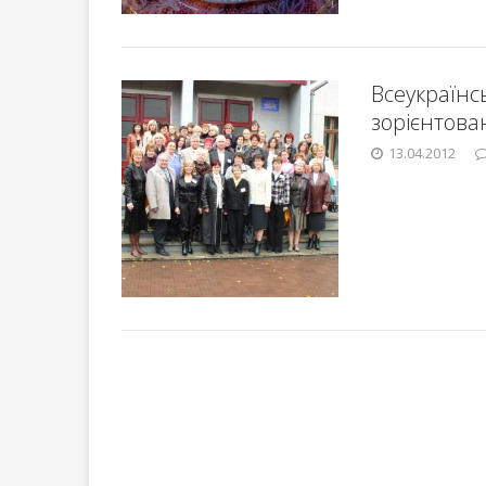
Всеукраїнс
зорієнтован
13.04.2012