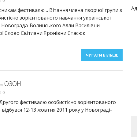
0
Ад
часникам фестивалю… Вітання члена творчої групи з
истісно зорієнтованого навчання української
. Новограда-Волинського Алли Василівни
ї Слово Світлани Яронівни Стасюк
ЧИТАТИ БІЛЬШЕ
ль ОЗОН
0
 Другого фестивалю особистісно зорієнтованого
 відбувся 12-13 жовтня 2011 року у Новограді-