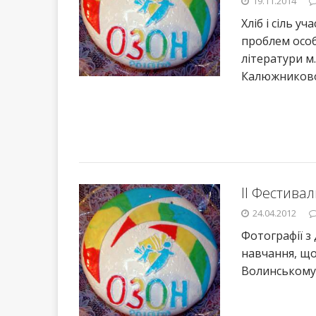
19.11.2014
Хліб і сіль у
проблем особ
літератури м
Калюжниково
ІІ Фестива
24.04.2012
Фотографії з
навчання, що
Волинському