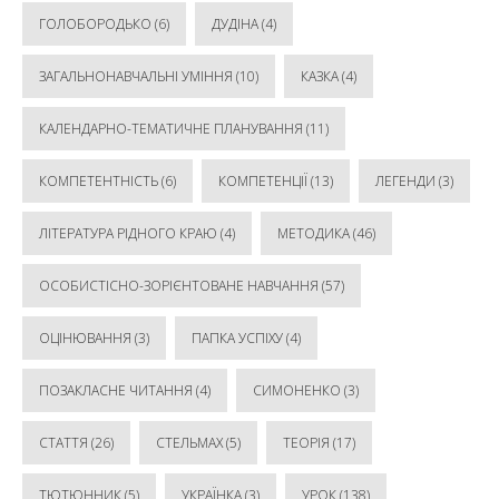
ГОЛОБОРОДЬКО
(6)
ДУДІНА
(4)
ЗАГАЛЬНОНАВЧАЛЬНІ УМІННЯ
(10)
КАЗКА
(4)
КАЛЕНДАРНО-ТЕМАТИЧНЕ ПЛАНУВАННЯ
(11)
КОМПЕТЕНТНІСТЬ
(6)
КОМПЕТЕНЦІЇ
(13)
ЛЕГЕНДИ
(3)
ЛІТЕРАТУРА РІДНОГО КРАЮ
(4)
МЕТОДИКА
(46)
ОСОБИСТІСНО-ЗОРІЄНТОВАНЕ НАВЧАННЯ
(57)
ОЦІНЮВАННЯ
(3)
ПАПКА УСПІХУ
(4)
ПОЗАКЛАСНЕ ЧИТАННЯ
(4)
СИМОНЕНКО
(3)
СТАТТЯ
(26)
СТЕЛЬМАХ
(5)
ТЕОРІЯ
(17)
ТЮТЮННИК
(5)
УКРАЇНКА
(3)
УРОК
(138)