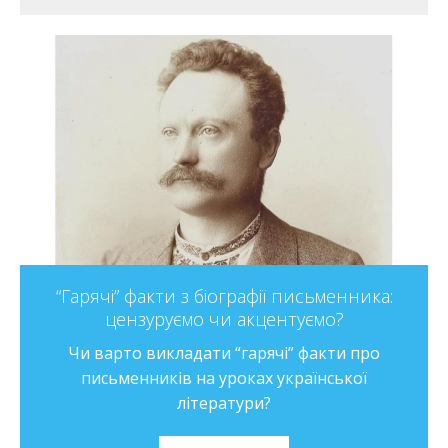
“Гарячі” факти з біографії письменника:
цензуруємо чи акцентуємо?
Чи варто викладати “гарячі” факти про
письменників на уроках української
літератури?