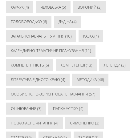
ХАРЧУК
(4)
ЧЕХОВСЬКА
(5)
ВОРОНИЙ
(3)
ГОЛОБОРОДЬКО
(6)
ДУДІНА
(4)
ЗАГАЛЬНОНАВЧАЛЬНІ УМІННЯ
(10)
КАЗКА
(4)
КАЛЕНДАРНО-ТЕМАТИЧНЕ ПЛАНУВАННЯ
(11)
КОМПЕТЕНТНІСТЬ
(6)
КОМПЕТЕНЦІЇ
(13)
ЛЕГЕНДИ
(3)
ЛІТЕРАТУРА РІДНОГО КРАЮ
(4)
МЕТОДИКА
(46)
ОСОБИСТІСНО-ЗОРІЄНТОВАНЕ НАВЧАННЯ
(57)
ОЦІНЮВАННЯ
(3)
ПАПКА УСПІХУ
(4)
ПОЗАКЛАСНЕ ЧИТАННЯ
(4)
СИМОНЕНКО
(3)
СТАТТЯ
(26)
СТЕЛЬМАХ
(5)
ТЕОРІЯ
(17)