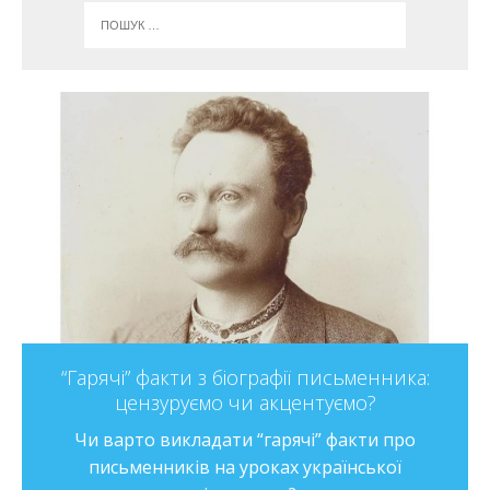
“Гарячі” факти з біографії письменника:
цензуруємо чи акцентуємо?
Чи варто викладати “гарячі” факти про
письменників на уроках української