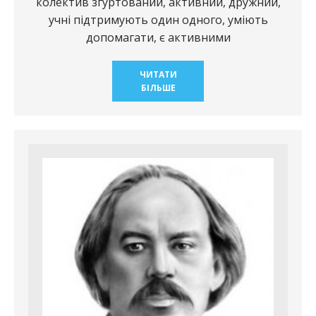
колектив згуртований, активний, дружний,
учнi пiдтримують один одного, умiють
допомагати, є активними
ЧИТАТИ
БІЛЬШЕ