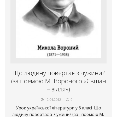
Що людину повертає з чужини?
(за поемою М. Вороного «Євшан
– зілля»)
12.04.2012
0
Урок української літератури у 6 класі Що
людину повертає з чужини? (за поемою М.