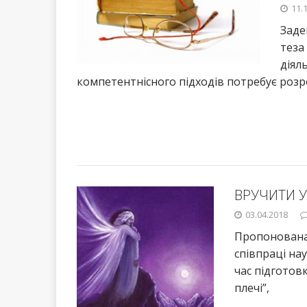
11.
Заде
теза
діял
компетентнісного підходів потребує розр
ВРУЧИТИ У
03.04.2018
Пропонована 
співпраці на
час підготовк
плечі”,