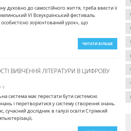
у духовно до самостійного життя, треба ввести її
ухомлинський VІ Всеукраїнський фестиваль
й особистісно зорієнтований урок», що
ЧИТАТИ БІЛЬШЕ
ТІ ВИВЧЕННЯ ЛІТЕРАТУРИ В ЦИФРОВУ
0
ьна система має перестати бути системою
нань і перетворитися у систему створення знань.
с, сучасний дослідник в галузі освіти Стрімкий
пьютерізації,