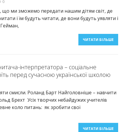
0
, що ми зможемо передати нашим дітям світ, де
итати і їм будуть читати, де вони будуть уявляти і
 Гейман,
ЧИТАТИ БІЛЬШЕ
итача-інтерпретатора – соціальне
оїть перед сучасною української школою
яти смисли. Роланд Барт Найголовніше – навчити
ольд Брехт Усіх творчих небайдужих учителів
певне коло питань: як зробити свої
ЧИТАТИ БІЛЬШЕ