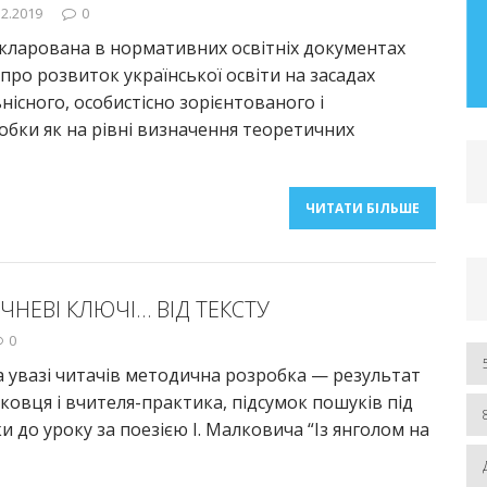
12.2019
0
– 2019 рр.) Розділ І. Автореферат та
кларована в нормативних освітніх документах
дисертація
 про розвиток української освіти на засадах
ьнісного, особистісно зорієнтованого і
ЧИТАТИ БІЛЬШЕ
обки як на рівні визначення теоретичних
ЧИТАТИ БІЛЬШЕ
ЧНЕВІ КЛЮЧІ… ВІД ТЕКСТУ
0
увазі читачів методична розробка — результат
уковця і вчителя-практика, підсумок пошуків під
и до уроку за поезією І. Малковича “Із янголом на