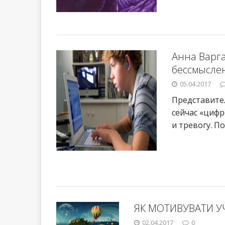
Анна Варга:
бессмысле
05.04.2017
Представител
сейчас «циф
и тревогу. П
ЯК МОТИВУВАТИ У
02.04.2017
0