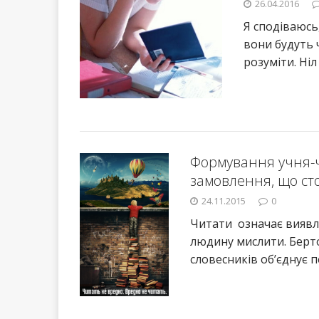
26.04.2016
Я сподіваюсь
вони будуть ч
розуміти. Ніл
Формування учня-ч
замовлення, що ст
24.11.2015
0
Читати означає виявл
людину мислити. Берт
словесників об’єднує 