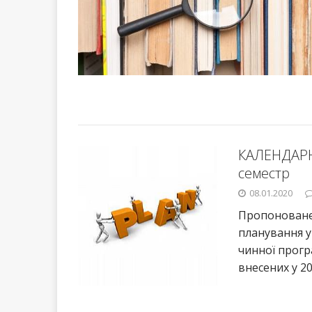
КАЛЕНДАРН
семестр
08.01.2020
Пропоноване
планування ур
чинної прогр
внесених у 2