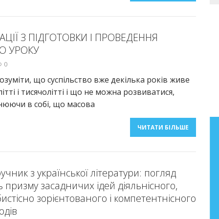
ЦІЇ З ПІДГОТОВКИ І ПРОВЕДЕННЯ
О УРОКУ
0
озуміти, що суспільство вже декілька років живе
ітті і тисячолітті і що не можна розвиватися,
інюючи в собі, що масова
ЧИТАТИ БІЛЬШЕ
Бібліографічний покажчик
праць Анатолія Фасолі
Бібліографічний покажчик праць
учник з української літератури: погляд
старшого наукового співробітника
ь призму засадничих ідей діяльнісного,
лабораторії літературної освіти
бистісно зорієнтованого і компетентнісного
Інституту педагогіки НАПН України
одів
Фасолі Анатолія Миколайовича (2000