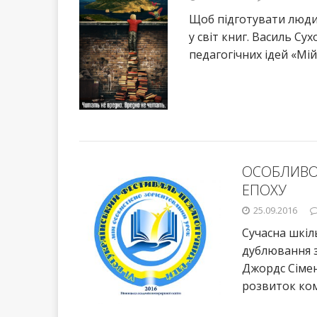
Щоб підготувати людин
у світ книг. Василь С
педагогічних ідей «Мі
ОСОБЛИВОС
ЕПОХУ
25.09.2016
Сучасна шкіл
дублювання з
Джордс Сімен
розвиток ком