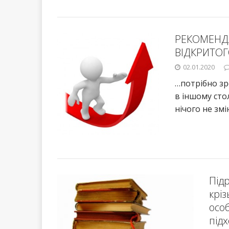
РЕКОМЕНДА
ВІДКРИТОГ
02.01.2020
…потрібно зр
в іншому стол
нічого не зм
Підр
кріз
осо
підх