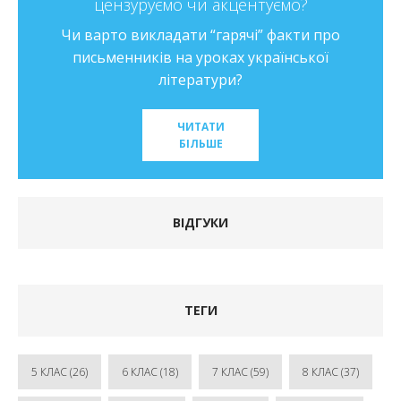
цензуруємо чи акцентуємо?
Чи варто викладати “гарячі” факти про
письменників на уроках української
літератури?
ЧИТАТИ
БІЛЬШЕ
ВІДГУКИ
ТЕГИ
5 КЛАС
(26)
6 КЛАС
(18)
7 КЛАС
(59)
8 КЛАС
(37)