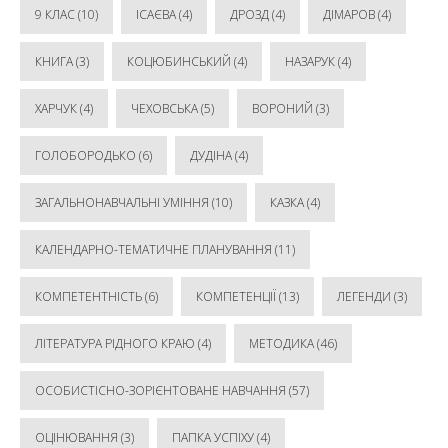
9 КЛАС
(10)
ІСАЄВА
(4)
ДРОЗД
(4)
ДІМАРОВ
(4)
КНИГА
(3)
КОЦЮБИНСЬКИЙ
(4)
НАЗАРУК
(4)
ХАРЧУК
(4)
ЧЕХОВСЬКА
(5)
ВОРОНИЙ
(3)
ГОЛОБОРОДЬКО
(6)
ДУДІНА
(4)
ЗАГАЛЬНОНАВЧАЛЬНІ УМІННЯ
(10)
КАЗКА
(4)
КАЛЕНДАРНО-ТЕМАТИЧНЕ ПЛАНУВАННЯ
(11)
КОМПЕТЕНТНІСТЬ
(6)
КОМПЕТЕНЦІЇ
(13)
ЛЕГЕНДИ
(3)
ЛІТЕРАТУРА РІДНОГО КРАЮ
(4)
МЕТОДИКА
(46)
ОСОБИСТІСНО-ЗОРІЄНТОВАНЕ НАВЧАННЯ
(57)
ОЦІНЮВАННЯ
(3)
ПАПКА УСПІХУ
(4)