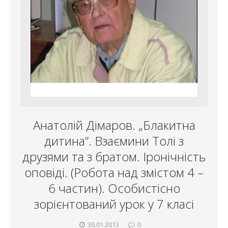
Анатолій Дімаров. „Блакитна
дитина”. Взаємини Толі з
друзями та з братом. Іронічність
оповіді. (Робота над змістом 4 –
6 частин). Особистісно
зорієнтований урок у 7 класі
30.01.2013
0