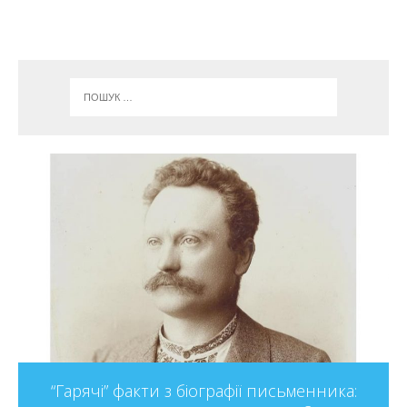
“Гарячі” факти з біографії письменника: