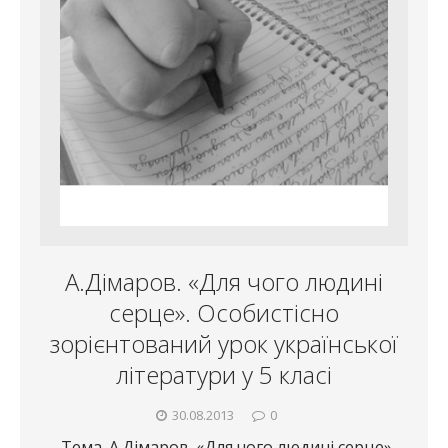
А.Дімаров. «Для чого людині
серце». Особистісно
зорієнтований урок української
літератури у 5 класі
30.08.2013
0
Тема. А.Дімаров. «Для чого людині серце»