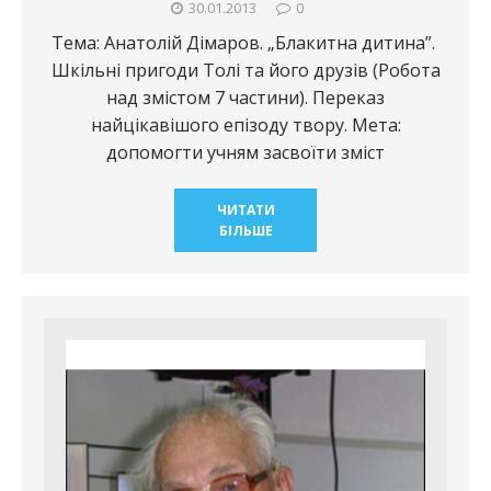
30.01.2013
0
Тема: Анатолій Дімаров. „Блакитна дитина”.
Шкільні пригоди Толі та його друзів (Робота
над змістом 7 частини). Переказ
найцікавішого епізоду твору. Мета:
допомогти учням засвоїти зміст
ЧИТАТИ
БІЛЬШЕ