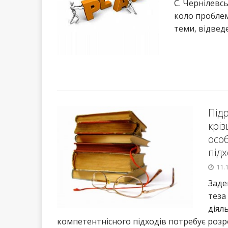
С. Чернілевсь
коло проблем
теми, відвед
Підр
кріз
осо
підх
11.
Заде
теза
діял
компетентнісного підходів потребує розр