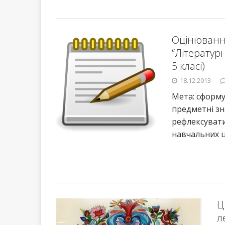
Оцінювання
“Літературн
5 класі)
18.12.2013
Мета: сформу
предметні зна
рефлексувати
навчальних ц
Ц
л