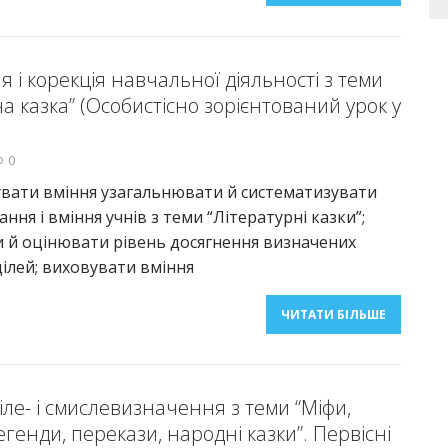
 і корекція навчальної діяльності з теми
а казка” (Особистісно зорієнтований урок у
0
вати вміння узагальнювати й систематизувати
ння і вміння учнів з теми “Літературні казки”;
 й оцінювати рівень досягнення визначених
ілей; виховувати вміння
ЧИТАТИ БІЛЬШЕ
іле- і смислевизначення з теми “Міфи,
егенди, перекази, народні казки”. Первісні