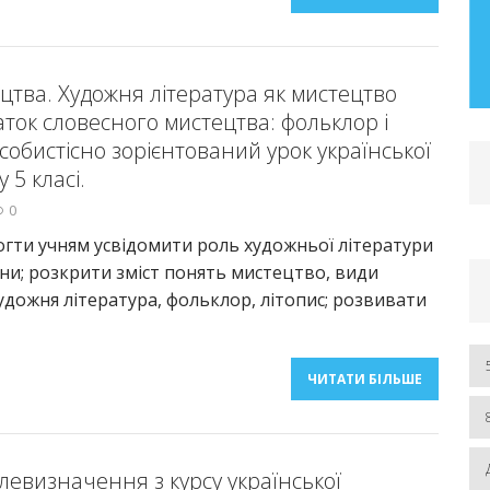
– 2019 рр.) Розділ І. Автореферат та
дисертація
цтва. Художня література як мистецтво
ЧИТАТИ БІЛЬШЕ
аток словесного мистецтва: фольклор і
собистісно зорієнтований урок української
 5 класі.
0
гти учням усвідомити роль художньої літератури
ни; розкрити зміст понять мистецтво, види
удожня література, фольклор, літопис; розвивати
ЧИТАТИ БІЛЬШЕ
слевизначення з курсу української