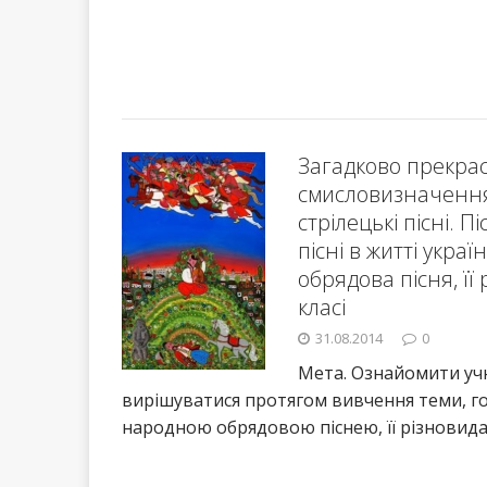
Загадково прекрасн
смисловизначення 
стрілецькі пісні. П
пісні в житті укра
обрядова пісня, її
класі
31.08.2014
0
Мета. Ознайомити учн
вирішуватися протягом вивчення теми, г
народною обрядовою піснею, її різновидам