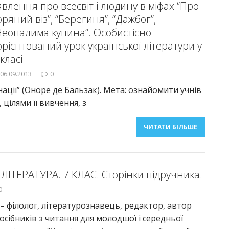
явлення про всесвіт і людину в міфах “Про
оряний віз”, “Берегиня”, “Дажбог”,
Неопалима купина”. Особистісно
орієнтований урок української літератури у
 класі
06.09.2013
0
нації” (Оноре де Бальзак). Мета: ознайомити учнів
, цілями її вивчення, з
ЧИТАТИ БІЛЬШЕ
ЛІТЕРАТУРА. 7 КЛАС. Сторінки підручника.
0
– філолог, літературознавець, редактор, автор
посібників з читання для молодшої і середньої