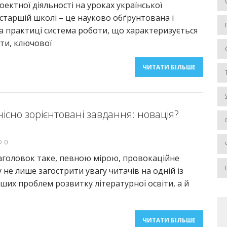
ектної діяльності на уроках української
 старшій школі – це науково обґрунтована і
а практиці система роботи, що характеризується
ти, ключової
ЧИТАТИ БІЛЬШЕ
існо зорієнтовані завдання: новація?
0
аголовок таке, певною мірою, провокаційне
 не лише загострити увагу читачів на одній із
ших проблем розвитку літературної освіти, а й
ЧИТАТИ БІЛЬШЕ