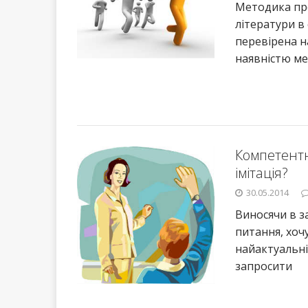
Методика про
літератури в
перевірена н
наявністю ме
Компетентн
імітація?
30.05.2014
Виносячи в з
питання, хочу
найактуальні
запросити