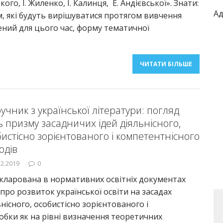
кого, І. Жиленко, І. Калинця, Е. Андієвської». Знати:
Ад
, які будуть вирішуватися протягом вивчення
ений для цього час, форму тематичної
ЧИТАТИ БІЛЬШЕ
учник з української літератури: погляд
ь призму засадничих ідей діяльнісного,
бистісно зорієнтованого і компетентнісного
одів
12.2019
0
кларована в нормативних освітніх документах
 про розвиток української освіти на засадах
ьнісного, особистісно зорієнтованого і
обки як на рівні визначення теоретичних