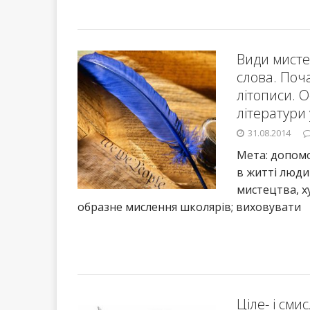
Види мисте
слова. Поч
літописи. О
літератури у
31.08.2014
Мета: допомо
в житті люди
мистецтва, х
образне мислення школярів; виховувати
Ціле- і сми