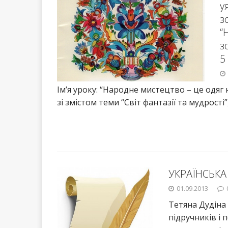
у
з
“
з
5
Ім’я уроку: “Народне мистецтво – це одяг 
зі змістом теми “Світ фантазії та мудрості”
УКРАЇНСЬКА 
01.09.2013
Тетяна Дудіна 
підручників і 