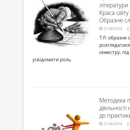
літератури 
Краса світу
Образне сл
31.08.2014
ТЛ: образне с
розглядатися
семестру, пі
усвідомити роль
Методика п
діяльності 
до практик
21.06.2014