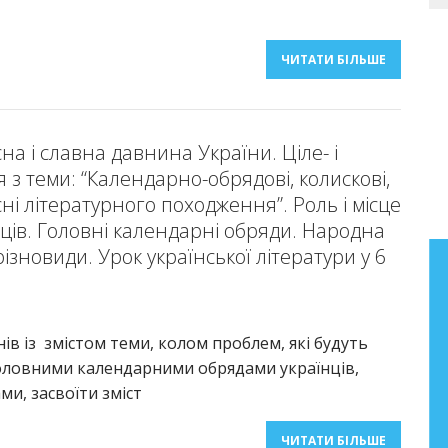
ЧИТАТИ БІЛЬШЕ
а і славна давнина України. Ціле- і
з теми: “Календарно-обрядові, колискові,
існі літературного походження”. Роль і місце
їнців. Головні календарні обряди. Народна
 різновиди. Урок української літератури у 6
Бібліографічний покажчик
праць Анатолія Фасолі
ів із змістом теми, колом проблем, які будуть
Бібліографічний покажчик праць
оловними календарними обрядами українців,
старшого наукового співробітника
и, засвоїти зміст
лабораторії літературної освіти
Інституту педагогіки НАПН України
ЧИТАТИ БІЛЬШЕ
Фасолі Анатолія Миколайовича (2000