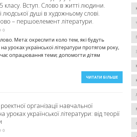
5 класу. Вступ. Слово в житті людини.
 і людської душі в художньому слові.
ово – першоелемент літератури.
0
лово. Мета: окреслити коло тем, які будуть
 на уроках української літератури протягом року,
д час опрацювання теми; допомогти дітям
ЧИТАТИ БІЛЬШЕ
роектної організації навчальної
на уроках української літератури: від теорії
и
0