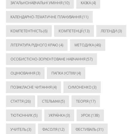
ЗАГАЛЬНОНАВЧАЛЬНІ УМІННЯ
(10)
КАЗКА
(4)
КАЛЕНДАРНО-ТЕМАТИЧНЕ ПЛАНУВАННЯ
(11)
КОМПЕТЕНТНІСТЬ
(6)
КОМПЕТЕНЦІЇ
(13)
ЛЕГЕНДИ
(3)
ЛІТЕРАТУРА РІДНОГО КРАЮ
(4)
МЕТОДИКА
(46)
ОСОБИСТІСНО-ЗОРІЄНТОВАНЕ НАВЧАННЯ
(57)
ОЦІНЮВАННЯ
(3)
ПАПКА УСПІХУ
(4)
ПОЗАКЛАСНЕ ЧИТАННЯ
(4)
СИМОНЕНКО
(3)
СТАТТЯ
(26)
СТЕЛЬМАХ
(5)
ТЕОРІЯ
(17)
ТЮТЮННИК
(5)
УКРАЇНКА
(3)
УРОК
(138)
УЧИТЕЛЬ
(3)
ФАСОЛЯ
(12)
ФЕСТИВАЛЬ
(31)