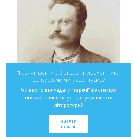
“Гарячі” факти з біографії письменника:
цензуруємо чи акцентуємо?
Чи варто викладати “гарячі” факти про
письменників на уроках української
літератури?
ЧИТАТИ
БІЛЬШЕ