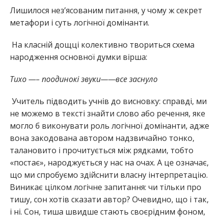
Лишилося нез’ясованим питання, у чому ж секрет
метафори і суть логічної домінанти.
На класній дощці колективно твориться схема
народження основної думки вірша:
Тихо —– поодинокі звуки——все заснуло
Учитель підводить учнів до висновку: справді, ми
не можемо в тексті знайти слово або речення, яке
могло б виконувати роль логічної домінанти, адже
вона закодована автором надзвичайно тонко,
талановито і прочитується між рядками, тобто
«постає», народжується у нас на очах. А це означає,
що ми спробуємо здійснити власну інтерпретацію.
Виникає цілком логічне запитання: чи тільки про
тишу, сон хотів сказати автор? Очевидно, що і так,
і ні. Сон, тиша швидше стають своєрідним фоном,