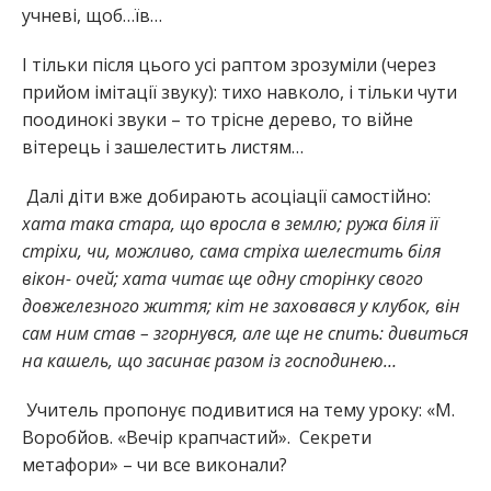
учневі, щоб…їв…
І тільки після цього усі раптом зрозуміли (через
прийом імітації звуку): тихо навколо, і тільки чути
поодинокі звуки – то трісне дерево, то війне
вітерець і зашелестить листям…
Далі діти вже добирають асоціації самостійно:
хата така стара, що вросла в землю; ружа біля її
стріхи, чи, можливо, сама стріха шелестить біля
вікон- очей; хата читає ще одну сторінку свого
довжелезного життя; кіт не заховався у клубок, він
сам ним став – згорнувся, але ще не спить: дивиться
на кашель, що засинає разом із господинею…
Учитель пропонує подивитися на тему уроку: «М.
Воробйов. «Вечір крапчастий». Секрети
метафори» – чи все виконали?