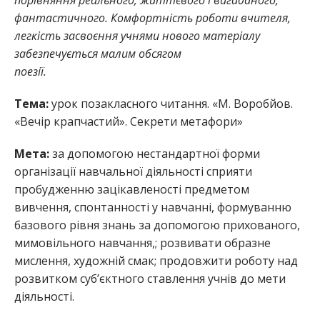
порівняння реального, життєвого і вигаданого,
фантастичного. Комфортність роботи вчителя,
легкість засвоєння учнями нового матеріалу
забезпечується малим обсягом
поезії.
Тема:
урок позакласного читання. «М. Воробйов.
«Вечір крапчастий». Секрети метафори»
Мета:
за допомогою нестандартної форми
організації навчальної діяльності сприяти
пробудженню зацікавленості предметом
вивчення, спонтанності у навчанні, формуванню
базового рівня знань за допомогою прихованого,
мимовільного навчання,; розвивати образне
мислення, художній смак; продовжити роботу над
розвитком суб’єктного ставлення учнів до мети
діяльності.