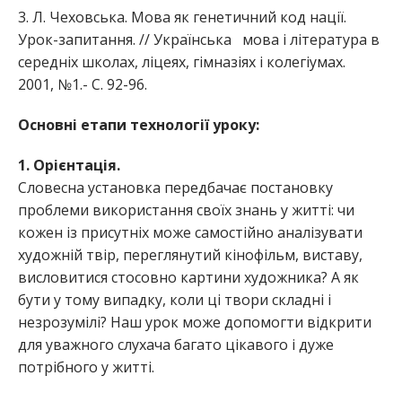
3. Л. Чеховська. Мова як генетичний код нації.
Урок-запитання. // Українська мова і література в
середніх школах, ліцеях, гімназіях і колегіумах.
2001, №1.- С. 92-96.
Основні етапи технології уроку:
1. Орієнтація.
Словесна установка передбачає постановку
проблеми використання своїх знань у житті: чи
кожен із присутніх може самостійно аналізувати
художній твір, переглянутий кінофільм, виставу,
висловитися стосовно картини художника? А як
бути у тому випадку, коли ці твори складні і
незрозумілі? Наш урок може допомогти відкрити
для уважного слухача багато цікавого і дуже
потрібного у житті.