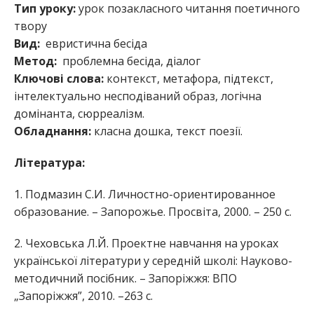
Тип уроку:
урок позакласного читання поетичного
твору
Вид:
евристична бесіда
Метод:
проблемна бесіда, діалог
Ключові слова:
контекст, метафора, підтекст,
інтелектуально несподіваний образ, логічна
домінанта, сюрреалізм.
Обладнання:
класна дошка, текст поезії.
Література:
1. Подмазин С.И. Личностно-ориентированное
образование. – Запорожье. Просвіта, 2000. – 250 с.
2. Чеховська Л.Й. Проектне навчання на уроках
української літератури у середній школі: Науково-
методичний посібник. – Запоріжжя: ВПО
„Запоріжжя”, 2010. –263 с.