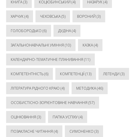
КНИГА
(3)
КОЦЮБИНСЬКИЙ
(4)
НАЗАРУК
(4)
ХАРЧУК
(4)
ЧЕХОВСЬКА
(5)
ВОРОНИЙ
(3)
ГОЛОБОРОДЬКО
(6)
ДУДІНА
(4)
ЗАГАЛЬНОНАВЧАЛЬНІ УМІННЯ
(10)
КАЗКА
(4)
КАЛЕНДАРНО-ТЕМАТИЧНЕ ПЛАНУВАННЯ
(11)
КОМПЕТЕНТНІСТЬ
(6)
КОМПЕТЕНЦІЇ
(13)
ЛЕГЕНДИ
(3)
ЛІТЕРАТУРА РІДНОГО КРАЮ
(4)
МЕТОДИКА
(46)
ОСОБИСТІСНО-ЗОРІЄНТОВАНЕ НАВЧАННЯ
(57)
ОЦІНЮВАННЯ
(3)
ПАПКА УСПІХУ
(4)
ПОЗАКЛАСНЕ ЧИТАННЯ
(4)
СИМОНЕНКО
(3)