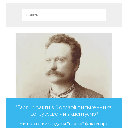
“Гарячі” факти з біографії письменника:
цензуруємо чи акцентуємо?
Чи варто викладати “гарячі” факти про