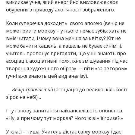
викликає учня, який енергійно висловлює своє
обурення з приводу алогічності зображеного.
Коли суперечка доходить свого апогею (вечір не
може гризти моркву – у нього немає зубів; хата не
вміє читати, і чому вона менша за квітку? Кіт не
може бачити кашель, а кашель не буває синім…),
учитель пропонує пригадати, що учні знають про
асоціації, асоціативні поля, їхнє змішування під час
творення художнього образу – і піти «за автором»
(учні вже знають цей вид аналізу).
Вечір крапчастий
(асоціація до великої кількості
зірок на небі)…
І тут знову запитання найзапеклішого опонента:
«Ну, а при чому тут морква? Чого ж він її гризе?!»
У класі – тиша. Учитель дістає свіжу моркву і дає