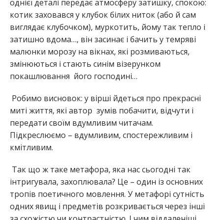
однієї деталі передає атмосферу затишку, спокою:
котик заховався у клубок білих ниток (або й сам
виглядає клубочком), муркотить, йому так тепло і
затишно вдома…, він засинає і бачить у темряві
малюнки морозу на вікнах, які розмиваються,
змінюються і стають синім візерунком
покашлювання його господині…
Робимо висновок: у вірші йдеться про прекрасні
миті життя, які автор зумів побачити, відчути і
передати своїм вдумливим читачам.
Підкреслюємо – вдумливим, спостережливим і
кмітливим.
Так що ж таке метафора, яка нас сьогодні так
інтригувала, захоплювала? Це – один із основних
тропів поетичного мовлення. У метафорі сутність
одних явищ і предметів розкривається через інші
за схожістю чи контрастністю. І чим віддаленіші