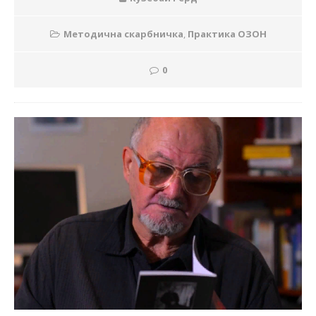
Методична скарбничка
,
Практика ОЗОН
0