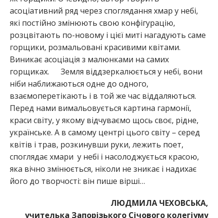
асоціативний ряд через споглядання хмар у небі,
які постійно змінюють свою конфігурацію,
розцвітають по-новому і цієї миті нагадують саме
горщики, розмальовані красивими квітами.
Виникає асоціація з малюнками на самих
горщиках. Земля віддзеркалюється у небі, вони
ніби наближаються одне до одного,
взаємоперетікають і в той же час віддаляються.
Перед нами вимальовується картина гармонії,
краси світу, у якому відчуваємо щось своє, рідне,
українське. А в самому центрі цього світу – серед
квітів і трав, розкинувши руки, лежить поет,
споглядає хмари у небі і насолоджується красою,
яка вічно змінюється, ніколи не зникає і надихає
його до творчості: він пише вірші…
ЛЮДМИЛА ЧЕХОВСЬКА,
учителька Запорізького Січового колегіуму