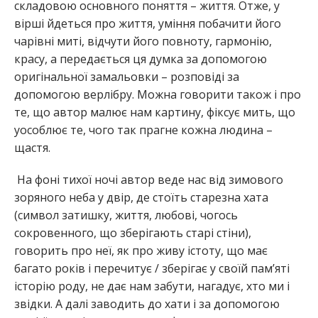
складовою основного поняття – життя. Отже, у
вірші йдеться про життя, уміння побачити його
чарівні миті, відчути його повноту, гармонію,
красу, а передається ця думка за допомогою
оригінальної замальовки – розповіді за
допомогою верлібру. Можна говорити також і про
те, що автор малює нам картину, фіксує мить, що
уособлює те, чого так прагне кожна людина –
щастя.
На фоні тихої ночі автор веде нас від зимового
зоряного неба у двір, де стоїть старезна хата
(символ затишку, життя, любові, чогось
сокровенного, що зберігають старі стіни),
говорить про неї, як про живу істоту, що має
багато років і перечитує / зберігає у своїй пам’яті
історію роду, не дає нам забути, нагадує, хто ми і
звідки. А далі заводить до хати і за допомогою