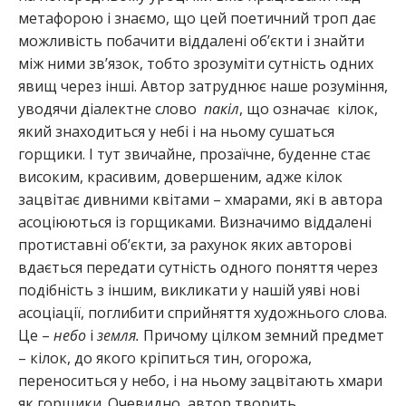
метафорою і знаємо, що цей поетичний троп дає
можливість побачити віддалені об’єкти і знайти
між ними зв’язок, тобто зрозуміти сутність одних
явищ через інші. Автор затруднює наше розуміння,
уводячи діалектне слово
пакіл
, що означає кілок,
який знаходиться у небі і на ньому сушаться
горщики. І тут звичайне, прозаїчне, буденне стає
високим, красивим, довершеним, адже кілок
зацвітає дивними квітами – хмарами, які в автора
асоціюються із горщиками. Визначимо віддалені
протиставні об’єкти, за рахунок яких авторові
вдається передати сутність одного поняття через
подібність з іншим, викликати у нашій уяві нові
асоціації, поглибити сприйняття художнього слова.
Це –
небо
і
земля.
Причому цілком земний предмет
– кілок, до якого кріпиться тин, огорожа,
переноситься у небо, і на ньому зацвітають хмари
як горщики. Очевидно, автор творить