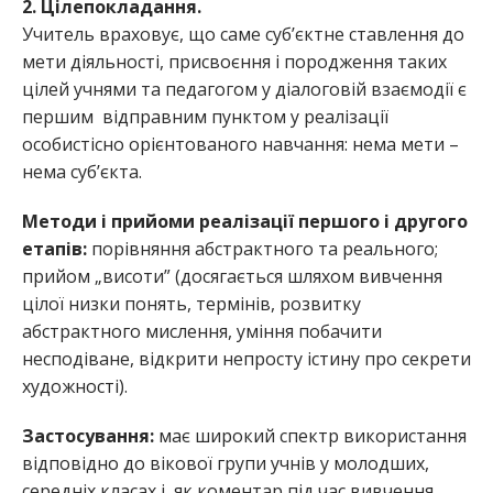
2. Цілепокладання.
Учитель враховує, що саме суб’єктне ставлення до
мети діяльності, присвоєння і породження таких
цілей учнями та педагогом у діалоговій взаємодії є
першим відправним пунктом у реалізації
особистісно орієнтованого навчання: нема мети –
нема суб’єкта.
Методи і прийоми реалізації першого і другого
етапів:
порівняння абстрактного та реального;
прийом „висоти” (досягається шляхом вивчення
цілої низки понять, термінів, розвитку
абстрактного мислення, уміння побачити
несподіване, відкрити непросту істину про секрети
художності).
Застосування:
має широкий спектр використання
відповідно до вікової групи учнів у молодших,
середніх класах і як коментар під час вивчення