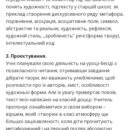
понять художності, підтексту у старшій школі; як
приклад створення дискурсивного ряду: метафора,
порівняння, асоціація, асоціативне поле, символ,
абстрактне та реальне, художність, рефлексія,
художній стиль, „зробленість” речі (форма твору),
інтелектуальний код.
3. Проєктування.
Учні планували свою діяльність на уроці-бесіді з
позакласного читання, отримавши завдання
дібрати твори, які вважають улюбленими, щоб
розповісти про їх авторів, зміст, особливості
художньої форми. Але їх увагу привертає поезія,
текст якої написано на класній дошці. Учитель
пропонує ознайомитися зі своїм вибором –
віршем, який створює в класі атмосферу ще
більшої зацікавленості, коли діти прочитують
метафоричний і на перший погляд абсолютно