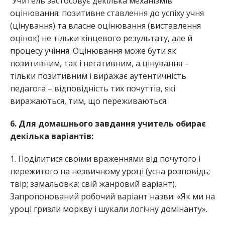
Учитель застосовує декілька механізмів
оцінювання: позитивне ставлення до успіху учня
(цінування) та власне оцінювання (виставлення
оцінок) не тільки кінцевого результату, але й
процесу учіння. Оцінювання може бути як
позитивним, так і негативним, а цінування –
тільки позитивним і виражає аутентичність
педагога – відповідність тих почуттів, які
виражаються, тим, що переживаються.
6. Для домашнього завдання учитель обирає
декілька варіантів:
1. Поділитися своїми враженнями від почутого і
пережитого на незвичному уроці (усна розповідь;
твір; замальовка; свій жанровий варіант).
Запропонований робочий варіант назви: «Як ми на
уроці гризли моркву і шукали логічну домінанту».