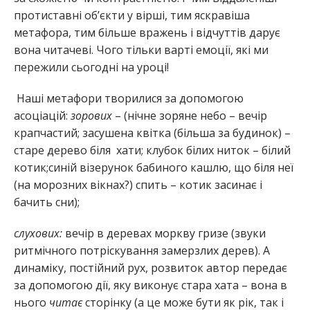
протиставні об’єкти у вірші, тим яскравіша
метафора, тим більше вражень і відчуттів дарує
вона читачеві. Чого тільки варті емоції, які ми
пережили сьогодні на уроці!
Наші метафори творилися за допомогою
асоціацій:
зорових
– (нічне зоряне небо – вечір
крапчастий; засушена квітка (більша за будинок) –
старе дерево біля хати; клубок білих ниток – білий
котик;синій візерунок бабиного кашлю, що біля неї
(на морозних вікнах?) спить – котик засинає і
бачить сни);
слухових:
вечір в деревах моркву гризе (звуки
ритмічного потріскування замерзлих дерев). А
динаміку, постійний рух, розвиток автор передає
за допомогою дії, яку виконує стара хата – вона в
нього
читає
сторінку (а це може бути як рік, так і