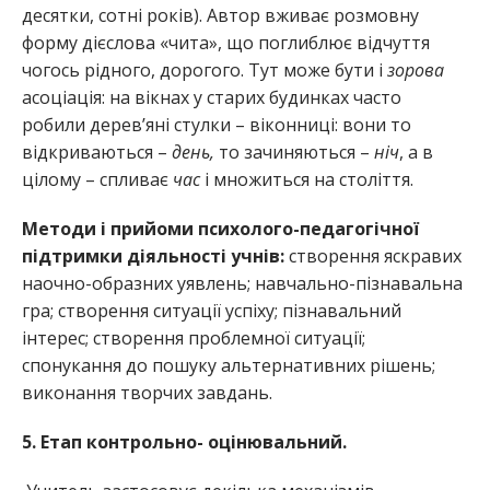
десятки, сотні років). Автор вживає розмовну
форму дієслова «чита», що поглиблює відчуття
чогось рідного, дорогого. Тут може бути і
зорова
асоціація: на вікнах у старих будинках часто
робили дерев’яні стулки – віконниці: вони то
відкриваються –
день,
то зачиняються –
ніч
, а в
цілому – спливає
час
і множиться на століття.
Методи і прийоми психолого-педагогічної
підтримки діяльності учнів:
створення яскравих
наочно-образних уявлень; навчально-пізнавальна
гра; створення ситуації успіху; пізнавальний
інтерес; створення проблемної ситуації;
спонукання до пошуку альтернативних рішень;
виконання творчих завдань.
5. Етап контрольно- оцінювальний.