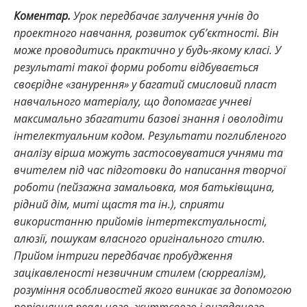
Коментар.
Урок передбачає залучення учнів до
проектного навчання, розвиток суб’єктності. Він
може проводитись практично у будь-якому класі. У
результаті такої форми роботи відбувається
своєрідне «занурення» у багатий смисловий пласт
навчального матеріалу, що допомагає учневі
максимально збагатити базові знання і оволодіти
інтелектуальним кодом. Результати поглибленого
аналізу вірша можуть застосовуватися учнями та
вчителем під час підготовки до написання творчої
роботи (пейзажна замальовка, моя батьківщина,
рідний дім, миті щастя та ін.), сприяти
використанню прийомів інтертекстуальності,
алюзії, пошукам власного оригінального стилю.
Прийом інтриги передбачає пробудження
зацікавленості незвичним стилем (сюрреалізм),
розуміння особливостей якого виникає за допомогою