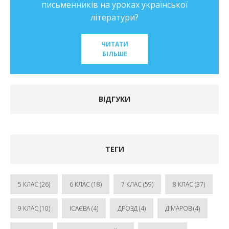
письменників на уроках української
літератури?
ЧИТАТИ
БІЛЬШЕ
ВІДГУКИ
ТЕГИ
5 КЛАС
(26)
6 КЛАС
(18)
7 КЛАС
(59)
8 КЛАС
(37)
9 КЛАС
(10)
ІСАЄВА
(4)
ДРОЗД
(4)
ДІМАРОВ
(4)