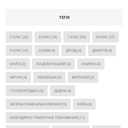
ТЕГИ
5 КЛАС
(26)
6 КЛАС
(18)
7 КЛАС
(59)
8 КЛАС
(37)
9 КЛАС
(10)
ІСАЄВА
(4)
ДРОЗД
(4)
ДІМАРОВ
(4)
КНИГА
(3)
КОЦЮБИНСЬКИЙ
(4)
НАЗАРУК
(4)
ХАРЧУК
(4)
ЧЕХОВСЬКА
(5)
ВОРОНИЙ
(3)
ГОЛОБОРОДЬКО
(6)
ДУДІНА
(4)
ЗАГАЛЬНОНАВЧАЛЬНІ УМІННЯ
(10)
КАЗКА
(4)
КАЛЕНДАРНО-ТЕМАТИЧНЕ ПЛАНУВАННЯ
(11)