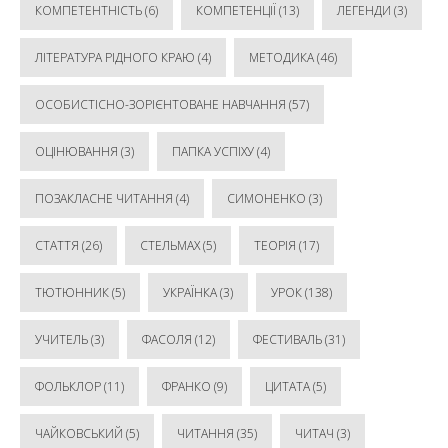
КОМПЕТЕНТНІСТЬ
(6)
КОМПЕТЕНЦІЇ
(13)
ЛЕГЕНДИ
(3)
ЛІТЕРАТУРА РІДНОГО КРАЮ
(4)
МЕТОДИКА
(46)
ОСОБИСТІСНО-ЗОРІЄНТОВАНЕ НАВЧАННЯ
(57)
ОЦІНЮВАННЯ
(3)
ПАПКА УСПІХУ
(4)
ПОЗАКЛАСНЕ ЧИТАННЯ
(4)
СИМОНЕНКО
(3)
СТАТТЯ
(26)
СТЕЛЬМАХ
(5)
ТЕОРІЯ
(17)
ТЮТЮННИК
(5)
УКРАЇНКА
(3)
УРОК
(138)
УЧИТЕЛЬ
(3)
ФАСОЛЯ
(12)
ФЕСТИВАЛЬ
(31)
ФОЛЬКЛОР
(11)
ФРАНКО
(9)
ЦИТАТА
(5)
ЧАЙКОВСЬКИЙ
(5)
ЧИТАННЯ
(35)
ЧИТАЧ
(3)