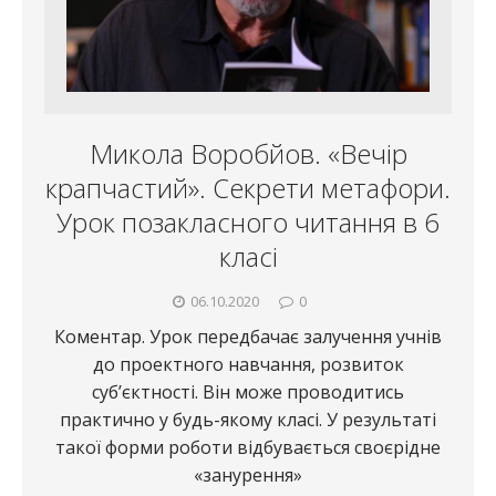
Микола Воробйов. «Вечір
крапчастий». Секрети метафори.
Урок позакласного читання в 6
класі
06.10.2020
0
Коментар. Урок передбачає залучення учнів
до проектного навчання, розвиток
суб’єктності. Він може проводитись
практично у будь-якому класі. У результаті
такої форми роботи відбувається своєрідне
«занурення»