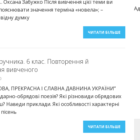
Оксана Забужко Після вивчення цієї теми ви
Ад
ояснювати значення терміна «новела»; –
відну думку
ЧИТАТИ БІЛЬШЕ
дручника. 6 клас. Повторення й
ня вивченого
0
ОВА, ПРЕКРАСНА І СЛАВНА ДАВНИНА УКРАЇНИ”
дарно-обрядові поезія? Які різновиди обрядових
ш? Наведи приклади. Які особливості характерні
 пісень
ЧИТАТИ БІЛЬШЕ