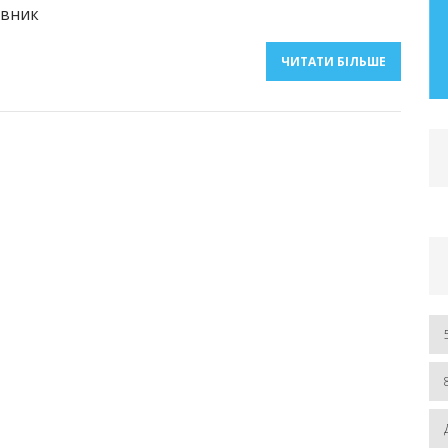
івник
– 2019 рр.) Розділ І. Автореферат та
дисертація
ЧИТАТИ БІЛЬШЕ
ЧИТАТИ БІЛЬШЕ