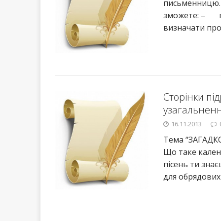
письменницю… 
зможете: – п
визначати про
Сторінки пі
узагальнен
16.11.2013
Тема “ЗАГАДК
Що таке кален
пісень ти знає
для обрядових