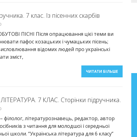
ручника. 7 клас. Із пісенних скарбів
0
УТОВІ ПІСНІ Після опрацювання цієї теми ви
нювати пафос козацьких і чумацьких пісень;
исловлювання відомих людей про українські
ати зміст,
ЧИТАТИ БІЛЬШЕ
Бібліографічний покажчик
праць Анатолія Фасолі
ЛІТЕРАТУРА. 7 КЛАС. Сторінки підручника.
Бібліографічний покажчик праць
0
старшого наукового співробітника
– філолог, літературознавець, редактор, автор
лабораторії літературної освіти
посібників з читання для молодшої і середньої
Інституту педагогіки НАПН України
ьої школи. “Українська література для 6 класу”
Фасолі Анатолія Миколайовича (2000