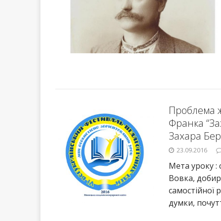
Проблема ж
Франка “Зах
Захара Бер
23.09.2016
Мета уроку :
Вовка, добир
самостійної 
думки, почут