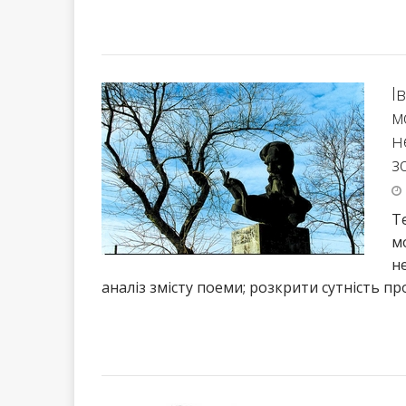
І
м
н
з
Т
м
н
аналіз змісту поеми; розкрити сутність 