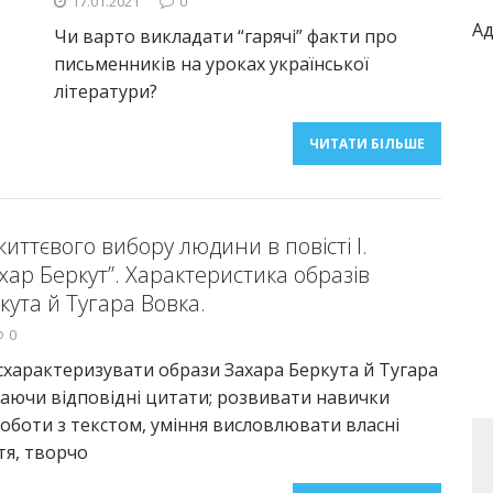
17.01.2021
0
Ад
Чи варто викладати “гарячі” факти про
письменників на уроках української
літератури?
ЧИТАТИ БІЛЬШЕ
иттєвого вибору людини в повісті І.
ар Беркут”. Характерис­тика образів
кута й Тугара Вовка.
0
 схарактеризувати образи Захара Беркута й Тугара
аючи відповідні цитати; розвивати навички
роботи з текстом, уміння висловлювати власні
тя, творчо