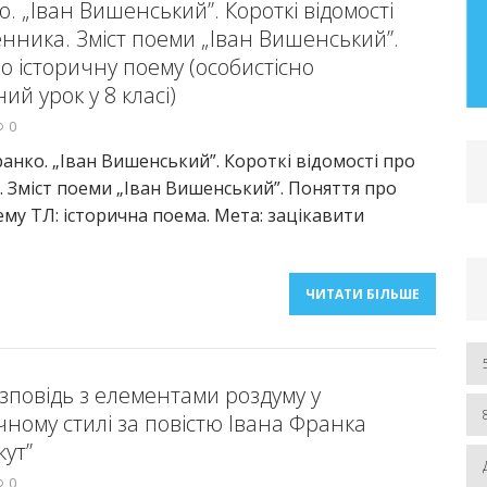
. „Іван Вишенський”. Короткі відомості
– 2019 рр.) Розділ І. Автореферат та
нника. Зміст поеми „Іван Вишенський”.
дисертація
о історичну поему (особистісно
ий урок у 8 класі)
ЧИТАТИ БІЛЬШЕ
0
ранко. „Іван Вишенський”. Короткі відомості про
 Зміст поеми „Іван Вишенський”. Поняття про
ему ТЛ: історична поема. Мета: зацікавити
ЧИТАТИ БІЛЬШЕ
озповідь з елементами роздуму у
чному стилі за повістю Івана Франка
кут”
0