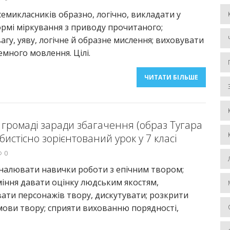
семикласників образно, логічно, викладати у
рмі міркування з приводу прочитаного;
агу, уяву, логічне й образне мислення; виховувати
емного мовлення. Цілі.
ЧИТАТИ БІЛЬШЕ
 громаді заради збагачення (образ Тугара
бистісно зорієнтований урок у 7 класі
0
налювати навички роботи з епічним твором;
іння давати оцінку людським якостям,
ати персонажів твору, дискутувати; розкрити
мови твору; сприяти вихованню порядності,