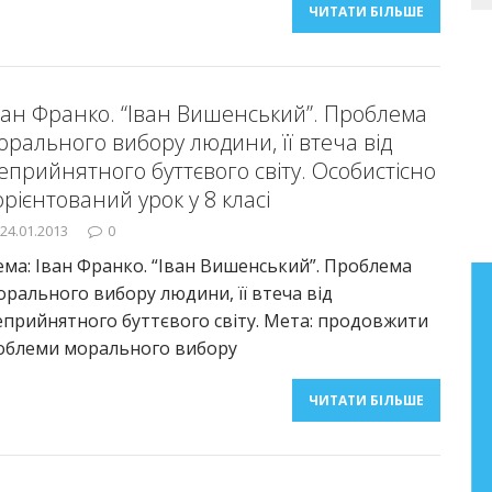
ЧИТАТИ БІЛЬШЕ
ван Франко. “Іван Вишенський”. Проблема
орального вибору людини, її втеча від
еприйнятного буттєвого світу. Особистісно
орієнтований урок у 8 класі
24.01.2013
0
ема: Іван Франко. “Іван Вишенський”. Проблема
орального вибору людини, її втеча від
Бібліографічний покажчик
еприйнятного буттєвого світу. Мета: продовжити
праць Анатолія Фасолі
проблеми морального вибору
Бібліографічний покажчик праць
ЧИТАТИ БІЛЬШЕ
старшого наукового співробітника
лабораторії літературної освіти
Інституту педагогіки НАПН України
Фасолі Анатолія Миколайовича (2000