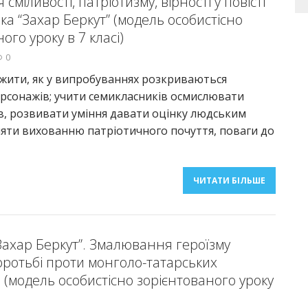
сміливості, патріотизму, вірності у повісті
ка “Захар Беркут” (модель особистісно
ого уроку в 7 класі)
0
жити, як у випробуваннях розкриваються
рсонажів; учити семикласників осмислювати
в, розвивати уміння давати оцінку людським
ияти вихованню патріотичного почуття, поваги до
ЧИТАТИ БІЛЬШЕ
„Захар Беркут”. Змалювання героїзму
боротьбі проти монголо-татарських
 (модель особистісно зорієнтованого уроку