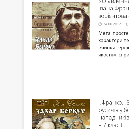
Уславлення 
Івана Фран
зорієнтован
24.08.2012
Мета: просте
характери пе
вчинки герої
якостям; спр
І.Франко, 
русичів у 
нападників
в 7 класі)