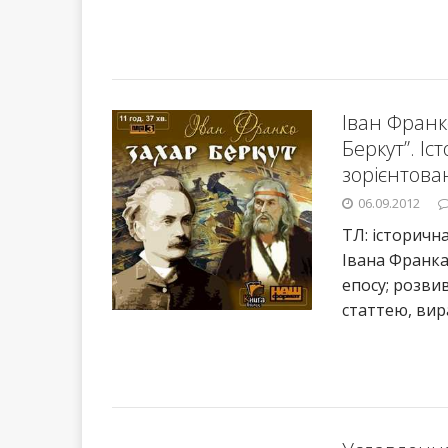
Іван Франк
Беркут”. Іс
зорієнтован
06.09.2012
ТЛ: історичн
Івана Франка
епосу; розви
статтею, вир