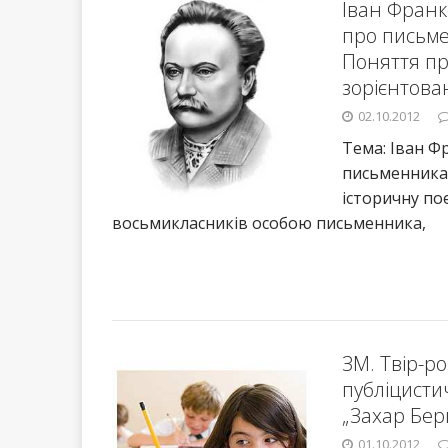
Іван Франко
про письме
Поняття пр
зорієнтован
02.10.2012
Тема: Іван Ф
письменника.
історичну по
восьмикласників особою письменника,
ЗМ. Твір-р
публіцисти
„Захар Бер
01.10.2012