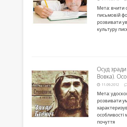
Мета: вчити 
письмовій фо
розвивати ув
культуру пис
Осуд зради
Вовка). Осо
11.09.2012
Мета: удоско
розвивати ум
характеризув
особливості 
почуття