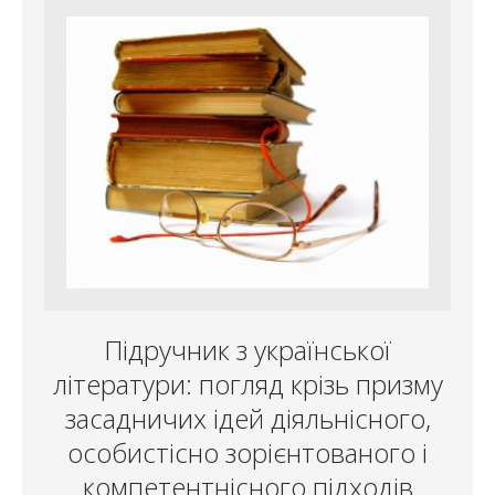
Підручник з української
літератури: погляд крізь призму
засадничих ідей діяльнісного,
особистісно зорієнтованого і
компетентнісного підходів