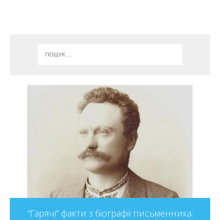
ОЗОНівські прийоми в розумінні та
художнього твору
менника: