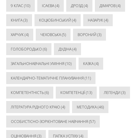
9 КЛАС
(10)
ІСАЄВА
(4)
ДРОЗД
(4)
ДІМАРОВ
(4)
КНИГА
(3)
КОЦЮБИНСЬКИЙ
(4)
НАЗАРУК
(4)
ХАРЧУК
(4)
ЧЕХОВСЬКА
(5)
ВОРОНИЙ
(3)
ГОЛОБОРОДЬКО
(6)
ДУДІНА
(4)
ЗАГАЛЬНОНАВЧАЛЬНІ УМІННЯ
(10)
КАЗКА
(4)
КАЛЕНДАРНО-ТЕМАТИЧНЕ ПЛАНУВАННЯ
(11)
КОМПЕТЕНТНІСТЬ
(6)
КОМПЕТЕНЦІЇ
(13)
ЛЕГЕНДИ
(3)
ЛІТЕРАТУРА РІДНОГО КРАЮ
(4)
МЕТОДИКА
(46)
ОСОБИСТІСНО-ЗОРІЄНТОВАНЕ НАВЧАННЯ
(57)
ОЦІНЮВАННЯ
(3)
ПАПКА УСПІХУ
(4)