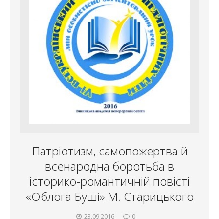
Патріотизм, самопожертва й
всенародна боротьба в
історико-романтичній повісті
«Облога Буші» М. Старицького
23.09.2016
0