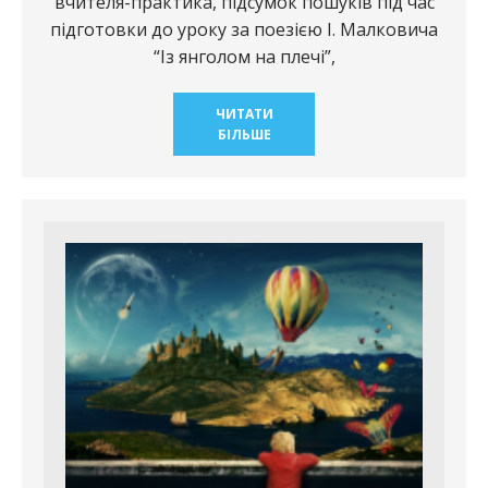
вчителя-практика, підсумок пошуків під час
підготовки до уроку за поезією І. Малковича
“Із янголом на плечі”,
ЧИТАТИ
БІЛЬШЕ