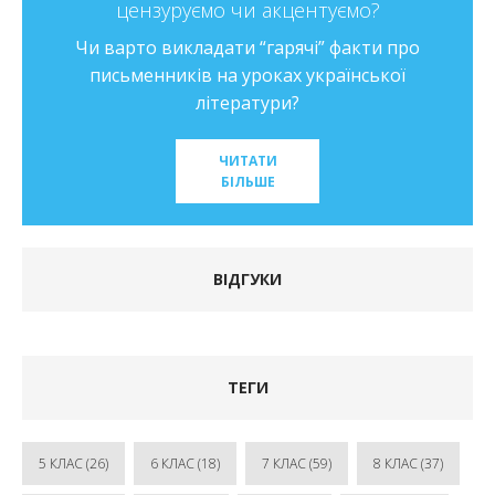
о?
Заглиблюємося у зміст художніх творів 
з учнями на уроці української літерату
кти про
Методичні прийоми досвідченого вчит
ської
ЧИТАТИ
БІЛЬШЕ
ВІДГУКИ
ТЕГИ
5 КЛАС
(26)
6 КЛАС
(18)
7 КЛАС
(59)
8 КЛАС
(37)