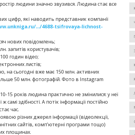
ростір людини значно звузився. Людина стає все
их цифр, які наводить представник компанії
ww.unkniga.ru/…/4688-tsifrovaya-lichnost-
сяч нових повідомлень;
лн. запитів користувачів;
00 годин відео;
ектронних листів;
но, на сьогодні вже має 150 млн. активних
ьше 50 млн. фотографій. Фото в Instagram
 10-15 років людина практично не змінилися: у неї
 ж самі здібності. А потік інформації постійно
тає час.
явою різних джерел інформації (відеолекції,
анітних сайтів, комп’ютерні програми тощо)
них площинах.