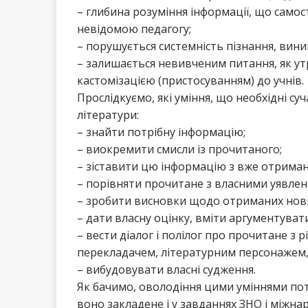
– глибина розуміння інформації, що самос
невідомою педагогу;
– порушується системність пізнання, виник
– залишається невивченим питання, як утр
кастомізацією (пристосуванням) до учнів.
Прослідкуємо, які уміння, що необхідні су
літератури:
– знайти потрібну інформацію;
– виокремити смисли із прочитаного;
– зіставити цю інформацію з вже отрима
– порівняти прочитане з власними уявлен
– зробити висновки щодо отриманих нови
– дати власну оцінку, вміти аргументув
– вести діалог і полілог про прочитане з 
перекладачем, літературним персонажем,
– вибудовувати власні судження.
Як бачимо, оволодіння цими уміннями потр
воно закладене і у завданнях ЗНО і міжна