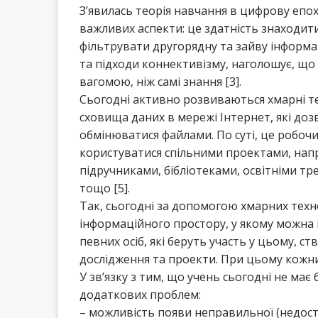
З’явилась теорія навчання в цифрову епох
важливих аспекти: це здатність знаходит
фільтрувати другорядну та зайву інформа
та підходи коннективізму, наголошує, що 
вагомою, ніж самі знання [3].
Сьогодні активно розвиваються хмарні техн
сховища даних в мережі Інтернет, які доз
обмінюватися файлами. По суті, це робочи
користуватися спільними проектами, на
підручниками, бібліотеками, освітніми 
тощо [5].
Так, сьогодні за допомогою хмарних техн
інформаційного простору, у якому можна 
певних осіб, які беруть участь у цьому, с
дослідження та проекти. При цьому кожни
У зв’язку з тим, що учень сьогодні не має 
додаткових проблем:
– можливість появи неправильної (недосто