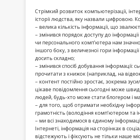
Стрімкий розвиток компьютерізації, інтер
історії людства, яку назвали цифровою. Кож
– велика кількість інформації, що звалює
– змінився порядок доступу до інформації
чи персонального комп’ютера нам значно 
іншого боку, з величезної гори інформації
досить складно;
– змінився спосіб добування інформації: 
прочитати з книжок (наприклад, на відеок
– контент постійно зростає, зокрема зуси
цікаве повідомлення сьогодні може швид
людей, будь-хто може стати блогером і м
– для того, щоб отримати необхідну інфо
грамотність (володіння комп’ютером та 
– ми всі знаходимося в єдиному інформаці
Інтернеті, інформація на сторінках в соці
відстежують і фіксують не тільки наше мі