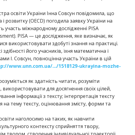
істра освіти України Інна Совсун повідомила, що
 і розвитку (OECD) погодила заявку України на
ть участь міжнародному дослідженні PISA
sment). PISA — це дослідження, яке визначає, як
лися використовувати здобуті знання на практиці.
здібності його учасників, їхня математична і
ми І. Совсун, повноцінна участь України в цій
tp://www.unn.com.ua/…/1518129-ukrayina-mozhe-
розуміється як здатність читати, розуміти
 використовувати для досягнення своїх цілей,
вання інформації з тексту; інтерпретація тексту
я на тему тексту, оцінювання змісту, форми та
освіти наголосимо на таких, як навчити
культурного контексту сприйняття твору,
ім твором, створення індивідуальної траекторії