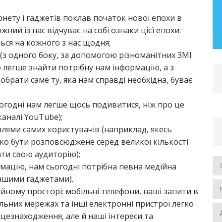
– 2019 рр.) Розділ І. Автореферат та
нету і гаджетів поклав початок нової епохи в
дисертація
ний із нас відчуває на собі ознаки цієї епохи:
ться на кожного з нас щодня;
ЧИТАТИ БІЛЬШЕ
 (з одного боку, за допомогою різноманітних ЗМІ
легше знайти потрібну нам інформацію, а з
 обрати саме ту, яка нам справді необхідна, буває
сьогодні нам легше щось подивитися, ніж про це
аналі YouTube);
ллями самих користувачів (наприклад, якесь
ко бути розповсюджене серед великої кількості
ати свою аудиторію);
рмацію, нам сьогодні потрібна певна медійна
іншими гаджетами).
йному просторі: мобільні телефони, наші запити в
альних мережах та інші електронні пристрої легко
сцезнаходження, але й наші інтереси та