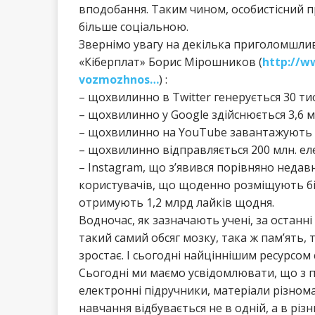
вподобання. Таким чином, особистісний п
більше соціальною.
Звернімо увагу на декілька приголомшлив
«Кіберплат» Борис Мірошников (
http://w
vozmozhnos…
) :
– щохвилинно в Twitter генерується 30 ти
– щохвилинно у Google здійснюється 3,6 м
– щохвилинно на YouTube завантажують 1
– щохвилинно відправляється 200 млн. ел
– Instagram, що з’явився порівняно недав
користувачів, що щоденно розміщують біл
отримують 1,2 млрд лайків щодня.
Водночас, як зазначають учені, за останні
такий самий обсяг мозку, така ж пам’ять, ті
зростає. І сьогодні найціннішим ресурсом с
Сьогодні ми маємо усвідомлювати, що з по
електронні підручники, матеріали різном
навчання відбувається не в одній, а в різ