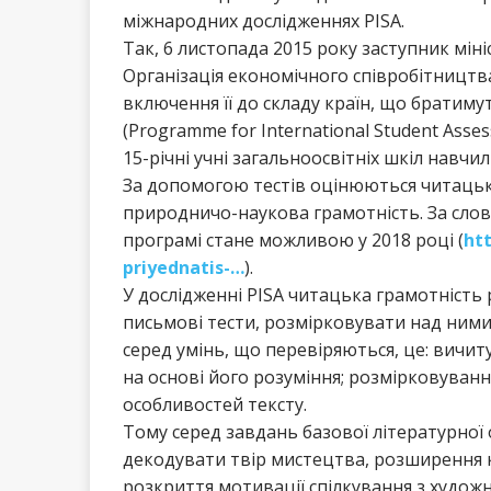
міжнародних дослідженнях PISА.
Так, 6 листопада 2015 року заступник мін
Організація економічного співробітництва
включення її до складу країн, що братиму
(Programme for International Student Asses
15-річні учні загальноосвітніх шкіл навчи
За допомогою тестів оцінюються читацькі 
природничо-наукова грамотність. За слова
програмі стане можливою у 2018 році (
ht
priyednatis-…
).
У дослідженні PISA читацька грамотність 
письмові тести, розмірковувати над ними,
серед умінь, що перевіряються, це: вичиту
на основі його розуміння; розмірковуванн
особливостей тексту.
Тому серед завдань базової літературної 
декодувати твір мистецтва, розширення 
розкриття мотивації спілкування з художн