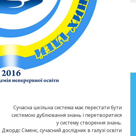
Бібліографічний покажчик
праць Анатолія Фасолі
Бібліографічний покажчик праць
Сучасна шкільна система має перестати бути
старшого наукового співробітника
системою дублювання знань і перетворитися
лабораторії літературної освіти
у систему створення знань.
Інституту педагогіки НАПН України
Джордс Сіменс, сучасний дослідник в галузі освіти
Фасолі Анатолія Миколайовича (2000