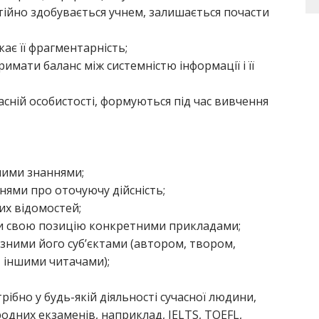
тійно здобувається учнем, залишається почасти
ає її фрагментарність;
имати баланс між системністю інформації і її
часній особистості, формуються під час вивчення
ними знаннями;
нями про оточуючу дійсність;
х відомостей;
ати свою позицію конкретними прикладами;
різними його суб’єктами (автором, твором,
 іншими читачами);
ібно у будь-якій діяльності сучасної людини,
родних екзаменів, наприклад, IELTS, TOEFL,