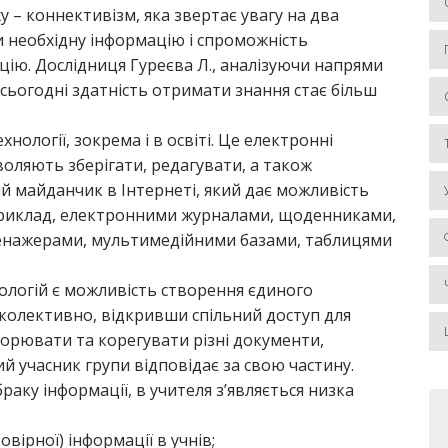
у – коннективізм, яка звертає увагу на два
и необхідну інформацію і спроможність
цію. Дослідниця Гуреєва Л., аналізуючи напрями
сьогодні здатність отримати знання стає більш
ології, зокрема і в освіті. Це електронні
воляють зберігати, редагувати, а також
й майданчик в Інтернеті, який дає можливість
приклад, електронними журналами, щоденниками,
тренажерами, мультимедійними базами, таблицями
ологій є можливість створення єдиного
колективно, відкривши спільний доступ для
творювати та корегувати різні документи,
й учасник групи відповідає за свою частину.
браку інформації, в учителя з’являється низка
вірної) інформації в учнів;