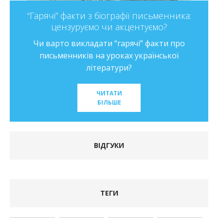
“Гарячі” факти з біографії письменника:
цензуруємо чи акцентуємо?
Чи варто викладати “гарячі” факти про
письменників на уроках української
літератури?
ЧИТАТИ
БІЛЬШЕ
ВІДГУКИ
ТЕГИ