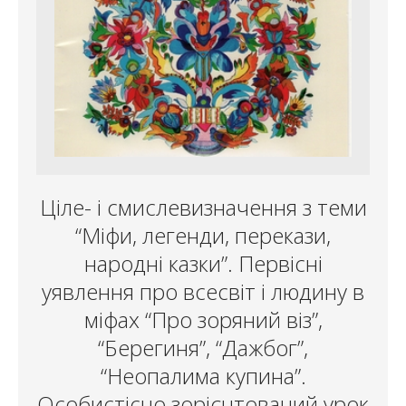
Ціле- і смислевизначення з теми
“Міфи, легенди, перекази,
народні казки”. Первісні
уявлення про всесвіт і людину в
міфах “Про зоряний віз”,
“Берегиня”, “Дажбог”,
“Неопалима купина”.
Особистісно зорієнтований урок