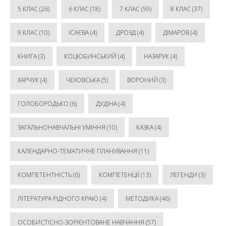
5 КЛАС
(26)
6 КЛАС
(18)
7 КЛАС
(59)
8 КЛАС
(37)
9 КЛАС
(10)
ІСАЄВА
(4)
ДРОЗД
(4)
ДІМАРОВ
(4)
КНИГА
(3)
КОЦЮБИНСЬКИЙ
(4)
НАЗАРУК
(4)
ХАРЧУК
(4)
ЧЕХОВСЬКА
(5)
ВОРОНИЙ
(3)
ГОЛОБОРОДЬКО
(6)
ДУДІНА
(4)
ЗАГАЛЬНОНАВЧАЛЬНІ УМІННЯ
(10)
КАЗКА
(4)
КАЛЕНДАРНО-ТЕМАТИЧНЕ ПЛАНУВАННЯ
(11)
КОМПЕТЕНТНІСТЬ
(6)
КОМПЕТЕНЦІЇ
(13)
ЛЕГЕНДИ
(3)
ЛІТЕРАТУРА РІДНОГО КРАЮ
(4)
МЕТОДИКА
(46)
ОСОБИСТІСНО-ЗОРІЄНТОВАНЕ НАВЧАННЯ
(57)