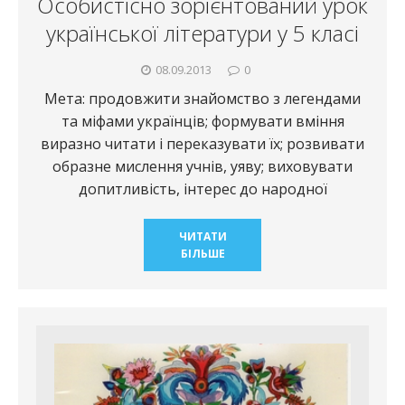
Особистісно зорієнтований урок
української літератури у 5 класі
08.09.2013
0
Мета: продовжити знайомство з легендами
та міфами українців; формувати вміння
виразно читати і переказувати їх; розвивати
образне мислення учнів, уяву; виховувати
допитливість, інтерес до народної
ЧИТАТИ
БІЛЬШЕ