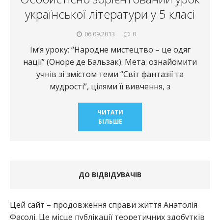
української літератури у 5 класі
06.09.2013
0
Ім’я уроку: “Народне мистецтво – це одяг
нації” (Оноре де Бальзак). Мета: ознайомити
учнів зі змістом теми “Світ фантазії та
мудрості”, цілями її вивчення, з
ЧИТАТИ
БІЛЬШЕ
ДО ВІДВІДУВАЧІВ
Цей сайт – продовження справи життя Анатолія
Фасолі. Це місце публікації теоретичних здобутків