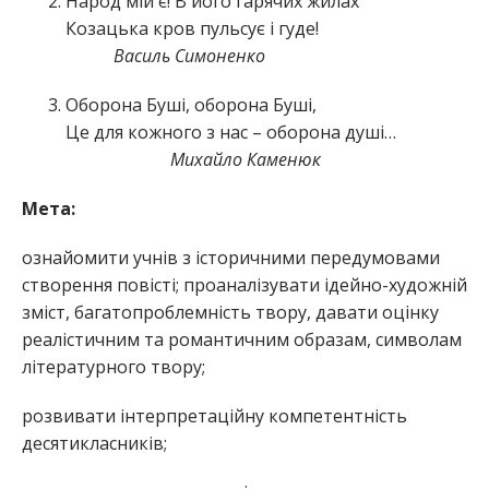
Народ мій є! В його гарячих жилах
Козацька кров пульсує і гуде!
Василь Симоненко
Оборона Буші, оборона Буші,
Це для кожного з нас – оборона душі…
Михайло Каменюк
Мета:
ознайомити учнів з історичними передумовами
створення повісті; проаналізувати ідейно-художній
зміст, багатопроблемність твору, давати оцінку
реалістичним та романтичним образам, символам
літературного твору;
розвивати інтерпретаційну компетентність
десятикласників;