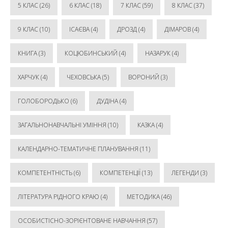
5 КЛАС
(26)
6 КЛАС
(18)
7 КЛАС
(59)
8 КЛАС
(37)
9 КЛАС
(10)
ІСАЄВА
(4)
ДРОЗД
(4)
ДІМАРОВ
(4)
КНИГА
(3)
КОЦЮБИНСЬКИЙ
(4)
НАЗАРУК
(4)
ХАРЧУК
(4)
ЧЕХОВСЬКА
(5)
ВОРОНИЙ
(3)
ГОЛОБОРОДЬКО
(6)
ДУДІНА
(4)
ЗАГАЛЬНОНАВЧАЛЬНІ УМІННЯ
(10)
КАЗКА
(4)
КАЛЕНДАРНО-ТЕМАТИЧНЕ ПЛАНУВАННЯ
(11)
КОМПЕТЕНТНІСТЬ
(6)
КОМПЕТЕНЦІЇ
(13)
ЛЕГЕНДИ
(3)
ЛІТЕРАТУРА РІДНОГО КРАЮ
(4)
МЕТОДИКА
(46)
ОСОБИСТІСНО-ЗОРІЄНТОВАНЕ НАВЧАННЯ
(57)