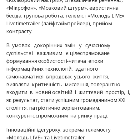
«Кольоровий настрій», «Незакінчене речення»,
«Мікрофон», «Мозковий штурм», евристична
бесіда, групова робота, телеміст «Молодь LIVE»,
Livetimetrailer (лайфтаймтрейлер), прийом
контрасту.
В умовах докорінних змін у сучасному
суспільстві важливим є цілеспрямоване
формування особистості-читача епохи
інформаційних технологій, здатного
самонавчатися впродовж усього життя,
виявляти критичність мислення, толерантно
входити в новий освітній і життєвий простір, і,
як результат, стати успішним громадянином ХХІ
століття, патріотично зорієнтованим,
конкурентоспроможним на ринку праці.
Інноваційні ідеї уроку, зокрема телемосту
«Молодь LIVE» та Livetimetrailer