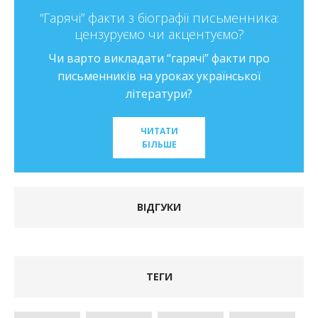
“Гарячі” факти з біографії письменника:
цензуруємо чи акцентуємо?
Чи варто викладати “гарячі” факти про
письменників на уроках української
літератури?
ЧИТАТИ
БІЛЬШЕ
ВІДГУКИ
ТЕГИ