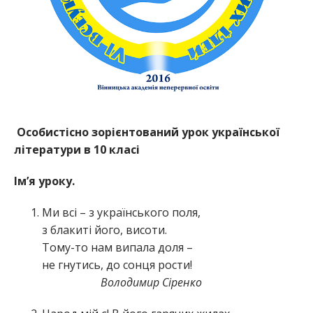
Особистісно зорієнтований урок української
літератури в 10 класі
Ім
’
я уроку.
Ми всі – з українського поля,
з блакиті його, висоти.
Тому-то нам випала доля –
не гнутись, до сонця рости!
Володимир Сіренко