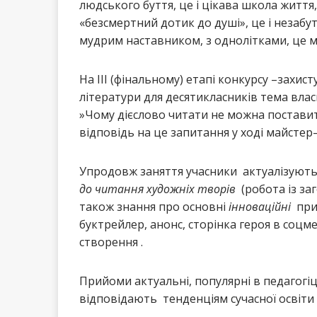
людського буття, це і цікава школа життя,
«безсмертний дотик до душі», це і незабу
мудрим наставником, з однолітками, це мі
На ІІІ (фінальному) етапі конкурсу –захис
літератури для десятикласників тема вла
»Чому дієслово читати не можна поставит
відповідь на це запитання у ході майстер–
Упродовж заняття учасники актуалізуют
до читання художніх творів
(робота із заг
також знання про основні
інноваційні
при
буктрейлер, анонс, сторінка героя в соцм
створення .
Прийоми актуальні, популярні в педагогіц
відповідають тенденціям сучасної освіти