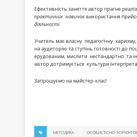
Ефективність заняття автор прагне реал
практичних навичок
використання прийо
діяльності
.
Учитель має власну педагогічну харизму, 
на аудиторію та ступінь готовності до пош
ерудованим, мислити нестандартно та ін
автор дотримується культури інтерпретац
Запрошуємо на майстер-клас!
МЕТОДИКА
ОСОБИСТІСНО-ЗОРІЄНТО