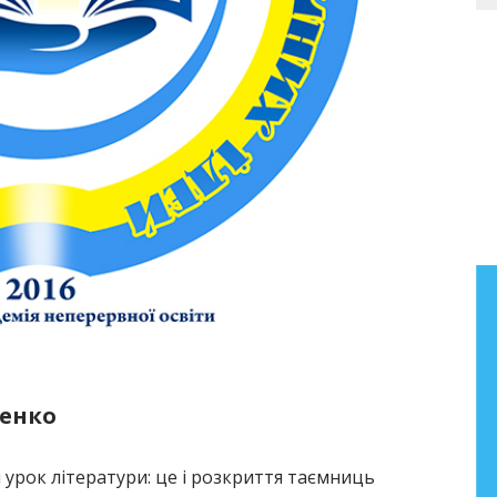
Бібліографічний покажчик
праць Анатолія Фасолі
Бібліографічний покажчик праць
старшого наукового співробітника
тенко
лабораторії літературної освіти
Інституту педагогіки НАПН України
 урок літератури: це і розкриття таємниць
Фасолі Анатолія Миколайовича (2000