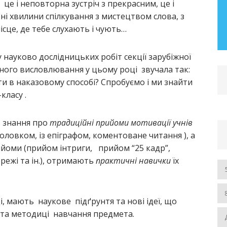
 це і неповторна зустріч з прекрасним, це і
– 2019 рр.) Розділ І. Автореферат та
тні хвилини спілкування з мистецтвом слова, з
дисертація
сце, де тебе слухають і чують…
ЧИТАТИ БІЛЬШЕ
ту науково дослідницьких робіт секції зарубіжної
сного висловлювання у цьому році звучала так:
и в наказовому способі? Спробуємо і ми знайти
класу .
ь знання про
традиційні прийоми мотивації учнів
оловком, із епіграфом, коментоване читання ), а
йоми (прийом інтриги, прийом “25 кадр”,
ережі та ін.), отримають
практичні навички
їх
і, мають наукове підґрунтя та нові ідеї, що
 та методиці навчання предмета.