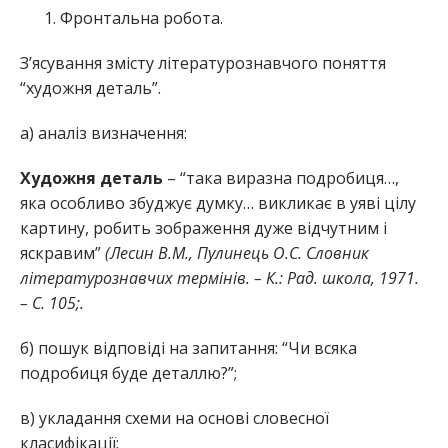
Фронтальна робота.
З’ясування змісту літературознавчого поняття
“художня деталь”.
а) аналіз визначення:
Художня деталь
– “така виразна подробиця…,
яка особливо збуджує думку… викликає в уяві цілу
картину, робить зображення дуже відчутним і
яскравим”
(Лесин В.М., Пулинець О.С. Словник
літературознавчих термінів. – К.: Рад. школа, 1971.
– С. 105;.
б) пошук відповіді на запитання: “Чи всяка
подробиця буде деталлю?”;
в) укладання схеми на основі словесної
класифікації: