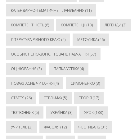
КАЛЕНДАРНО-ТЕМАТИЧНЕ ПЛАНУВАННЯ
(11)
КОМПЕТЕНТНІСТЬ
(6)
КОМПЕТЕНЦІЇ
(13)
ЛЕГЕНДИ
(3)
ЛІТЕРАТУРА РІДНОГО КРАЮ
(4)
МЕТОДИКА
(46)
ОСОБИСТІСНО-ЗОРІЄНТОВАНЕ НАВЧАННЯ
(57)
ОЦІНЮВАННЯ
(3)
ПАПКА УСПІХУ
(4)
ПОЗАКЛАСНЕ ЧИТАННЯ
(4)
СИМОНЕНКО
(3)
СТАТТЯ
(26)
СТЕЛЬМАХ
(5)
ТЕОРІЯ
(17)
ТЮТЮННИК
(5)
УКРАЇНКА
(3)
УРОК
(138)
УЧИТЕЛЬ
(3)
ФАСОЛЯ
(12)
ФЕСТИВАЛЬ
(31)