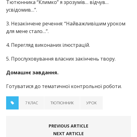
Тютюнника “Климко” я зрозумів… відчув…
усвідомив…”.
3. Незакінчене речення: “Найважливішим уроком
для мене стало…”.
4. Перегляд виконаних ілюстрацій.
5. Прослуховування власних закінчень твору.
Домашнє завдання.
Готуватися до тематичної контрольної роботи.
7 КЛАС
ТЮТЮННИК
УРОК
PREVIOUS ARTICLE
NEXT ARTICLE