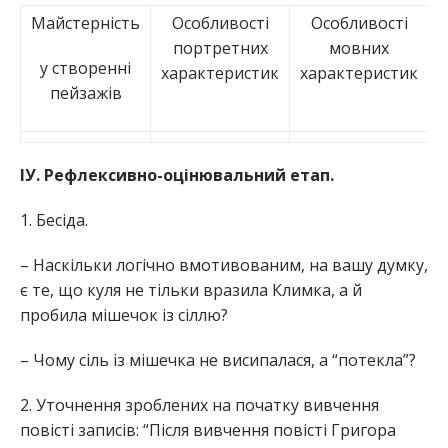
Майстерність
Особливості
Особливості
портретних
мовних
у створенні
характеристик
характеристик
пейзажів
ІУ. Рефлексивно-оцінювальний етап.
1. Бесіда.
– Наскільки логічно вмотивованим, на вашу думку,
є те, що куля не тільки вразила Климка, а й
пробила мішечок із сіллю?
– Чому сіль із мішечка не висипалася, а “потекла”?
2. Уточнення зроблених на початку вивчення
повісті записів: “Після вивчення повісті Григора