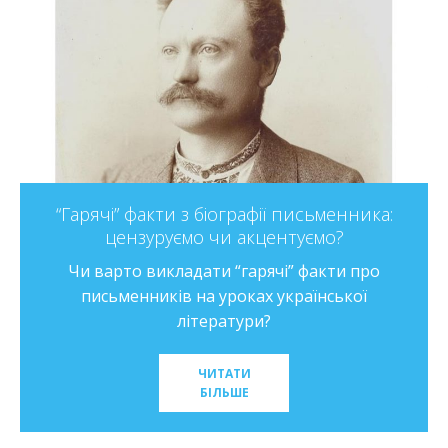
“Гарячі” факти з біографії письменника:
цензуруємо чи акцентуємо?
Чи варто викладати “гарячі” факти про
письменників на уроках української
літератури?
ЧИТАТИ
БІЛЬШЕ