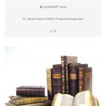
Кузебай Герд
Практика ОЗОН
,
Розробки уроків
0