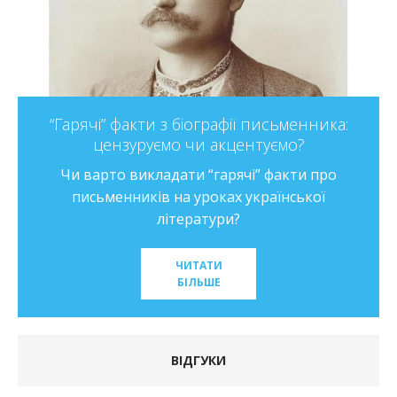
ОЗОНівські прийоми в розумінні таїни
художнього твору
Заглиблюємося у зміст художніх творів разом
з учнями на уроці української літератури.
Методичні прийоми досвідченого вчителя
ЧИТАТИ
БІЛЬШЕ
ВІДГУКИ