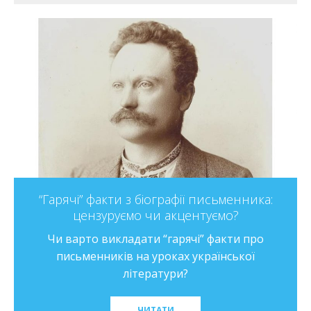
“Гарячі” факти з біографії письменника:
цензуруємо чи акцентуємо?
Чи варто викладати “гарячі” факти про
письменників на уроках української
літератури?
ЧИТАТИ