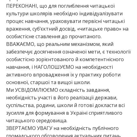
ПЕРЕКОНАНІ, що для поглиблення читацької
культури школярів необхідно індивідуалізувати
процес навчання, ураховувати первісні читацькі
враження, суб’єктний досвід, «читацьке право» на
особистісне ставлення до прочитаного.
ВВАЖАЄМО, що реальним механізмом, який
забезпечує досягнення означеної мети, є технології
особистісно зорієнтованого й компетентнісного
навчання, і НАГОЛОШУЄМО на необхідності
активного впровадження їх у практику роботи
основної, старшої та вищої школи.
Ми УСВІДОМЛЮЄМО складність завдання,
необхідність участі в його реалізації держави,
суспільства, родини, школи й готові докласти всі
зусилля для формування в Україні сприятливого
читацького середовища.
ЗВЕРТАЄМО УВАГУ на необхідність публічного
громадського обговорення актуальних питань