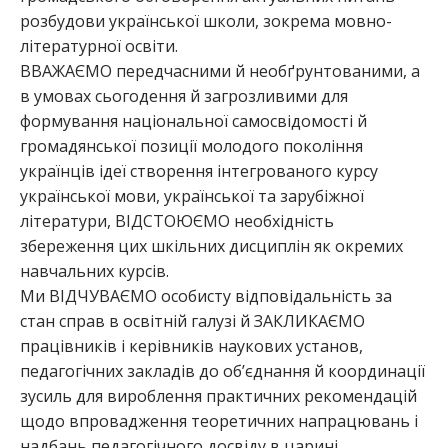
розбудови української школи, зокрема мовно-
літературної освіти.
ВВАЖАЄМО передчасними й необґрунтованими, а
в умовах сьогодення й загрозливими для
формування національної самосвідомості й
громадянської позиції молодого покоління
українців ідеї створення інтегрованого курсу
української мови, української та зарубіжної
літератури, ВІДСТОЮЄМО необхідність
збереження цих шкільних дисциплін як окремих
навчальних курсів.
Ми ВІДЧУВАЄМО особисту відповідальність за
стан справ в освітній галузі й ЗАКЛИКАЄМО
працівників і керівників наукових установ,
педагогічних закладів до об’єднання й координації
зусиль для вироблення практичних рекомендацій
щодо впровадження теоретичних напрацювань і
надбань педагогічного досвіду в царині