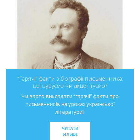
“Гарячі” факти з біографії письменника:
цензуруємо чи акцентуємо?
Чи варто викладати “гарячі” факти про
письменників на уроках української
літератури?
ЧИТАТИ
БІЛЬШЕ