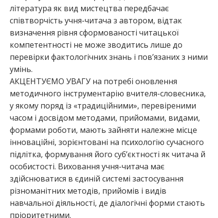
література як вид мистецтва передбачає
співтворчість учня-читача з автором, відтак
визначення рівня сформованості читацької
компетентності не може зводитись лише до
перевірки фактологічних знань і пов’язаних з ними
умінь.
АКЦЕНТУЄМО УВАГУ на потребі оновлення
методичного інструментарію вчителя-словесника,
у якому поряд із «традиційними», перевіреними
часом і досвідом методами, прийомами, видами,
формами роботи, мають зайняти належне місце
інноваційні, зорієнтовані на психологію сучасного
підлітка, формування його суб’єктності як читача й
особистості. Виховання учня-читача має
здійснюватися в єдиній системі застосування
різноманітних методів, прийомів і видів
навчальної діяльності, де діалогічні форми стають
пріоритетними.