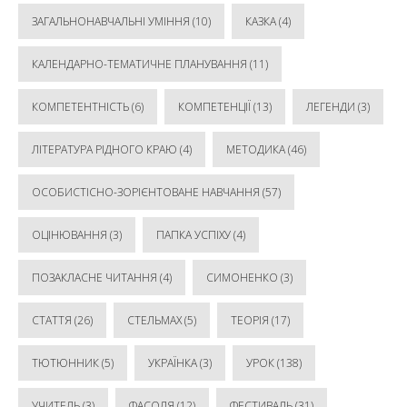
ЗАГАЛЬНОНАВЧАЛЬНІ УМІННЯ
(10)
КАЗКА
(4)
КАЛЕНДАРНО-ТЕМАТИЧНЕ ПЛАНУВАННЯ
(11)
КОМПЕТЕНТНІСТЬ
(6)
КОМПЕТЕНЦІЇ
(13)
ЛЕГЕНДИ
(3)
ЛІТЕРАТУРА РІДНОГО КРАЮ
(4)
МЕТОДИКА
(46)
ОСОБИСТІСНО-ЗОРІЄНТОВАНЕ НАВЧАННЯ
(57)
ОЦІНЮВАННЯ
(3)
ПАПКА УСПІХУ
(4)
ПОЗАКЛАСНЕ ЧИТАННЯ
(4)
СИМОНЕНКО
(3)
СТАТТЯ
(26)
СТЕЛЬМАХ
(5)
ТЕОРІЯ
(17)
ТЮТЮННИК
(5)
УКРАЇНКА
(3)
УРОК
(138)
УЧИТЕЛЬ
(3)
ФАСОЛЯ
(12)
ФЕСТИВАЛЬ
(31)