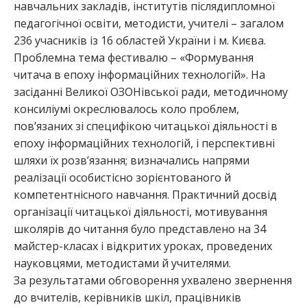
навчальних закладів, інститутів післядипломної
педагогічної освіти, методисти, учителі – загалом
236 учасників із 16 областей України і м. Києва.
Проблемна тема фестивалю – «Формування
читача в епоху інформаційних технологій». На
засіданні Великої ОЗОНівської ради, методичному
консиліумі окреслювалось коло проблем,
пов’язаних зі специфікою читацької діяльності в
епоху інформаційних технологій, і перспективні
шляхи їх розв’язання; визначались напрями
реалізації особистісно зорієнтованого й
компетентнісного навчання. Практичний досвід
організації читацької діяльності, мотивування
школярів до читання було представлено на 34
майстер-класах і відкритих уроках, проведених
науковцями, методистами й учителями.
За результатами обговорення ухвалено звернення
до вчителів, керівників шкіл, працівників