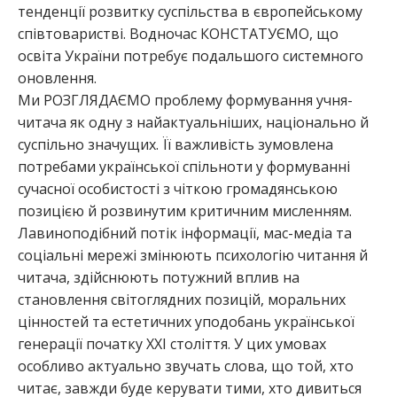
тенденції розвитку суспільства в європейському
співтоваристві. Водночас КОНСТАТУЄМО, що
освіта України потребує подальшого системного
оновлення.
Ми РОЗГЛЯДАЄМО проблему формування учня-
читача як одну з найактуальніших, національно й
суспільно значущих. Її важливість зумовлена
потребами української спільноти у формуванні
сучасної особистості з чіткою громадянською
позицією й розвинутим критичним мисленням.
Лавиноподібний потік інформації, мас-медіа та
соціальні мережі змінюють психологію читання й
читача, здійснюють потужний вплив на
становлення світоглядних позицій, моральних
цінностей та естетичних уподобань української
генерації початку ХХІ століття. У цих умовах
особливо актуально звучать слова, що той, хто
читає, завжди буде керувати тими, хто дивиться