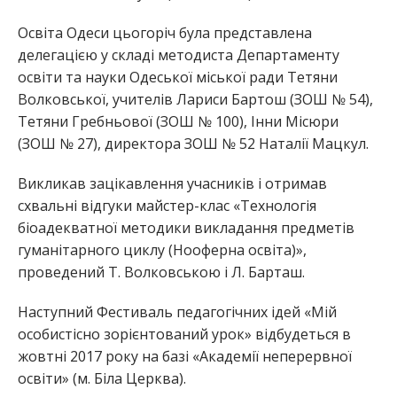
Освіта Одеси цьогоріч була представлена
делегацією у складі методиста Департаменту
освіти та науки Одеської міської ради Тетяни
Волковської, учителів Лариси Бартош (ЗОШ № 54),
Тетяни Гребньової (ЗОШ № 100), Інни Місюри
(ЗОШ № 27), директора ЗОШ № 52 Наталії Мацкул.
Викликав зацікавлення учасників і отримав
схвальні відгуки майстер-клас «Технологія
біоадекватної методики викладання предметів
гуманітарного циклу (Нооферна освіта)»,
проведений Т. Волковською і Л. Барташ.
Наступний Фестиваль педагогічних ідей «Мій
особистісно зорієнтований урок» відбудеться в
жовтні 2017 року на базі «Академії неперервної
освіти» (м. Біла Церква).