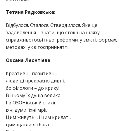
Тетяна Радковська:
Відбулося. Сталося. Ствердилося. Яке це
задоволення – знати, що стоїш на шляху
справжньої освітньої реформи: у змісті, формах,
методах, у світосприйнятті.
Оксана Леонтієва
Креативні, позитивні,
люди ці прекрасно дивні,
бо філологи – до крику!
В цьому їх душа велика.
І в ОЗОНівській стихії
їхні думи, їхні мрії.
Цим живуть… і цим крилаті,
цим щасливі і багаті…