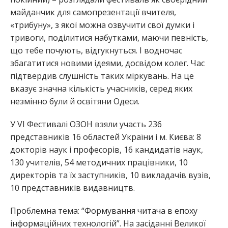
майданчик для самопрезентації вчителя,
«трибуну», з якої можна озвучити свої думки і
тривоги, поділитися набутками, маючи певність,
що тебе почують, відгукнуться. І водночас
збагатитися новими ідеями, досвідом колег. Час
підтвердив слушність таких міркувань. На це
вказує значна кількість учасників, серед яких
незмінно були й освітяни Одеси.
У VІ Фестивалі ОЗОН взяли участь 236
представників 16 областей України і м. Києва: 8
докторів наук і професорів, 16 кандидатів наук,
130 учителів, 54 методичних працівники, 10
директорів та їх заступників, 10 викладачів вузів,
10 представників видавництв.
Проблемна тема: “Формування читача в епоху
інформаційних технологій”. На засіданні Великої