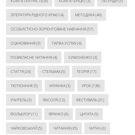
КОМПЕТЕНТНІСТЬ
(6)
КОМПЕТЕНЦІЇ
(13)
ЛЕГЕНДИ
(3)
ЛІТЕРАТУРА РІДНОГО КРАЮ
(4)
МЕТОДИКА
(46)
ОСОБИСТІСНО-ЗОРІЄНТОВАНЕ НАВЧАННЯ
(57)
ОЦІНЮВАННЯ
(3)
ПАПКА УСПІХУ
(4)
ПОЗАКЛАСНЕ ЧИТАННЯ
(4)
СИМОНЕНКО
(3)
СТАТТЯ
(26)
СТЕЛЬМАХ
(5)
ТЕОРІЯ
(17)
ТЮТЮННИК
(5)
УКРАЇНКА
(3)
УРОК
(138)
УЧИТЕЛЬ
(3)
ФАСОЛЯ
(12)
ФЕСТИВАЛЬ
(31)
ФОЛЬКЛОР
(11)
ФРАНКО
(9)
ЦИТАТА
(5)
ЧАЙКОВСЬКИЙ
(5)
ЧИТАННЯ
(35)
ЧИТАЧ
(3)