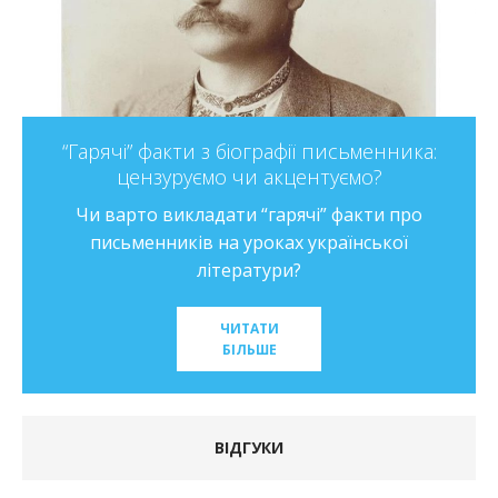
“Гарячі” факти з біографії письменника:
цензуруємо чи акцентуємо?
Чи варто викладати “гарячі” факти про
письменників на уроках української
літератури?
ЧИТАТИ
БІЛЬШЕ
ВІДГУКИ