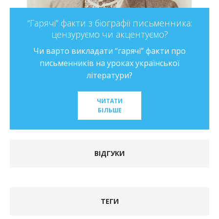
“Гарячі” факти з біографії письменника:
цензуруємо чи акцентуємо?
Чи варто викладати “гарячі” факти про
письменників на уроках української
літератури?
ЧИТАТИ
БІЛЬШЕ
ВІДГУКИ
ТЕГИ