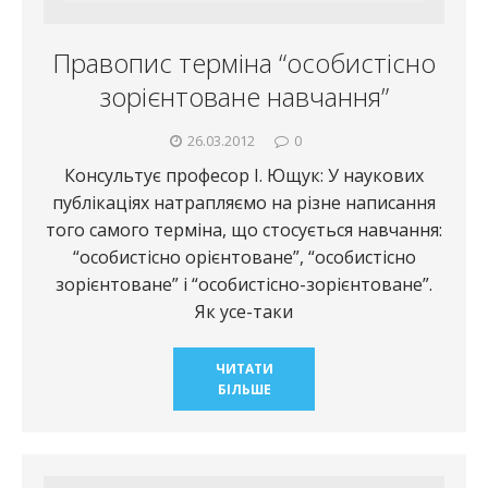
Правопис терміна “особистісно
зорієнтоване навчання”
26.03.2012
0
Консультує професор І. Ющук: У наукових
публікаціях натрапляємо на різне написання
того самого терміна, що стосується навчання:
“особистісно орієнтоване”, “особистісно
зорієнтоване” і “особистісно-зорієнтоване”.
Як усе-таки
ЧИТАТИ
БІЛЬШЕ