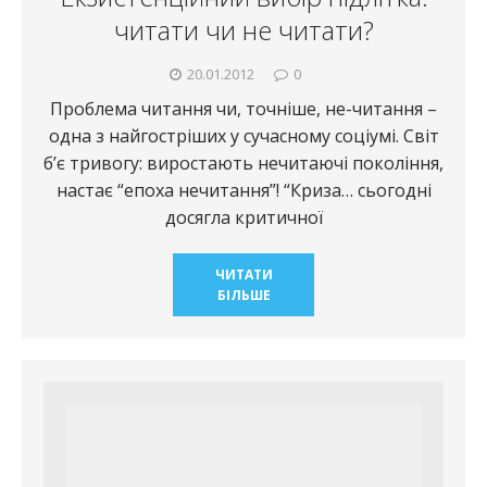
читати чи не читати?
20.01.2012
0
Проблема читання чи, точніше, не-читання –
одна з найгостріших у сучасному соціумі. Світ
б’є тривогу: виростають нечитаючі покоління,
настає “епоха нечитання”! “Криза… сьогодні
досягла критичної
ЧИТАТИ
БІЛЬШЕ