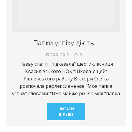
Папки успіху діють…
20.01.2012
0
Назву статті “підказала” шестикласниця
Квасилівського НОК “Школа-ліцей”
Рівненського району Вікторія О., яка
розпочала рефлексивне есе “Моя папка
успіху” словами: “Вже майже рік, як моя “папка
ЧИТАТИ
БІЛЬШЕ