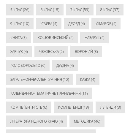
5 КЛАС
(26)
6 КЛАС
(18)
7 КЛАС
(59)
8 КЛАС
(37)
9 КЛАС
(10)
ІСАЄВА
(4)
ДРОЗД
(4)
ДІМАРОВ
(4)
КНИГА
(3)
КОЦЮБИНСЬКИЙ
(4)
НАЗАРУК
(4)
ХАРЧУК
(4)
ЧЕХОВСЬКА
(5)
ВОРОНИЙ
(3)
ГОЛОБОРОДЬКО
(6)
ДУДІНА
(4)
ЗАГАЛЬНОНАВЧАЛЬНІ УМІННЯ
(10)
КАЗКА
(4)
КАЛЕНДАРНО-ТЕМАТИЧНЕ ПЛАНУВАННЯ
(11)
КОМПЕТЕНТНІСТЬ
(6)
КОМПЕТЕНЦІЇ
(13)
ЛЕГЕНДИ
(3)
ЛІТЕРАТУРА РІДНОГО КРАЮ
(4)
МЕТОДИКА
(46)