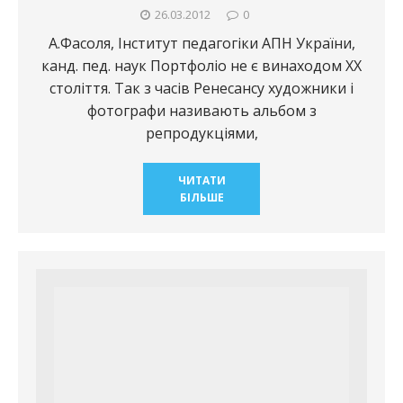
26.03.2012
0
А.Фасоля, Інститут педагогіки АПН України,
канд. пед. наук Портфоліо не є винаходом ХХ
століття. Так з часів Ренесансу художники і
фотографи називають альбом з
репродукціями,
ЧИТАТИ
БІЛЬШЕ