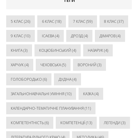
ТЕГИ
5 КЛАС
(26)
6 КЛАС
(18)
7 КЛАС
(59)
8 КЛАС
(37)
9 КЛАС
(10)
ІСАЄВА
(4)
ДРОЗД
(4)
ДІМАРОВ
(4)
КНИГА
(3)
КОЦЮБИНСЬКИЙ
(4)
НАЗАРУК
(4)
ХАРЧУК
(4)
ЧЕХОВСЬКА
(5)
ВОРОНИЙ
(3)
ГОЛОБОРОДЬКО
(6)
ДУДІНА
(4)
ЗАГАЛЬНОНАВЧАЛЬНІ УМІННЯ
(10)
КАЗКА
(4)
КАЛЕНДАРНО-ТЕМАТИЧНЕ ПЛАНУВАННЯ
(11)
КОМПЕТЕНТНІСТЬ
(6)
КОМПЕТЕНЦІЇ
(13)
ЛЕГЕНДИ
(3)
ЛІТЕРАТУРА РІДНОГО КРАЮ
(4)
МЕТОДИКА
(46)