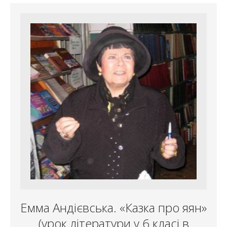
Емма Андієвська. «Казка про яян»
(урок літератури у 6 класі в