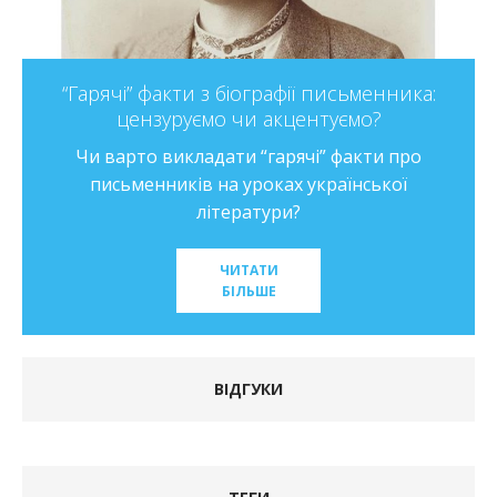
“Гарячі” факти з біографії письменника:
цензуруємо чи акцентуємо?
Чи варто викладати “гарячі” факти про
письменників на уроках української
літератури?
ЧИТАТИ
БІЛЬШЕ
ВІДГУКИ