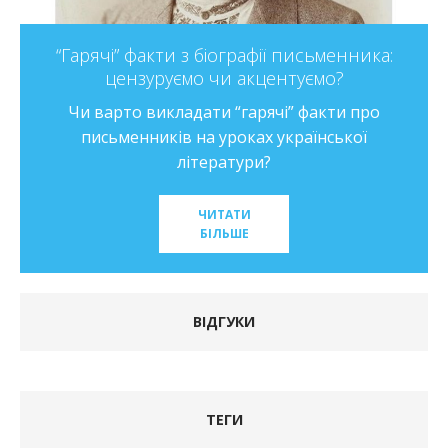
“Гарячі” факти з біографії письменника:
цензуруємо чи акцентуємо?
Чи варто викладати “гарячі” факти про
письменників на уроках української
літератури?
ЧИТАТИ
БІЛЬШЕ
ВІДГУКИ
ТЕГИ