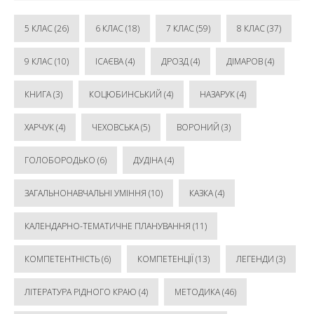
5 КЛАС
(26)
6 КЛАС
(18)
7 КЛАС
(59)
8 КЛАС
(37)
9 КЛАС
(10)
ІСАЄВА
(4)
ДРОЗД
(4)
ДІМАРОВ
(4)
КНИГА
(3)
КОЦЮБИНСЬКИЙ
(4)
НАЗАРУК
(4)
ХАРЧУК
(4)
ЧЕХОВСЬКА
(5)
ВОРОНИЙ
(3)
ГОЛОБОРОДЬКО
(6)
ДУДІНА
(4)
ЗАГАЛЬНОНАВЧАЛЬНІ УМІННЯ
(10)
КАЗКА
(4)
КАЛЕНДАРНО-ТЕМАТИЧНЕ ПЛАНУВАННЯ
(11)
КОМПЕТЕНТНІСТЬ
(6)
КОМПЕТЕНЦІЇ
(13)
ЛЕГЕНДИ
(3)
ЛІТЕРАТУРА РІДНОГО КРАЮ
(4)
МЕТОДИКА
(46)