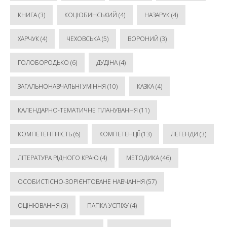
КНИГА
(3)
КОЦЮБИНСЬКИЙ
(4)
НАЗАРУК
(4)
ХАРЧУК
(4)
ЧЕХОВСЬКА
(5)
ВОРОНИЙ
(3)
ГОЛОБОРОДЬКО
(6)
ДУДІНА
(4)
ЗАГАЛЬНОНАВЧАЛЬНІ УМІННЯ
(10)
КАЗКА
(4)
КАЛЕНДАРНО-ТЕМАТИЧНЕ ПЛАНУВАННЯ
(11)
КОМПЕТЕНТНІСТЬ
(6)
КОМПЕТЕНЦІЇ
(13)
ЛЕГЕНДИ
(3)
ЛІТЕРАТУРА РІДНОГО КРАЮ
(4)
МЕТОДИКА
(46)
ОСОБИСТІСНО-ЗОРІЄНТОВАНЕ НАВЧАННЯ
(57)
ОЦІНЮВАННЯ
(3)
ПАПКА УСПІХУ
(4)