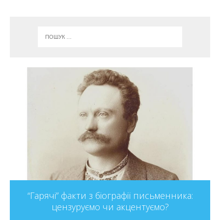
“Гарячі” факти з біографії письменника:
цензуруємо чи акцентуємо?