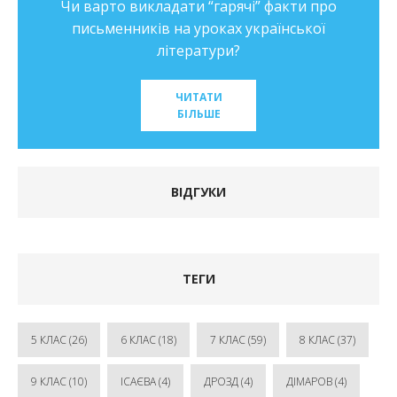
Чи варто викладати “гарячі” факти про
письменників на уроках української
літератури?
ЧИТАТИ
БІЛЬШЕ
ВІДГУКИ
ТЕГИ
5 КЛАС
(26)
6 КЛАС
(18)
7 КЛАС
(59)
8 КЛАС
(37)
9 КЛАС
(10)
ІСАЄВА
(4)
ДРОЗД
(4)
ДІМАРОВ
(4)