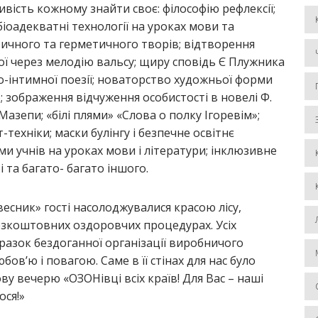
вість кожному знайти своє: філософію рефлексії;
іоадекватні технології на уроках мови та
тичного та герметичного творів; відтворення
ої через мелодію вальсу; щиру сповідь Є Плужника
ко-інтимної поезії; новаторство художньої форми
 зображення відчуження особистості в новелі Ф.
азепи; «білі плями» «Слова о полку Ігоревім»;
-техніки; маски булінгу і безпечне освітнє
и учнів на уроках мови і літератури; інклюзивне
 та багато- багато іншого.
есник» гості насолоджувалися красою лісу,
безкоштовних оздоровчих процедурах. Усіх
разок бездоганної організації виробничого
ов’ю і повагою. Саме в її стінах для нас було
ву вечерю «ОЗОНівці всіх країв! Для Вас – наші
ося!»