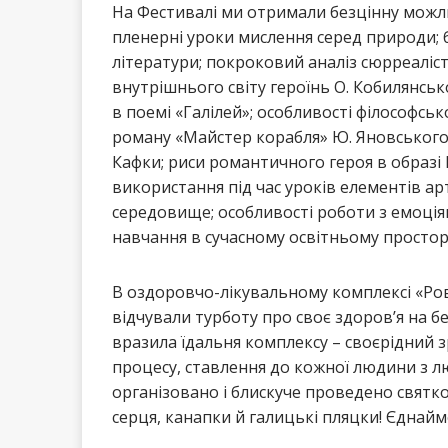
На Фестивалі ми отримали безцінну можли
пленерні уроки мислення серед природи; б
літератури; покроковий аналіз сюрреаліс
внутрішнього світу героїнь О. Кобилянськ
в поемі «Галілей»; особливості філософсь
роману «Майстер корабля» Ю. Яновського;
Кафки; риси романтичного героя в образі М
використання під час уроків елементів арт
середовище; особливості роботи з емоціям
навчання в сучасному освітньому просторі
В оздоровчо-лікувальному комплексі «Ров
відчували турботу про своє здоров’я на 
вразила їдальня комплексу – своєрідний з
процесу, ставлення до кожної людини з люб
організовано і блискуче проведено святко
серця, канапки й галицькі пляцки! Єднайм