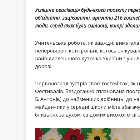
Успішна реалізація будь-якого проєкту пе
об’єднати, зацікавити, вразити 216 гостей 
люди, серед яких були сміливці, котрі здола
Учительська робота, як завжди, вимагала
неперевірені контрольні, когось очікува
найвіддаленішого куточка України з учн
дорозі…
Червоноград зустрів своїх гостей так, як
Фестивалів. Бездоганно спланована прог
Б. Антонів) до найменших дрібниць, до на
майданчики у середні школи міста збагачу
близьких за духом, свідомих високої місії 