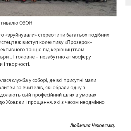
естивалю ОЗОН
то «зруйнували» стереотипи багатьох подібних
истецтва: виступ колективу «Прозерок»
олективного танцю під керівництвом
еври… І головне – незабутню атмосферу
 і творчості.
ася служба у соборі, де всі присутні мали
итви за вчителів, які обрали одну з
о долають свій професійний шлях в умовах
я до Жовкви і прощання, які з часом неодмінно
Людмила Чеховська,