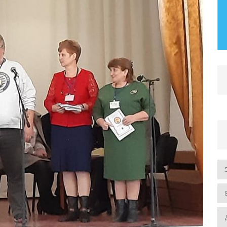
– 2019 рр.) Розділ І. Автореферат та
дисертація
ЧИТАТИ БІЛЬШЕ