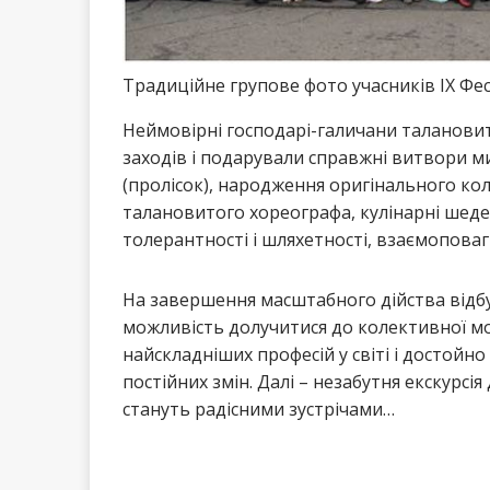
Традиційне групове фото учасників IX Ф
Неймовірні господарі-галичани таланови
заходів і подарували справжні витвори м
(пролісок), народження оригінального к
талановитого хореографа, кулінарні шед
толерантності і шляхетності, взаємоповаги
На завершення масштабного дійства відбул
можливість долучитися до колективної мол
найскладніших професій у світі і достойн
постійних змін. Далі – незабутня екскурсі
стануть радісними зустрічами…