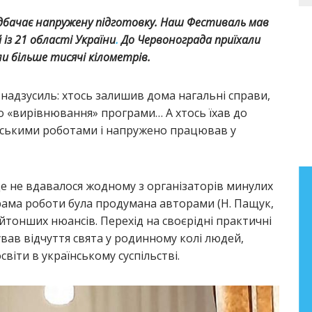
редбачає напружену підготовку. Наш Фестиваль мав
із 21 області України
.
До Червонограда приїхали
ли більше тисячі кілометрів.
 надзусиль: хтось залишив дома нагальні справи,
ло «вирівнювання» програми… А хтось їхав до
івськими роботами і напружено працював у
 це не вдавалося жодному з організаторів минулих
Бібліографічний покажчик
рама роботи була продумана авторами (Н. Пащук,
праць Анатолія Фасолі
йтонших нюансів. Перехід на своєрідні практичні
вав відчуття свята у родинному колі людей,
Бібліографічний покажчик праць
освіти в українському суспільстві.
старшого наукового співробітника
лабораторії літературної освіти
Інституту педагогіки НАПН України
Фасолі Анатолія Миколайовича (2000