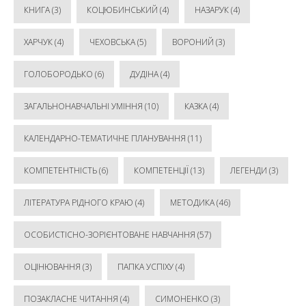
КНИГА
(3)
КОЦЮБИНСЬКИЙ
(4)
НАЗАРУК
(4)
ХАРЧУК
(4)
ЧЕХОВСЬКА
(5)
ВОРОНИЙ
(3)
ГОЛОБОРОДЬКО
(6)
ДУДІНА
(4)
ЗАГАЛЬНОНАВЧАЛЬНІ УМІННЯ
(10)
КАЗКА
(4)
КАЛЕНДАРНО-ТЕМАТИЧНЕ ПЛАНУВАННЯ
(11)
КОМПЕТЕНТНІСТЬ
(6)
КОМПЕТЕНЦІЇ
(13)
ЛЕГЕНДИ
(3)
ЛІТЕРАТУРА РІДНОГО КРАЮ
(4)
МЕТОДИКА
(46)
ОСОБИСТІСНО-ЗОРІЄНТОВАНЕ НАВЧАННЯ
(57)
ОЦІНЮВАННЯ
(3)
ПАПКА УСПІХУ
(4)
ПОЗАКЛАСНЕ ЧИТАННЯ
(4)
СИМОНЕНКО
(3)