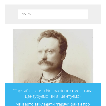
“Гарячі” факти з біографії письменника:
цензуруємо чи акцентуємо?
Чи варто викладати “гарячі” факти про