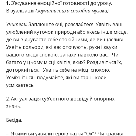
1.
З’ясування емоційної готовності до уроку.
Візуалізація
(звучить тиха спокійна музика).
Учитель:
Заплющте очі, розслабтеся. Уявіть ваш
улюблений куточок природи або якесь інше місце,
де ви відчуваєте себе спокійними, де ви щасливі.
Уявіть кольори, які вас оточують, рухи і звуки
вашого місця спокою, запахи навколо вас… Чи
багато у цьому місці квітів, яких? Роздивіться їх,
доторкніться… Уявіть себе на місці спокою.
Усміхніться і подумайте, які ви гарні, коли
усміхаєтесь.
2. Актуалізація суб’єктного досвіду й опорних
знань.
Бесіда.
– Якими ви уявили героїв казки “Ох”? Чи красиві