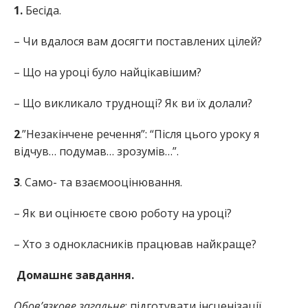
1.
Бесіда.
– Чи вдалося вам досягти поставлених цілей?
– Що на уроці було найцікавішим?
– Що викликало труднощі? Як ви їх долали?
2
.”Незакінчене речення”: “Після цього уроку я
відчув… подумав… зрозумів…”.
3
. Само- та взаємооцінювання.
– Як ви оцінюєте свою роботу на уроці?
– Хто з однокласників працював найкраще?
Домашнє завдання.
Обов’язкове загальне
: підготувати інсценізації