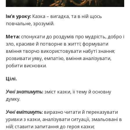
Ім’я уроку:
Казка – вигадка, та в ній щось
повчальне, зрозумій.
Мета:
спонукати до роздумів про мудрість, добро і
зло, красиве й потворне в житті; формувати
вміння творчо використовувати набуті знання;
розвивати уяву, емпатію, вміння аналізувати,
робити висновки.
Цілі.
Учні знатимуть
:
зміст казки, її тему й основну
думку.
Учні вмітимуть
:
виразно читати й переказувати
уривки з казки, аналізувати ситуації, змальовані в
ній; ставити запитання до героя казки;