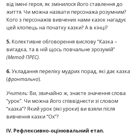
від імені героя, як змінилося його ставлення до
життя. Чи можна назвати персонажа розумним?
Кого з персонажів вивчених нами казок нагадує
цей хлопець на початку казки? А в кінці?
5.
Колективне обговорення вислову “Казка –
вигадка, та в ній щось повчальне зрозумій”
(Метод ПРЕС)
.
6.
Укладання переліку мудрих порад, які дає казка
(
фронтально
).
Учитель:
Ви, звичайно ж, знаєте значення слова
“урок”. Чи можна його співвіднести зі словом
“казка”? Який урок (які уроки) ви взяли після
вивчення казки “Ох”?
IV. Рефлексивно-оцінювальний етап.