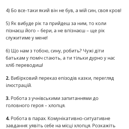
4) Бо все-таки який він не був, а мій син, своя кров!
5) Як вибуде рік та прийдеш за ним, то коли
пізнаєш його – бери, а не впізнаєш – ще рік
служитиме у мене!
6) Що нам з тобою, сину, робить? Чужі діти
батькам у поміч стають, а ти тільки дурно у нас
хліб переводиш!
2.
Вибірковий переказ епізодів казки, перегляд
ілюстрацій.
3.
Робота з учнівськими запитаннями до
головного героя – хлопця.
4.
Робота в парах. Комунікативно-ситуативне
завдання: уявіть себе на місці хлопця. Розкажіть