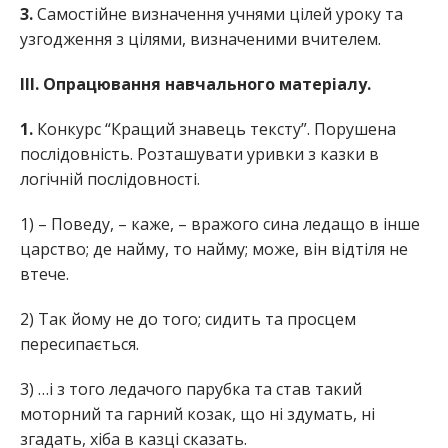
3.
Самостійне визначення учнями цілей уроку та
узгодження з цілями, визначеними вчителем.
III. Опрацювання навчального матеріалу.
1.
Конкурс “Кращий знавець тексту”. Порушена
послідовність. Розташувати уривки з казки в
логічній послідовності.
1) – Поведу, – каже, – вражого сина ледащо в інше
царство; де найму, то найму; може, він відтіля не
втече.
2) Так йому не до того; сидить та просцем
пересипається.
3) …і з того ледачого парубка та став такий
моторний та гарний козак, що ні здумать, ні
згадать, хіба в казці сказать.