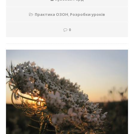
Практика ОЗОН
,
Розробки уроків
0