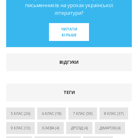
письменників на уроках української
літератури?
ЧИТАТИ
БІЛЬШЕ
ВІДГУКИ
ТЕГИ
5 КЛАС
(26)
6 КЛАС
(18)
7 КЛАС
(59)
8 КЛАС
(37)
9 КЛАС
(10)
ІСАЄВА
(4)
ДРОЗД
(4)
ДІМАРОВ
(4)