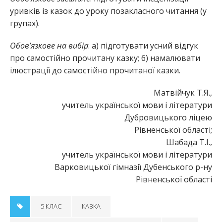
уривків із казок до уроку позакласного читання (у
групах).
Обов’язкове на вибір
: а) підготувати усний відгук
про самостійно прочитану казку; б) намалювати
ілюстрації до самостійно прочитаної казки.
Матвійчук Т.Я.,
учитель української мови і літератури
Дубровицького ліцею
Рівненської області;
Шабада Т.І.,
учитель української мови і літератури
Варковицької гімназії Дубенського р-ну
Рівненської області
5 КЛАС
КАЗКА