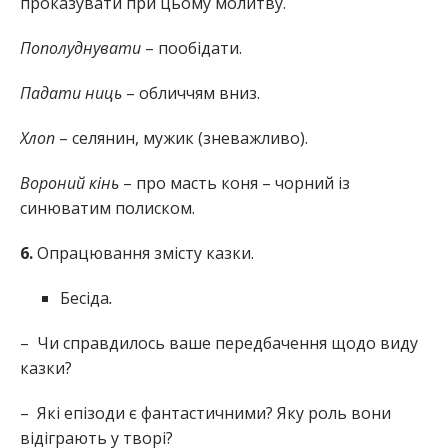
проказувати при цьому молитву.
Пополуднувати
– пообідати.
Падати ниць
– обличчям вниз.
Хлоп
– селянин, мужик (зневажливо).
Вороний кінь
– про масть коня – чорний із
синюватим полиском.
6.
Опрацювання змісту казки.
Бесіда
.
– Чи справдилось ваше передбачення щодо виду
казки?
– Які епізоди є фантастичними? Яку роль вони
відіграють у творі?