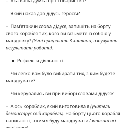
– Яка ваша думка про товариство?
– Який наказ дав дідусь героєві?
– Пам’ятаючи слова дідуся, запишіть на борту
свого корабля тих, кого ви візьмете із собою у
мандрівку?
(Учні працюють 3 хвилини, озвучують
результати роботи).
Рефлексія діяльності.
– Чи легко вам було вибирати тих, з ким будете
мандрувати?
– Чи керувались ви при виборі словами дідуся?
– А ось кораблик, який виготовила я
(учитель
демонструє свій корабель)
. На борту цього корабля
написані ті, з ким я буду мандрувати
(записані всі
учні класу).