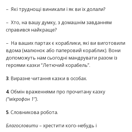
– Які труднощі виникали і як ви їх долали?
– Хто, на вашу думку, з домашнім завданням
справився найкраще?
– На ваших партах є кораблики, які ви виготовили
вдома (малюнок або паперовий кораблик). Вони
допоможуть нам сьогодні мандрувати разом із
героями казки “Летючий корабель”.
3
. Виразне читання казки в особах.
4
. Обмін враженнями про прочитану казку
(“мікрофон 1”).
5
. Словникова робота.
Благословити
– хрестити кого-небудь і