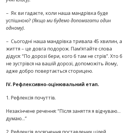
– Як ви гадаєте, коли наша мандрівка буде
успішною?
(Якщо ми будемо допомагати один
одному).
– Сьогодні наша мандрівка тривала 45 хвилин, а
життя – це довга подорож. Пам’ятайте слова
дідуся: “По дорозі бери, кого б там не стрів”. Хто б
не зустрівся на вашій дорозі, допоможіть йому,
адже добро повертається сторицею.
IV. Рефлексивно-оцінювальний етап.
1. Рефлексія почуттів.
Незакінчене речення: “Після заняття я відчуваю…
думаю…”
2. Рефлексія досягнення поставлених цілей.