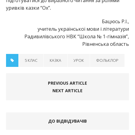
підготуватися до виразного читання за ролями
уривків казки “Ох”
.
Бацюсь Р.І.,
учитель української мови і літератури
Радивилівського НВК “Школа № 1-гімназія”,
Рівненська область
5 КЛАС
КАЗКА
УРОК
ФОЛЬКЛОР
PREVIOUS ARTICLE
NEXT ARTICLE
ДО ВІДВІДУВАЧІВ