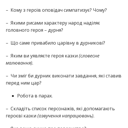
– Кому з героїв оповідач симпатизує? Чому?
– Якими рисами характеру народ наділяє
головного героя – дурня?
– Що саме привабило царівну в дурникові?
– Яким ви уявляєте героя казки
(словесне
малювання).
– Чи зміг би дурник виконати завдання, які ставив
перед ним цар?
Робота в парах.
– Складіть список персонажів, які допомагають
героєві казки
(озвучення напрацювань).