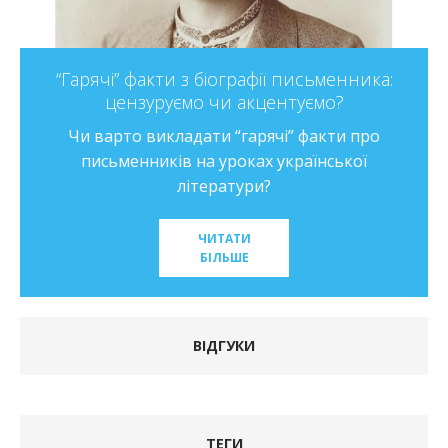
“Гарячі” факти з біографії письменника:
цензуруємо чи акцентуємо?
Чи варто викладати “гарячі” факти про
письменників на уроках української
літератури?
ЧИТАТИ
БІЛЬШЕ
ВІДГУКИ
ТЕГИ