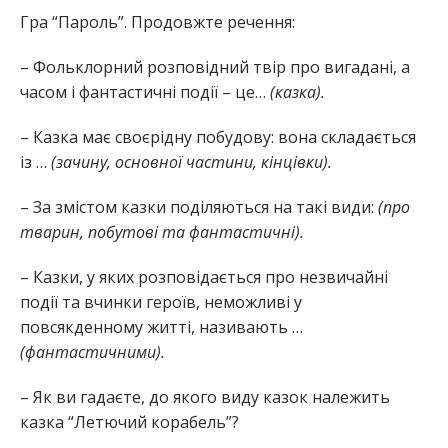
Гра “Пароль”. Продовжте речення:
– Фольклорний розповідний твір про вигадані, а
часом і фантастичні події – це…
(казка).
– Казка має своєрідну побудову: вона складається
із …
(зачину, основної частини, кінцівки).
– За змістом казки поділяються на такі види:
(про
тварин, побутові та фантастичні).
– Казки, у яких розповідається про незвичайні
події та вчинки героїв, неможливі у
повсякденному житті, називають …
(фантастичними).
– Як ви гадаєте, до якого виду казок належить
казка “Летючий корабель”?