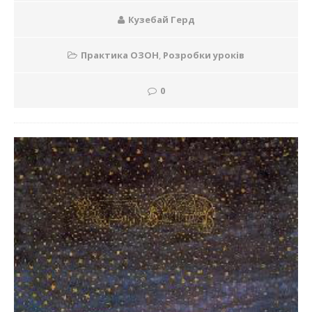
Кузебай Герд
Практика ОЗОН
,
Розробки уроків
0