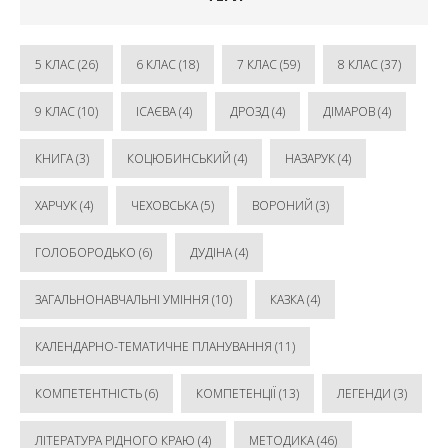
5 КЛАС
(26)
6 КЛАС
(18)
7 КЛАС
(59)
8 КЛАС
(37)
9 КЛАС
(10)
ІСАЄВА
(4)
ДРОЗД
(4)
ДІМАРОВ
(4)
КНИГА
(3)
КОЦЮБИНСЬКИЙ
(4)
НАЗАРУК
(4)
ХАРЧУК
(4)
ЧЕХОВСЬКА
(5)
ВОРОНИЙ
(3)
ГОЛОБОРОДЬКО
(6)
ДУДІНА
(4)
ЗАГАЛЬНОНАВЧАЛЬНІ УМІННЯ
(10)
КАЗКА
(4)
КАЛЕНДАРНО-ТЕМАТИЧНЕ ПЛАНУВАННЯ
(11)
КОМПЕТЕНТНІСТЬ
(6)
КОМПЕТЕНЦІЇ
(13)
ЛЕГЕНДИ
(3)
ЛІТЕРАТУРА РІДНОГО КРАЮ
(4)
МЕТОДИКА
(46)