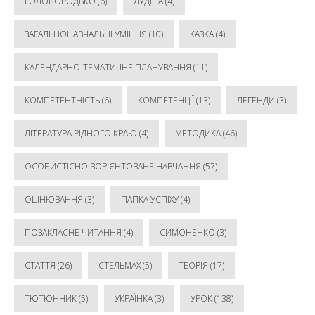
ГОЛОБОРОДЬКО
(6)
ДУДІНА
(4)
ЗАГАЛЬНОНАВЧАЛЬНІ УМІННЯ
(10)
КАЗКА
(4)
КАЛЕНДАРНО-ТЕМАТИЧНЕ ПЛАНУВАННЯ
(11)
КОМПЕТЕНТНІСТЬ
(6)
КОМПЕТЕНЦІЇ
(13)
ЛЕГЕНДИ
(3)
ЛІТЕРАТУРА РІДНОГО КРАЮ
(4)
МЕТОДИКА
(46)
ОСОБИСТІСНО-ЗОРІЄНТОВАНЕ НАВЧАННЯ
(57)
ОЦІНЮВАННЯ
(3)
ПАПКА УСПІХУ
(4)
ПОЗАКЛАСНЕ ЧИТАННЯ
(4)
СИМОНЕНКО
(3)
СТАТТЯ
(26)
СТЕЛЬМАХ
(5)
ТЕОРІЯ
(17)
ТЮТЮННИК
(5)
УКРАЇНКА
(3)
УРОК
(138)