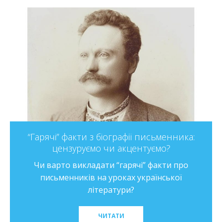
“Гарячі” факти з біографії письменника:
цензуруємо чи акцентуємо?
Чи варто викладати “гарячі” факти про
письменників на уроках української
літератури?
ЧИТАТИ