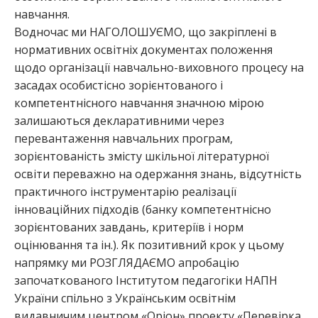
навчання.
Водночас ми НАГОЛОШУЄМО, що закріплені в
нормативних освітніх документах положення
щодо організації навчально-виховного процесу на
засадах особистісно зорієнтованого і
компетентнісного навчання значною мірою
залишаються декларативними через
перевантаження навчальних програм,
зорієнтованість змісту шкільної літературної
освіти переважно на одержання знань, відсутність
практичного інструментарію реалізації
інноваційних підходів (банку компетентнісно
зорієнтованих завдань, критеріїв і норм
оцінювання та ін.). Як позитивний крок у цьому
напрямку ми РОЗГЛЯДАЄМО апробацію
започаткованого Інститутом педагогіки НАПН
України спільно з Українським освітнім
видавничим центром «Оріон» проекту «Перевірка