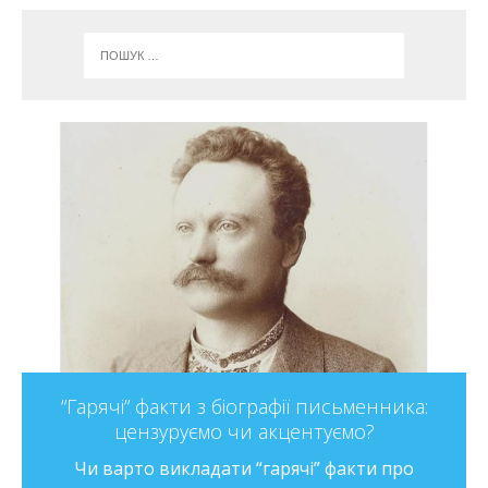
“Гарячі” факти з біографії письменника:
цензуруємо чи акцентуємо?
Чи варто викладати “гарячі” факти про