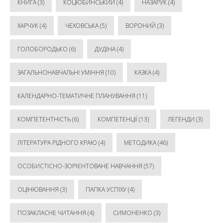
КНИГА
(3)
КОЦЮБИНСЬКИЙ
(4)
НАЗАРУК
(4)
ХАРЧУК
(4)
ЧЕХОВСЬКА
(5)
ВОРОНИЙ
(3)
ГОЛОБОРОДЬКО
(6)
ДУДІНА
(4)
ЗАГАЛЬНОНАВЧАЛЬНІ УМІННЯ
(10)
КАЗКА
(4)
КАЛЕНДАРНО-ТЕМАТИЧНЕ ПЛАНУВАННЯ
(11)
КОМПЕТЕНТНІСТЬ
(6)
КОМПЕТЕНЦІЇ
(13)
ЛЕГЕНДИ
(3)
ЛІТЕРАТУРА РІДНОГО КРАЮ
(4)
МЕТОДИКА
(46)
ОСОБИСТІСНО-ЗОРІЄНТОВАНЕ НАВЧАННЯ
(57)
ОЦІНЮВАННЯ
(3)
ПАПКА УСПІХУ
(4)
ПОЗАКЛАСНЕ ЧИТАННЯ
(4)
СИМОНЕНКО
(3)