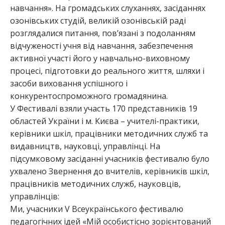
навчання». На громадських слуханнях, засіданнях
озонівських студій, великій озонівській раді
розглядалися питання, пов’язані з подоланням
відчуженості учня від навчання, забезпечення
активної участі його у навчально-виховному
процесі, підготовки до реального життя, шляхи і
засоби виховання успішного і
конкурентоспроможного громадянина.
У Фестивалі взяли участь 170 представників 19
областей України і м. Києва – учителі-практики,
керівники шкіл, працівники методичних служб та
видавництв, науковці, управлінці. На
підсумковому засіданні учасників фестивалю було
ухвалено Звернення до вчителів, керівників шкіл,
працівників методичних служб, науковців,
управлінців:
Ми, учасники V Всеукраїнського фестивалю
педагогічних ідей «Мій особистісно зорієнтований