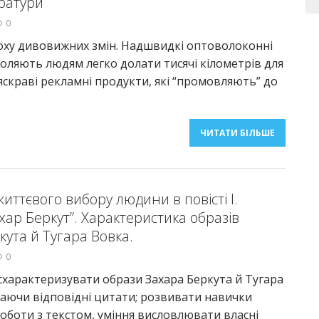
ератури
0
оху дивовижних змін. Надшвидкі оптоволоконні
оляють людям легко долати тисячі кілометрів для
 яскраві рекламні продукти, які “промовляють” до
ЧИТАТИ БІЛЬШЕ
иттєвого вибору людини в повісті І.
ар Беркут”. Характерис­тика образів
кута й Тугара Вовка.
0
 схарактеризувати образи Захара Беркута й Тугара
аючи відповідні цитати; розвивати навички
роботи з текстом, уміння висловлювати власні