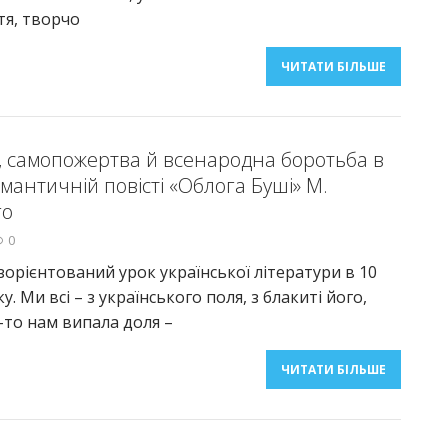
тя, творчо
ЧИТАТИ БІЛЬШЕ
, самопожертва й всенародна боротьба в
омантичній повісті «Облога Буші» М.
го
0
зорієнтований урок української літератури в 10
ку. Ми всі – з українського поля, з блакиті його,
-то нам випала доля –
ЧИТАТИ БІЛЬШЕ