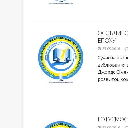
ОСОБЛИВОС
ЕПОХУ
25.09.2016
Сучасна шкіл
дублювання з
Джордс Сімен
розвиток ком
ГОТУЄМОС
25.09.2016