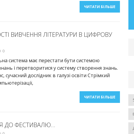
– 2019 рр.) Розділ І. Автореферат та
ЧИТАТИ БІЛЬШЕ
дисертація
ЧИТАТИ БІЛЬШЕ
ТІ ВИВЧЕННЯ ЛІТЕРАТУРИ В ЦИФРОВУ
0
ьна система має перестати бути системою
нань і перетворитися у систему створення знань.
с, сучасний дослідник в галузі освіти Стрімкий
пьютерізації,
ЧИТАТИ БІЛЬШЕ
Я ДО ФЕСТИВАЛЮ…
0