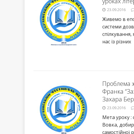
уроках літ
23.09.2016
Живемо в еп
системи дозв
спілкування,
нас із різних
Проблема ж
Франка “Зах
Захара Бер
23.09.2016
Мета уроку :
Вовка, добир
самостійної 