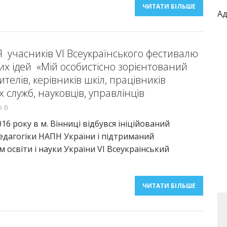
ЧИТАТИ БІЛЬШЕ
Ад
учасників VІ Всеукраїнського фестивалю
их ідей «Мій особистісно зорієнтований
ителів, керівників шкіл, працівників
 служб, науковців, управлінців
0
16 року в м. Вінниці відбувся ініційований
едагогіки НАПН України і підтриманий
 освіти і науки України VI Всеукраїнський
ЧИТАТИ БІЛЬШЕ