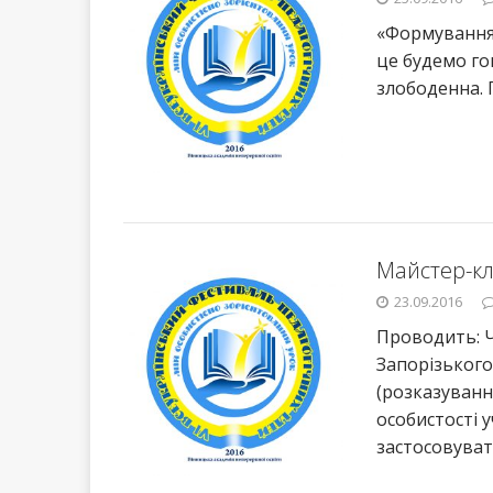
«Формування 
це будемо го
злободенна. 
Майстер-кл
23.09.2016
Проводить: 
Запорізького
(розказуванн
особистості у
застосовуват