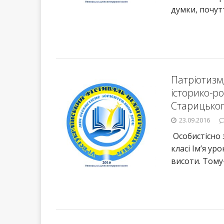
думки, почут
Патріотизм
історико-р
Старицько
23.09.2016
Особистісно 
класі Ім’я уро
висоти. Тому