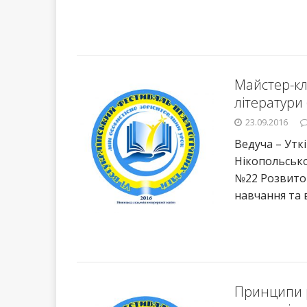
Майстер-кла
літератури
23.09.2016
Ведуча – Утк
Нікопольсько
№22 Розвиток
навчання та 
Принципи р