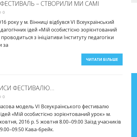
 ФЕСТИВАЛЬ – СТВОРИЛИ МИ САМІ
0
16 року у м. Вінниці відбувся VІ Всеукраїнський
дагогічних ідей «Мій особистісно зорієнтований
 проводиться з ініціативи Інституту педагогіки
и за
ЧИТАТИ БІЛЬШЕ
Бібліографічний покажчик
РИСИ ФЕСТИВАЛЮ…
праць Анатолія Фасолі
0
Бібліографічний покажчик праць
асова модель VI Всеукраїнського фестивалю
старшого наукового співробітника
 ідей «Мій особистісно зорієнтований урок» м.
лабораторії літературної освіти
жовтня, 2016 р. 5 жовтня 8.00–09.00 Заїзд учасників
Інституту педагогіки НАПН України
9.00–09.50 Кава-брейк.
Фасолі Анатолія Миколайовича (2000