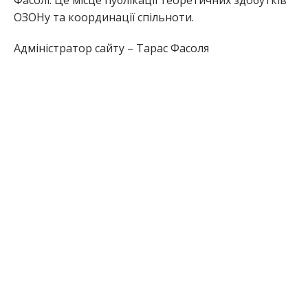
Фасолі. Це місце публікації теоретичних здобутків
ОЗОНу та координації спільноти.
Адміністратор сайту – Тарас Фасоля