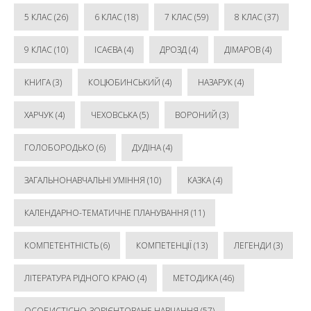
5 КЛАС
(26)
6 КЛАС
(18)
7 КЛАС
(59)
8 КЛАС
(37)
9 КЛАС
(10)
ІСАЄВА
(4)
ДРОЗД
(4)
ДІМАРОВ
(4)
КНИГА
(3)
КОЦЮБИНСЬКИЙ
(4)
НАЗАРУК
(4)
ХАРЧУК
(4)
ЧЕХОВСЬКА
(5)
ВОРОНИЙ
(3)
ГОЛОБОРОДЬКО
(6)
ДУДІНА
(4)
ЗАГАЛЬНОНАВЧАЛЬНІ УМІННЯ
(10)
КАЗКА
(4)
КАЛЕНДАРНО-ТЕМАТИЧНЕ ПЛАНУВАННЯ
(11)
КОМПЕТЕНТНІСТЬ
(6)
КОМПЕТЕНЦІЇ
(13)
ЛЕГЕНДИ
(3)
ЛІТЕРАТУРА РІДНОГО КРАЮ
(4)
МЕТОДИКА
(46)
ОСОБИСТІСНО-ЗОРІЄНТОВАНЕ НАВЧАННЯ
(57)