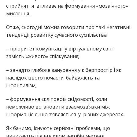
сприйняття впливає на формування «мозаїчного»
мислення.
Отже, сьогодні можна говорити про такі негативні
тенденції розвитку сучасного суспільства:
– пріоритет комунікації у віртуальному світі
замість «живого» спілкування;
– занадто глибоке занурення у кіберпростір і як
наслідок цього почасти байдужість та
інфантилізм;
– формування «кліпової» свідомості, коли
неможливо встановити взаємозв’язки між
інформацією, що з’являється у різних джерелах.
Як бачимо, існують серйозні проблеми, що
виникають під впливом засобів масової