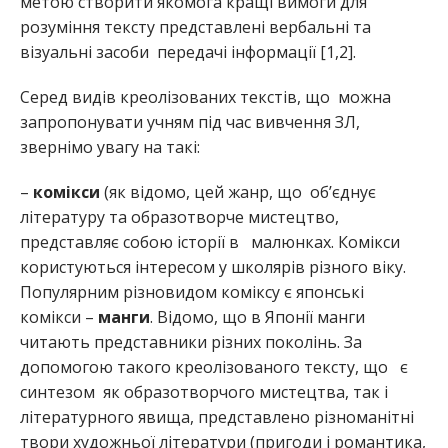
метою створити якомога кращі вимоги для
розуміння тексту представлені вербальні та
візуальні засоби передачі інформації [1,2].
Серед видів креолізованих текстів, що можна
запропонувати учням під час вивчення ЗЛ,
звернімо увагу на такі:
–
комікси
(як відомо, цей жанр, що об’єднує
літературу та образотворче мистецтво,
представляє собою історії в малюнках. Комікси
користуються інтересом у школярів різного віку.
Популярним різновидом коміксу є японські
комікси –
манги
. Відомо, що в Японії манги
читають представники різних поколінь. За
допомогою такого креолізованого тексту, що є
синтезом як образотворчого мистецтва, так і
літературного явища, представлено різноманітні
твори художньої літератури (пригоди і романтика,