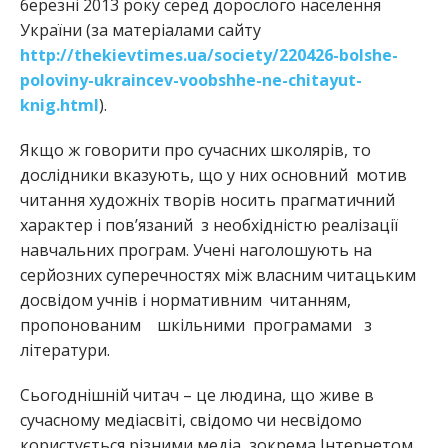
березні 2013 року серед дорослого населення
України (за матеріалами сайту
http://thekievtimes.ua/society/220426-bolshe-
poloviny-ukraincev-voobshhe-ne-chitayut-
knig.html
).
Якщо ж говорити про сучасних школярів, то
дослідники вказують, що у них основний мотив
читання художніх творів носить прагматичний
характер і пов’язаний з необхідністю реалізації
навчальних програм. Учені наголошують на
серйозних суперечностях між власним читацьким
досвідом учнів і нормативним читанням,
пропонованим шкільними програмами з
літератури.
Сьогоднішній читач – це людина, що живе в
сучасному медіасвіті, свідомо чи несвідомо
користується різними медіа, зокрема Інтернетом,