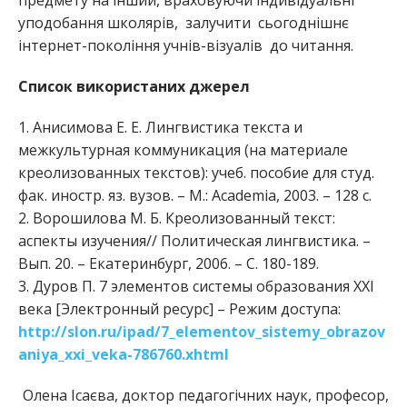
предмету на інший, враховуючи індивідуальні
уподобання школярів, залучити сьогоднішнє
інтернет-покоління учнів-візуалів до читання.
Список використаних джерел
1. Анисимова Е. Е. Лингвистика текста и
межкультурная коммуникация (на материале
креолизованных текстов): учеб. пособие для студ.
фак. иностр. яз. вузов. – М.: Academia, 2003. – 128 с.
2. Ворошилова М. Б. Креолизованный текст:
аспекты изучения// Политическая лингвистика. –
Вып. 20. – Екатеринбург, 2006. – С. 180-189.
3. Дуров П. 7 элементов системы образования ХХІ
века [Электронный ресурс] – Режим доступа:
http://slon.ru/ipad/7_elementov_sistemy_obrazov
aniya_xxi_veka-786760.xhtml
Олена Ісаєва, доктор педагогічних наук, професор,