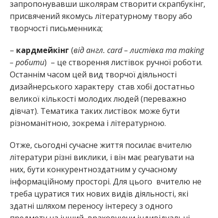
запропонувавши школярам створити скрапбукінг,
присвячений якомусь літературному твору або
творчості письменника;
–
кардмейкінг
(
від англ. card – листівка та making
– робити
) – це створення листівок ручної роботи.
Останнім часом цей вид творчої діяльності
дизайнерського характеру став хобі достатньо
великої кількості молодих людей (переважно
дівчат). Тематика таких листівок може бути
різноманітною, зокрема і літературною.
Отже, сьогодні сучасне життя посилає вчителю
літератури різні виклики, і він має реагувати на
них, бути конкурентноздатним у сучасному
інформаційному просторі. Для цього вчителю не
треба цуратися тих нових видів діяльності, які
здатні шляхом переносу інтересу з одного