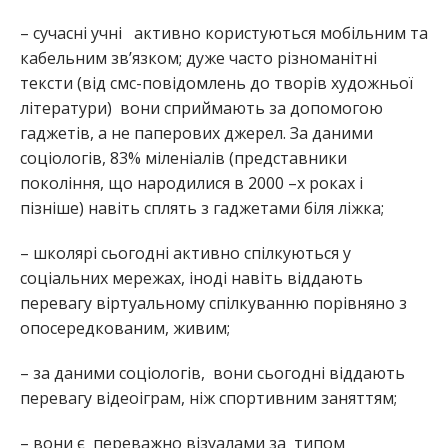
– сучасні учні активно користуються мобільним та
кабельним зв’язком; дуже часто різноманітні
тексти (від смс-повідомлень до творів художньої
літератури) вони сприймають за допомогою
гаджетів, а не паперових джерел. За даними
соціологів, 83% міленіалів (представники
покоління, що народилися в 2000 –х роках і
пізніше) навіть сплять з гаджетами біля ліжка;
– школярі сьогодні активно спілкуються у
соціальних мережах, іноді навіть віддають
перевагу віртуальному спілкуванню порівняно з
опосередкованим, живим;
– за даними соціологів, вони сьогодні віддають
перевагу відеоіграм, ніж спортивним заняттям;
– вони є переважно візуалами за типом