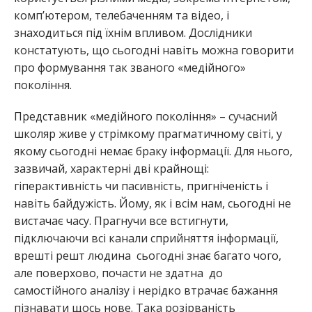
комп’ютером, телебаченням та відео, і
знаходиться під їхнім впливом. Дослідники
констатують, що сьогодні навіть можна говорити
про формування так званого «медійного»
покоління.
Представник «медійного покоління» – сучасний
школяр живе у стрімкому прагматичному світі, у
якому сьогодні немає браку інформації. Для нього,
зазвичай, характерні дві крайнощі:
гіперактивність чи пасивність, пригніченість і
навіть байдужість. Йому, як і всім нам, сьогодні не
вистачає часу. Прагнучи все встигнути,
підключаючи всі канали сприйняття інформації,
врешті решт людина сьогодні знає багато чого,
але поверхово, почасти не здатна до
самостійного аналізу і нерідко втрачає бажання
пізнавати щось нове. Така розірваність