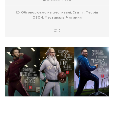
Обговорюємо на фестивалі
,
Статті
,
Теорія
ОЗОН
,
Фестиваль
,
Читання
0