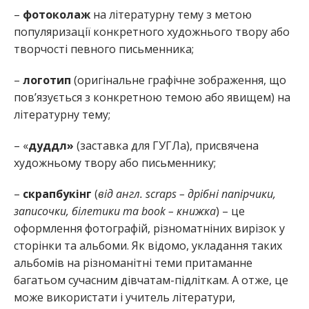
–
фотоколаж
на літературну тему з метою
популяризації конкретного художнього твору або
творчості певного письменника;
–
логотип
(оригінальне графічне зображення, що
пов’язується з конкретною темою або явищем) на
літературну тему;
– «
дуддл»
(заставка для ГУГЛа), присвячена
художньому твору або письменнику;
–
скрапбукінг
(
від англ. scraps – дрібні папірчики,
записочки, білетики та book – книжка
) – це
оформлення фотографій, різноматніних вирізок у
сторінки та альбоми. Як відомо, укладання таких
альбомів на різноманітні теми притаманне
багатьом сучасним дівчатам-підліткам. А отже, це
може використати і учитель літератури,