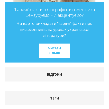
“Гарячі” факти з біографії письменника:
цензуруємо чи акцентуємо?
Чи варто викладати “гарячі” факти про
письменників на уроках української
літератури?
ЧИТАТИ
БІЛЬШЕ
ВІДГУКИ
ТЕГИ