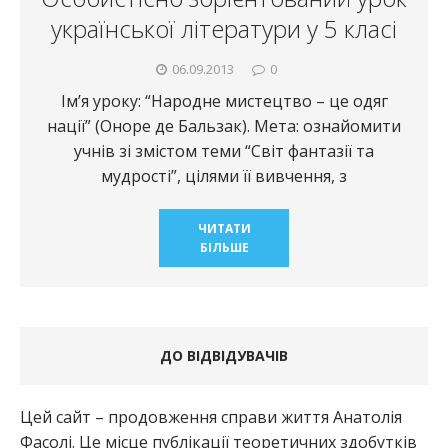
української літератури у 5 класі
06.09.2013
0
Ім’я уроку: “Народне мистецтво – це одяг
нації” (Оноре де Бальзак). Мета: ознайомити
учнів зі змістом теми “Світ фантазії та
мудрості”, цілями її вивчення, з
ЧИТАТИ
БІЛЬШЕ
ДО ВІДВІДУВАЧІВ
Цей сайт – продовження справи життя Анатолія
Фасолі. Це місце публікації теоретичних здобутків