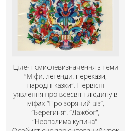
Ціле- і смислевизначення з теми
“Міфи, легенди, перекази,
народні казки”. Первісні
уявлення про всесвіт і людину в
міфах “Про зоряний віз”,
“Берегиня”, “Дажбог”,
“Неопалима купина”.
Особистісно зорієнтований урок