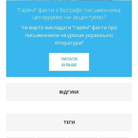
“Гарячі” факти з біографії письменника:
цензуруємо чи акцентуємо?
Чи варто викладати “гарячі” факти про
письменників на уроках української
літератури?
ЧИТАТИ
БІЛЬШЕ
ВІДГУКИ
ТЕГИ