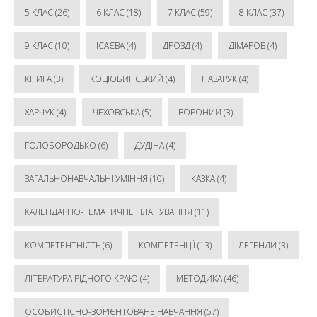
5 КЛАС
(26)
6 КЛАС
(18)
7 КЛАС
(59)
8 КЛАС
(37)
9 КЛАС
(10)
ІСАЄВА
(4)
ДРОЗД
(4)
ДІМАРОВ
(4)
КНИГА
(3)
КОЦЮБИНСЬКИЙ
(4)
НАЗАРУК
(4)
ХАРЧУК
(4)
ЧЕХОВСЬКА
(5)
ВОРОНИЙ
(3)
ГОЛОБОРОДЬКО
(6)
ДУДІНА
(4)
ЗАГАЛЬНОНАВЧАЛЬНІ УМІННЯ
(10)
КАЗКА
(4)
КАЛЕНДАРНО-ТЕМАТИЧНЕ ПЛАНУВАННЯ
(11)
КОМПЕТЕНТНІСТЬ
(6)
КОМПЕТЕНЦІЇ
(13)
ЛЕГЕНДИ
(3)
ЛІТЕРАТУРА РІДНОГО КРАЮ
(4)
МЕТОДИКА
(46)
ОСОБИСТІСНО-ЗОРІЄНТОВАНЕ НАВЧАННЯ
(57)