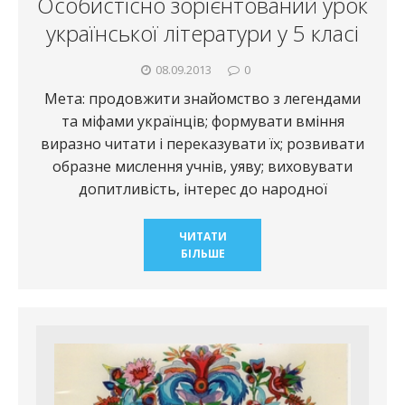
Особистісно зорієнтований урок
української літератури у 5 класі
08.09.2013
0
Мета: продовжити знайомство з легендами
та міфами українців; формувати вміння
виразно читати і переказувати їх; розвивати
образне мислення учнів, уяву; виховувати
допитливість, інтерес до народної
ЧИТАТИ
БІЛЬШЕ