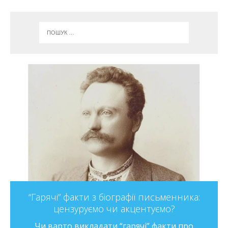
“Гарячі” факти з біографії письменника:
цензуруємо чи акцентуємо?
Чи варто викладати “гарячі” факти про