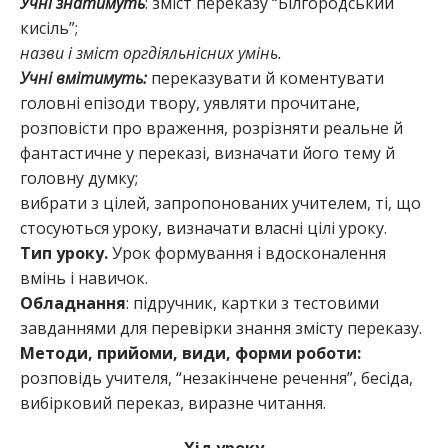
Учні знатимуть
: зміст переказу “Білгородський
кисіль”;
назви і зміст оргдіяльнісних умінь.
Учні вмітимуть:
переказувати й коментувати
головні епізоди твору, уявляти прочитане,
розповісти про враження, розрізняти реальне й
фантастичне у переказі, визначати його тему й
головну думку;
вибрати з цілей, запропонованих учителем, ті, що
стосуються уроку, визначати власні цілі уроку.
Тип уроку.
Урок формування і вдосконалення
вмінь і навичок.
Обладнання
: підручник, картки з тестовими
завданнями для перевірки знання змісту переказу.
Методи, прийоми, види, форми роботи:
розповідь учителя, “незакінчене речення”, бесіда,
вибірковий переказ, виразне читання.