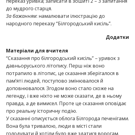
переказ уривка; записати в зошиті 2 – 3 запитання
до мудрого старця.
За бажанням
: намалювати ілюстрацію до
народного переказу “Білгородський кисіль”.
Додатки
Матеріали для вчителя
“Сказання про білгородський кисіль” – уривок з
давньоруського літопису. Перш ніж воно
потрапило в літопис, це сказання зберігалося в
пам’яті людей, поступово змінювалося й
доповнювалося. Згодом воно стало схоже на
легенду, і вже ніхто не може сказати, де в ньому
правда, а де вимисел. Проте це сказання оповідає
про реальну історичну подію.
У сказанні описується облога Білгорода печенігами.
Вона була тривалою, люди в місті стали
голодувати й хотіли було вже здатися ворогам.