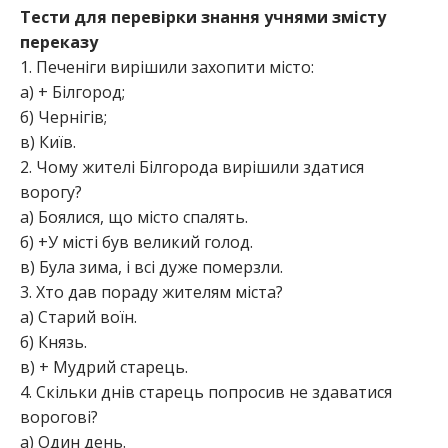
Тести для перевірки знання учнями змісту
переказу
1. Печеніги вирішили захопити місто:
а) + Білгород;
б) Чернігів;
в) Київ.
2. Чому жителі Білгорода вирішили здатися
ворогу?
а) Боялися, що місто спалять.
б) +У місті був великий голод.
в) Була зима, і всі дуже померзли.
3. Хто дав пораду жителям міста?
а) Старий воїн.
б) Князь.
в) + Мудрий старець.
4. Скільки днів старець попросив не здаватися
ворогові?
а) Один день.