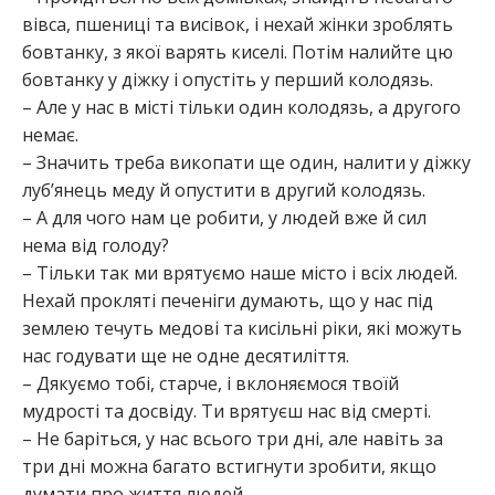
вівса, пшениці та висівок, і нехай жінки зроблять
бовтанку, з якої варять киселі. Потім налийте цю
бовтанку у діжку і опустіть у перший колодязь.
– Але у нас в місті тільки один колодязь, а другого
немає.
– Значить треба викопати ще один, налити у діжку
луб’янець меду й опустити в другий колодязь.
– А для чого нам це робити, у людей вже й сил
нема від голоду?
– Тільки так ми врятуємо наше місто і всіх людей.
Нехай прокляті печеніги думають, що у нас під
землею течуть медові та кисільні ріки, які можуть
нас годувати ще не одне десятиліття.
– Дякуємо тобі, старче, і вклоняємося твоїй
мудрості та досвіду. Ти врятуєш нас від смерті.
– Не баріться, у нас всього три дні, але навіть за
три дні можна багато встигнути зробити, якщо
думати про життя людей.