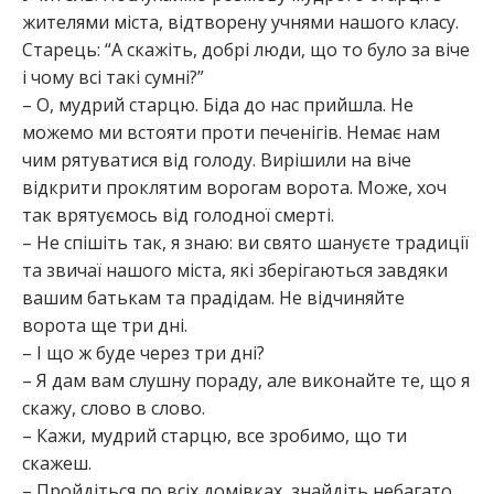
жителями міста, відтворену учнями нашого класу.
Старець: “А скажіть, добрі люди, що то було за віче
і чому всі такі сумні?”
– О, мудрий старцю. Біда до нас прийшла. Не
можемо ми встояти проти печенігів. Немає нам
чим рятуватися від голоду. Вирішили на віче
відкрити проклятим ворогам ворота. Може, хоч
так врятуємось від голодної смерті.
– Не спішіть так, я знаю: ви свято шануєте традиції
та звичаї нашого міста, які зберігаються завдяки
вашим батькам та прадідам. Не відчиняйте
ворота ще три дні.
– І що ж буде через три дні?
– Я дам вам слушну пораду, але виконайте те, що я
скажу, слово в слово.
– Кажи, мудрий старцю, все зробимо, що ти
скажеш.
– Пройдіться по всіх домівках, знайдіть небагато