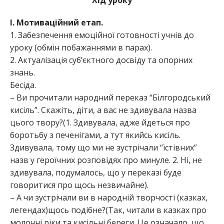
Хід уроку
І. Мотиваційний етап.
1. Забезпечення емоційної готовності учнів до
уроку (обмін побажаннями в парах).
2. Актуалізація суб’єктного досвіду та опорних
знань.
Бесіда.
– Ви прочитали народний переказ “Білгородський
кисіль”. Скажіть, діти, а вас не здивувала назва
цього твору?(1. Здивувала, адже йдеться про
боротьбу з печенігами, а тут якийсь кисіль.
Здивувала, тому що ми не зустрічали “їстівних”
назв у героїчних розповідях про минуле. 2. Ні, не
здивувала, подумалось, що у переказі буде
говоритися про щось незвичайне).
– А чи зустрічали ви в народній творчості (казках,
легендах)щось подібне?(Так, читали в казках про
молочні ріки та кисільні береги. Це означало, що