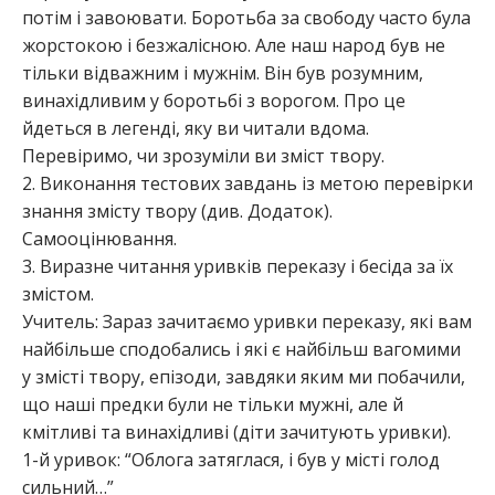
потім і завоювати. Боротьба за свободу часто була
жорстокою і безжалісною. Але наш народ був не
тільки відважним і мужнім. Він був розумним,
винахідливим у боротьбі з ворогом. Про це
йдеться в легенді, яку ви читали вдома.
Перевіримо, чи зрозуміли ви зміст твору.
2. Виконання тестових завдань із метою перевірки
знання змісту твору (див. Додаток).
Самооцінювання.
3. Виразне читання уривків переказу і бесіда за їх
змістом.
Учитель: Зараз зачитаємо уривки переказу, які вам
найбільше сподобались і які є найбільш вагомими
у змісті твору, епізоди, завдяки яким ми побачили,
що наші предки були не тільки мужні, але й
кмітливі та винахідливі (діти зачитують уривки).
1-й уривок: “Облога затяглася, і був у місті голод
сильний…”