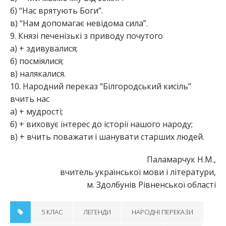
б) “Нас врятують Боги”.
в) “Нам допомагає невідома сила”.
9. Князі печенізькі з приводу почутого
а) + здивувалися;
б) посміялися;
в) налякалися.
10. Народний переказ “Білгородський кисіль”
вчить нас
а) + мудрості;
б) + виховує інтерес до історії нашого народу;
в) + вчить поважати і шанувати старших людей.
Паламарчук Н.М.,
вчитель української мови і літератури,
м. Здолбунів Рівненської області
5 КЛАС
ЛЕГЕНДИ
НАРОДНІ ПЕРЕКАЗИ