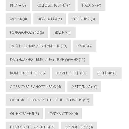
КНИГА
(3)
КОЦЮБИНСЬКИЙ
(4)
НАЗАРУК
(4)
ХАРЧУК
(4)
ЧЕХОВСЬКА
(5)
ВОРОНИЙ
(3)
ГОЛОБОРОДЬКО
(6)
ДУДІНА
(4)
ЗАГАЛЬНОНАВЧАЛЬНІ УМІННЯ
(10)
КАЗКА
(4)
КАЛЕНДАРНО-ТЕМАТИЧНЕ ПЛАНУВАННЯ
(11)
КОМПЕТЕНТНІСТЬ
(6)
КОМПЕТЕНЦІЇ
(13)
ЛЕГЕНДИ
(3)
ЛІТЕРАТУРА РІДНОГО КРАЮ
(4)
МЕТОДИКА
(46)
ОСОБИСТІСНО-ЗОРІЄНТОВАНЕ НАВЧАННЯ
(57)
ОЦІНЮВАННЯ
(3)
ПАПКА УСПІХУ
(4)
ПОЗАКЛАСНЕ ЧИТАННЯ
(4)
СИМОНЕНКО
(3)