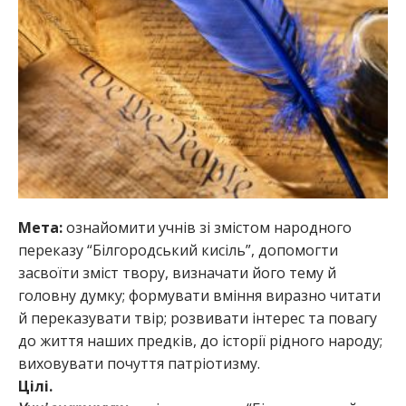
Мета:
ознайомити учнів зі змістом народного
переказу “Білгородський кисіль”, допомогти
засвоїти зміст твору, визначати його тему й
головну думку; формувати вміння виразно читати
й переказувати твір; розвивати інтерес та повагу
до життя наших предків, до історії рідного народу;
виховувати почуття патріотизму.
Цілі.