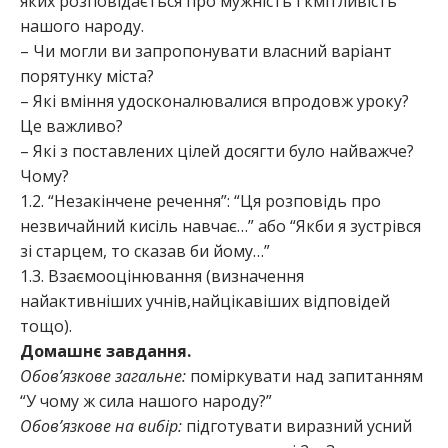
яких розповідається про мужність і кмітливість
нашого народу.
– Чи могли ви запропонувати власний варіант
порятунку міста?
– Які вміння удосконалювалися впродовж уроку?
Це важливо?
– Які з поставлених цілей досягти було найважче?
Чому?
1.2. “Незакінчене речення”: “Ця розповідь про
незвичайний кисіль навчає…” або “Якби я зустрівся
зі старцем, то сказав би йому…”
1.3. Взаємооцінювання (визначення
найактивніших учнів,найцікавіших відповідей
тощо).
Домашнє завдання.
Обов’язкове загальне:
поміркувати над запитанням
“У чому ж сила нашого народу?”
Обов’язкове на вибір:
підготувати виразний усний