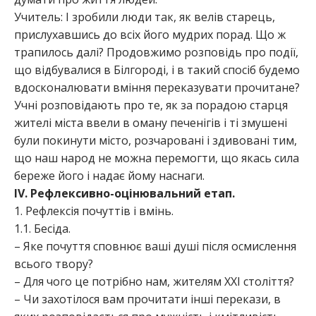
Учитель: І зробили люди так, як велів старець,
прислухавшись до всіх його мудрих порад. Що ж
трапилось далі? Продовжимо розповідь про події,
що відбувалися в Білгороді, і в такий спосіб будемо
вдосконалювати вміння переказувати прочитане?
Учні розповідають про те, як за порадою старця
жителі міста ввели в оману печенігів і ті змушені
були покинути місто, розчаровані і здивовані тим,
що наш народ не можна перемогти, що якась сила
береже його і надає йому наснаги.
ІV. Рефлексивно-оцінювальний етап.
1. Рефлексія почуттів і вмінь.
1.1. Бесіда.
– Яке почуття сповнює ваші душі після осмислення
всього твору?
– Для чого це потрібно нам, жителям ХХІ століття?
– Чи захотілося вам прочитати інші перекази, в