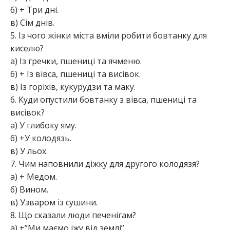
б) + Три дні.
в) Сім днів.
5. Із чого жінки міста вміли робити бовтанку для
киселю?
а) Із гречки, пшениці та ячменю.
б) + Із вівса, пшениці та висівок.
в) Із горіхів, кукурудзи та маку.
6. Куди опустили бовтанку з вівса, пшениці та
висівок?
а) У глибоку яму.
б) +У колодязь.
в) У льох.
7. Чим наповнили діжку для другого колодязя?
а) + Медом.
б) Вином.
в) Узваром із сушини.
8. Що сказали люди печенігам?
а) +”Ми маємо їжу від землі”.