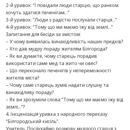
2-й уривок: “І повідали люди старцю, що ранком
хочуть здатися печенігам…”
3-й уривок: “Люди з радістю послухали старця…”
4-й уривок: “Тому що ми маємо їжу від землі…”
Запитання для бесіди за змістом:
– У чому виявилась винахідливість наших предків?
– Хто дав мудру пораду жителям Білгорода?
– Як ви думаєте, чому старець порадив
використати саме мед та жито чи овес?
– Що переконало печенігів у непереможності
жителів міста?
– Чому саме старець зумів надати слушну та
винахідливу пораду?
– Як ви зрозуміли слова “Тому що ми маємо їжу від
землі…”?
4. Інсценізація уривка з народного переказу
“Білгородський кисіль”.
Учитель: Послухаймо розмову мудрого старця з