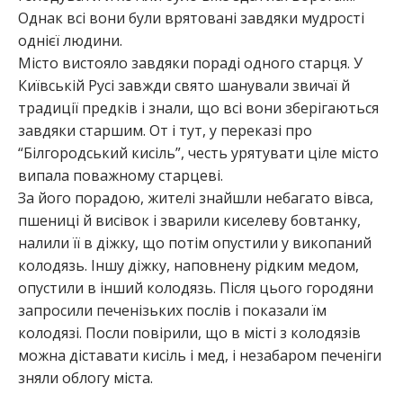
Однак всі вони були врятовані завдяки мудрості
однієї людини.
Місто вистояло завдяки пораді одного старця. У
Київській Русі завжди свято шанували звичаї й
традиції предків і знали, що всі вони зберігаються
завдяки старшим. От і тут, у переказі про
“Білгородський кисіль”, честь урятувати ціле місто
випала поважному старцеві.
За його порадою, жителі знайшли небагато вівса,
пшениці й висівок і зварили киселеву бовтанку,
налили її в діжку, що потім опустили у викопаний
колодязь. Іншу діжку, наповнену рідким медом,
опустили в інший колодязь. Після цього городяни
запросили печенізьких послів і показали їм
колодязі. Посли повірили, що в місті з колодязів
можна діставати кисіль і мед, і незабаром печеніги
зняли облогу міста.