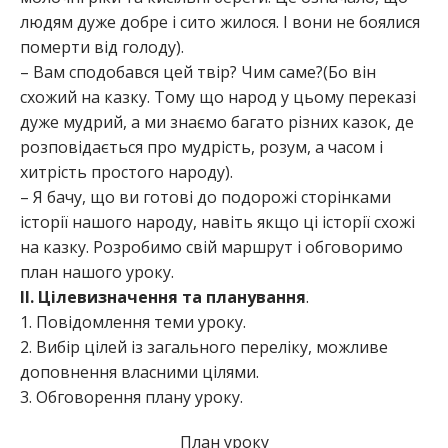
людям дуже добре і сито жилося. І вони не боялися
померти від голоду).
– Вам сподобався цей твір? Чим саме?(Бо він
схожий на казку. Тому що народ у цьому переказі
дуже мудрий, а ми знаємо багато різних казок, де
розповідається про мудрість, розум, а часом і
хитрість простого народу).
– Я бачу, що ви готові до подорожі сторінками
історії нашого народу, навіть якщо ці історії схожі
на казку. Розробимо свій маршрут і обговоримо
план нашого уроку.
ІІ. Цілевизначення та планування
.
1. Повідомлення теми уроку.
2. Вибір цілей із загального переліку, можливе
доповнення власними цілями.
3. Обговорення плану уроку.
План уроку