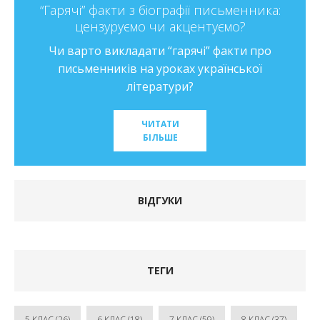
“Гарячі” факти з біографії письменника:
цензуруємо чи акцентуємо?
Чи варто викладати “гарячі” факти про
письменників на уроках української
літератури?
ЧИТАТИ
БІЛЬШЕ
ВІДГУКИ
ТЕГИ
5 КЛАС
(26)
6 КЛАС
(18)
7 КЛАС
(59)
8 КЛАС
(37)