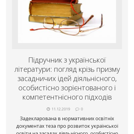
Підручник з української
літератури: погляд крізь призму
засадничих ідей діяльнісного,
особистісно зорієнтованого і
компетентнісного підходів
11.12.2019
0
Задекларована в нормативних освітніх
документах теза про розвиток української
освіти на засадах діяльнісного, особистісно