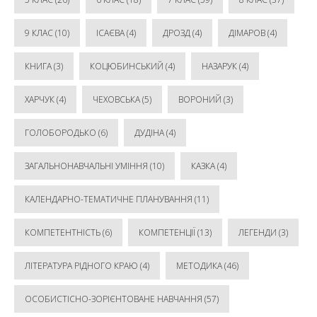
9 КЛАС
(10)
ІСАЄВА
(4)
ДРОЗД
(4)
ДІМАРОВ
(4)
КНИГА
(3)
КОЦЮБИНСЬКИЙ
(4)
НАЗАРУК
(4)
ХАРЧУК
(4)
ЧЕХОВСЬКА
(5)
ВОРОНИЙ
(3)
ГОЛОБОРОДЬКО
(6)
ДУДІНА
(4)
ЗАГАЛЬНОНАВЧАЛЬНІ УМІННЯ
(10)
КАЗКА
(4)
КАЛЕНДАРНО-ТЕМАТИЧНЕ ПЛАНУВАННЯ
(11)
КОМПЕТЕНТНІСТЬ
(6)
КОМПЕТЕНЦІЇ
(13)
ЛЕГЕНДИ
(3)
ЛІТЕРАТУРА РІДНОГО КРАЮ
(4)
МЕТОДИКА
(46)
ОСОБИСТІСНО-ЗОРІЄНТОВАНЕ НАВЧАННЯ
(57)