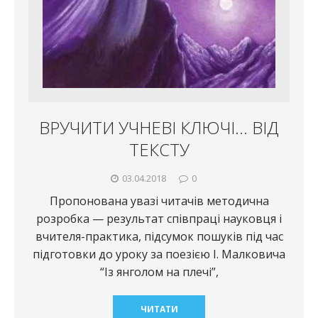
ВРУЧИТИ УЧНЕВІ КЛЮЧІ… ВІД
ТЕКСТУ
03.04.2018
0
Пропонована увазі читачів методична
розробка — результат співпраці науковця і
вчителя-практика, підсумок пошуків під час
підготовки до уроку за поезією І. Малковича
“Із янголом на плечі”,
ЧИТАТИ