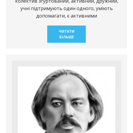
колектив згуртований, активний, дружний,
учнi пiдтримують один одного, умiють
допомагати, є активними
ЧИТАТИ
БІЛЬШЕ