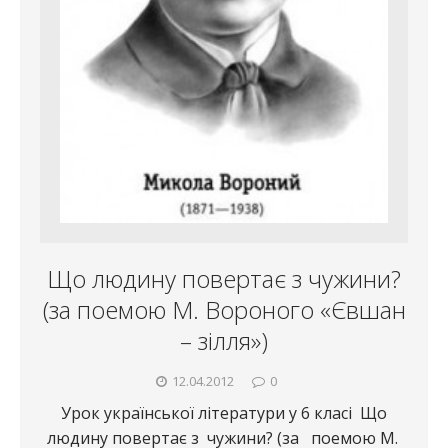
Що людину повертає з чужини?
(за поемою М. Вороного «Євшан
– зілля»)
12.04.2012
0
Урок української літератури у 6 класі Що
людину повертає з чужини? (за поемою М.