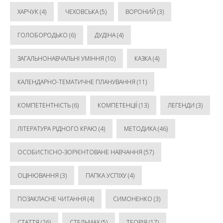
ХАРЧУК
(4)
ЧЕХОВСЬКА
(5)
ВОРОНИЙ
(3)
ГОЛОБОРОДЬКО
(6)
ДУДІНА
(4)
ЗАГАЛЬНОНАВЧАЛЬНІ УМІННЯ
(10)
КАЗКА
(4)
КАЛЕНДАРНО-ТЕМАТИЧНЕ ПЛАНУВАННЯ
(11)
КОМПЕТЕНТНІСТЬ
(6)
КОМПЕТЕНЦІЇ
(13)
ЛЕГЕНДИ
(3)
ЛІТЕРАТУРА РІДНОГО КРАЮ
(4)
МЕТОДИКА
(46)
ОСОБИСТІСНО-ЗОРІЄНТОВАНЕ НАВЧАННЯ
(57)
ОЦІНЮВАННЯ
(3)
ПАПКА УСПІХУ
(4)
ПОЗАКЛАСНЕ ЧИТАННЯ
(4)
СИМОНЕНКО
(3)
СТАТТЯ
(26)
СТЕЛЬМАХ
(5)
ТЕОРІЯ
(17)