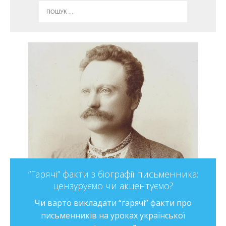
“Гарячі” факти з біографії письменника:
цензуруємо чи акцентуємо?
Чи варто викладати “гарячі” факти про
письменників на уроках української