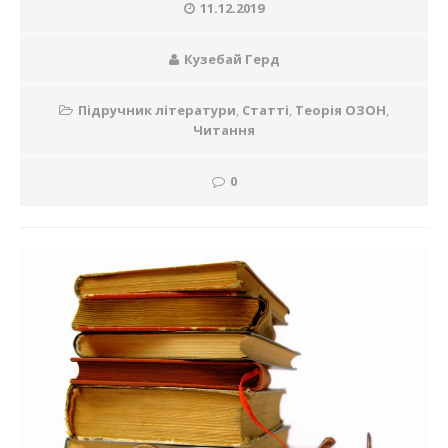
11.12.2019
Кузебай Герд
Підручник літератури
,
Статті
,
Теорія ОЗОН
,
Читання
0