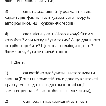
люблю/не люблю читати?)
3) світ: навколишній (у розмаїтті явищ,
характерів, фактів) і світ художнього твору (в
авторській оцінці і судженнях героїв);
4) своє місце у світі (Чого я хочу? Яким я
хочу бути? А чи можу я бути таким? А що для цього
потрібно зробити? Що я знаю і вмію, а що – ні?
Яким я хочу бути читачем? тощо).
Діяти:
1) самостійно здобувати і застосовувати
знання (Поняття «самостійно» в даному контексті
трактуємо як здатність до самоорганізації і
самотворення себе як особистості і як читача);
2) оцінювати навколишній світ і світ