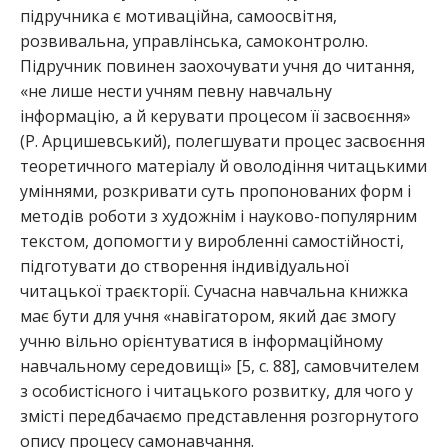
підручника є мотиваційна, самоосвітня,
розвивальна, управлінська, самоконтролю.
Підручник повинен заохочувати учня до читання,
«не лише нести учням певну навчальну
інформацію, а й керувати процесом її засвоєння»
(Р. Арцишевський), полегшувати процес засвоєння
теоретичного матеріалу й оволодіння читацькими
уміннями, розкривати суть пропонованих форм і
методів роботи з художнім і науково-популярним
текстом, допомогти у виробленні самостійності,
підготувати до створення індивідуальної
читацької траєкторії. Сучасна навчальна книжка
має бути для учня «навігатором, який дає змогу
учню вільно орієнтуватися в інформаційному
навчальному середовищі» [5, с. 88], самовчителем
з особистісного і читацького розвитку, для чого у
змісті передбачаємо представлення розгорнутого
опису процесу самонавчання.