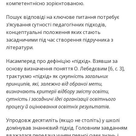
компетентнісно зорієнтованою.
Пошук відповіді на ключове питання потребує
з’ясування сутності педагогічних підходів,
концептуальні положення яких стають
засадничими під час створення підручника з
літератури.
Насамперед про дефініцію «підхід». Взявши за
основу визначення поняття О. Лебедєвим [6, с. 3],
трактуємо «підхід» як
сукупність загальних
принципів, які, залежно від обраної мети,
визначають критерії відбору змісту освіти,
сутність і засадничі ідеї організації освітнього
процесу й оцінювання освітніх результатів.
Упродовж десятиліть (якщо не століть) у школі
домінував знаннєвий підхід. Головним завданням
вважалася передача учням певної суми знань і