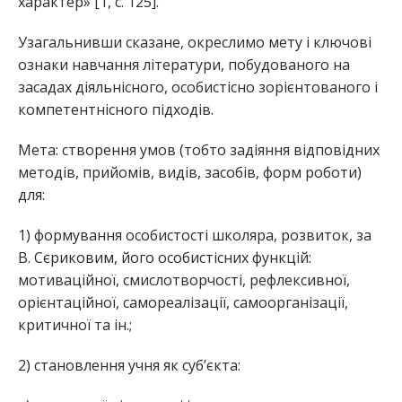
характер» [1, с. 125].
Узагальнивши сказане, окреслимо мету і ключові
ознаки навчання літератури, побудованого на
засадах діяльнісного, особистісно зорієнтованого і
компетентнісного підходів.
Мета: створення умов (тобто задіяння відповідних
методів, прийомів, видів, засобів, форм роботи)
для:
1) формування особистості школяра, розвиток, за
В. Сєриковим, його особистісних функцій:
мотиваційної, смислотворчості, рефлексивної,
орієнтаційної, самореалізації, самоорганізації,
критичної та ін.;
2) становлення учня як суб’єкта: