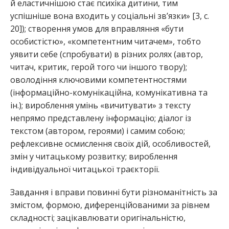
й еластичнішою стає психіка дитини, тим
успішніше вона входить у соціальні зв’язки» [3, с.
20]); створення умов для вправляння «бути
особистістю», «компетентним читачем», тобто
уявити себе (спробувати) в різних ролях (автор,
читач, критик, герой того чи іншого твору);
оволодіння ключовими компетентностями
(інформаційно-комунікаційна, комунікативна та
ін.); вироблення умінь «вичитувати» з тексту
непрямо представлену інформацію; діалог із
текстом (автором, героями) і самим собою;
рефлексивне осмислення своїх дій, особливостей,
змін у читацькому розвитку; вироблення
індивідуальної читацької траєкторії.
Завдання і вправи повинні бути різноманітність за
змістом, формою, диференційованими за рівнем
складності; зацікавлювати оригінальністю,