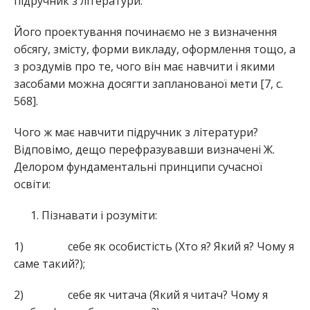
підручник з літератури.
Його проектування починаємо не з визначення
обсягу, змісту, форми викладу, оформлення тощо, а
з роздумів про те, чого він має навчити і якими
засобами можна досягти запланованої мети [7, с.
568].
Чого ж має навчити підручник з літератури?
Відповімо, дещо перефразувавши визначені Ж.
Делором фундаментальні принципи сучасної
освіти:
Пізнавати і розуміти:
1) себе як особистість (Хто я? Який я? Чому я
саме такий?);
2) себе як читача (Який я читач? Чому я