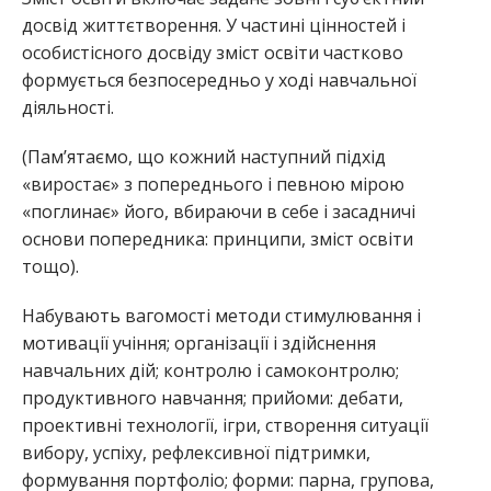
досвід життєтворення. У частині цінностей і
особистісного досвіду зміст освіти частково
формується безпосередньо у ході навчальної
діяльності.
(Пам’ятаємо, що кожний наступний підхід
«виростає» з попереднього і певною мірою
«поглинає» його, вбираючи в себе і засадничі
основи попередника: принципи, зміст освіти
тощо).
Набувають вагомості методи стимулювання і
мотивації учіння; організації і здійснення
навчальних дій; контролю і самоконтролю;
продуктивного навчання; прийоми: дебати,
проективні технології, ігри, створення ситуації
вибору, успіху, рефлексивної підтримки,
формування портфоліо; форми: парна, групова,