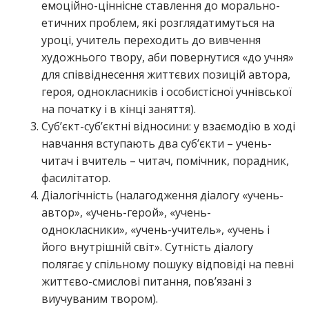
емоційно-ціннісне ставлення до морально-
етичних проблем, які розглядатимуться на
уроці, учитель переходить до вивчення
художнього твору, аби повернутися «до учня»
для співвіднесення життєвих позицій автора,
героя, однокласників і особистісної учнівської
на початку і в кінці заняття).
Суб’єкт-суб’єктні відносини: у взаємодію в ході
навчання вступають два суб’єкти – учень-
читач і вчитель – читач, помічник, порадник,
фасилітатор.
Діалогічність (налагодження діалогу «учень-
автор», «учень-герой», «учень-
однокласники», «учень-учитель», «учень і
його внутрішній світ». Сутність діалогу
полягає у спільному пошуку відповіді на певні
життєво-смислові питання, пов’язані з
виучуваним твором).