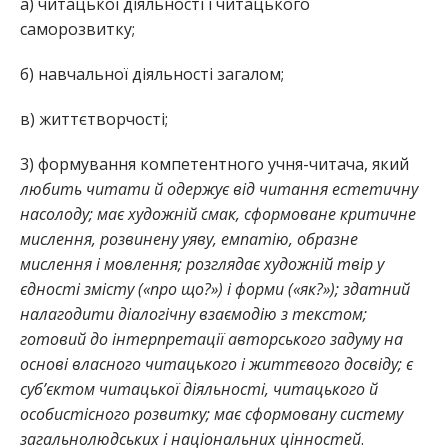
а) читацької діяльності і читацького
саморозвитку;
б) навчальної діяльності загалом;
в) життєтворчості;
3) формування компетентного учня-читача, який
любить читати й одержує від читання естетичну
насолоду; має художній смак, сформоване критичне
мислення, розвинену уяву, емпатію, образне
мислення і мовлення; розглядає художній твір у
єдності змісту («про що?») і форми («як?»); здатний
налагодити діалогічну взаємодію з текстом;
готовий до інтерпретації авторського задуму на
основі власного читацького і життєвого досвіду; є
суб’єктом читацької діяльності, читацького й
особистісного розвитку; має сформовану систему
загальнолюдських і національних цінностей
.