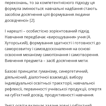
переконань, то за компетентнісного підходу ця
формула змінюється: навчальні надбання стають
засобом досягнення цілі формування людини
досвідченої» [2].
І нарешті – особистісно зорієнтований підхід.
Навчання передбачає «вирощування» учня (А.
Хуторський), формування здатності і готовності до
саморозвитку і самовдосконалення на основі
освоєння механізму самопізнання і самотворення.
Вивчення предмета – засіб досягнення мети.
Базові принципи: гуманізму, синергетичний,
діяльнісний, діалогічної взаємодії, вибору
індивідуальної освітньої траєкторії, навчальної
рефлексії, первинності учнівської продукції, опертя
на суб’єктний досвід, продуктивності навчання.
Зміст освіти включає задане зовні і суб’єктний