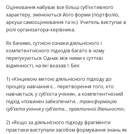
Оцінювання набуває все більш суб’єктивного
характеру, змінюються його форми (портфоліо,
аркуші самооцінювання та ін.). Учитель виступає в
ролі організатора-керівника.
Як бачимо, сутнісні ознаки діяльнісного і
компетентнісного підходів багато в чому
перегукуються. Однак між ними є суттєві
відмінності, на які вказав І. Бех:
1) «Кінцевою метою діяльнісного підходу до
процесу навчання є… перетворення того, хто
навчається, у суб’єкта учіння», а компетентнісний
підхід «повинен забезпечити…
трансформацію
суб’єкта учіння у суб’єкта…
практичної діяльності
»;
2) «Якщо за діяльнісного підходу фрагменти
практики виступали засобом формування знань як