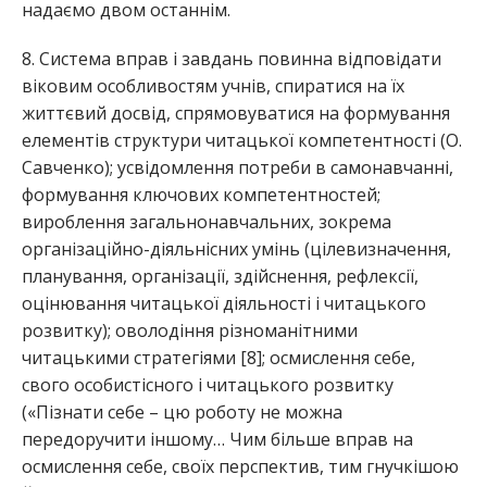
надаємо двом останнім.
8. Система вправ і завдань повинна відповідати
віковим особливостям учнів, спиратися на їх
життєвий досвід, спрямовуватися на формування
елементів структури читацької компетентності (О.
Савченко); усвідомлення потреби в самонавчанні,
формування ключових компетентностей;
вироблення загальнонавчальних, зокрема
організаційно-діяльнісних умінь (цілевизначення,
планування, організації, здійснення, рефлексії,
оцінювання читацької діяльності і читацького
розвитку); оволодіння різноманітними
читацькими стратегіями [8]; осмислення себе,
свого особистісного і читацького розвитку
(«Пізнати себе – цю роботу не можна
передоручити іншому… Чим більше вправ на
осмислення себе, своїх перспектив, тим гнучкішою