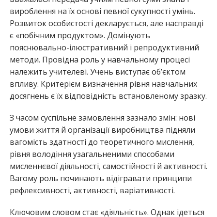
вироблення на їх основі певної сукупності умінь.
Розвиток особистості декларується, але насправді
є «побічним продуктом». Домінують
пояснювально-ілюстративний і репродуктивний
методи. Провідна роль у навчальному процесі
належить учителеві. Учень виступає об’єктом
впливу. Критерієм визначення рівня навчальних
досягнень є їх відповідність встановленому зразку.
З часом суспільне замовлення зазнало змін: нові
умови життя й організації виробництва підняли
вагомість здатності до теоретичного мислення,
рівня володіння узагальненими способами
мисленнєвої діяльності, самостійності й активності.
Вагому роль починають відігравати принципи
рефлексивності, активності, варіативності.
Ключовим словом стає «діяльність». Однак ідеться