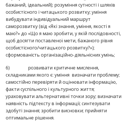
бажаний, ідеальний); розуміння сутності і шляхів
особистісного і читацького розвитку; уміння
вибудувати індивідуальний маршрут
саморозвитку (від «Які знання, уміння, якості я
маю?» до «Що я маю зробити, у якій послідовності,
щоб досягти поставленої мети, бажаного рівня
особистісного/читацького розвитку?»);
сформованість організаційно-діяльнісних умінь;
6) розвивати критичне мислення,
складниками якого є: уміння визначати проблему;
самостійно перевіряти й оцінювати інформацію,
факти суспільного і культурного життя;
ураховувати альтернативні точки зору; визначати
наявність підтексту в інформації; синтезувати
здобуті знання; зробити висновки; прийняти
оптимальне рішення.