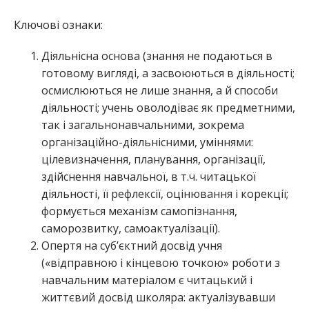
Ключові ознаки:
Діяльнісна основа (знання не подаються в
готовому вигляді, а засвоюються в діяльності;
осмислюються не лише знання, а й способи
діяльності; учень оволодіває як предметними,
так і загальнонавчальними, зокрема
організаційно-діяльнісними, уміннями:
цілевизначення, планування, організації,
здійснення навчальної, в т.ч. читацької
діяльності, її рефлексії, оцінювання і корекції;
формується механізм самопізнання,
саморозвитку, самоактуалізації).
Опертя на суб’єктний досвід учня
(«відправною і кінцевою точкою» роботи з
навчальним матеріалом є читацький і
життєвий досвід школяра: актуалізувавши