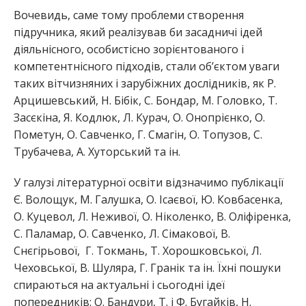
Вочевидь, саме тому проблеми створення
підручника, який реалізував би засадничі ідей
діяльнісного, особистісно зорієнтованого і
компетентнісного підходів, стали об’єктом уваги
таких вітчизняних і зарубіжних дослідників, як Р.
Арцишевський, Н. Бібік, С. Бондар, М. Головко, Т.
Засєкіна, Я. Кодлюк, Л. Курач, О. Онопрієнко, О.
Пометун, О. Савченко, Г. Смагін, О. Топузов, С.
Трубачева, А. Хуторський та ін.
У галузі літературної освіти відзначимо публікації
Є. Волощук, М. Галушка, О. Ісаєвої, Ю. Ковбасенка,
О. Куцевол, Л. Неживої, О. Ніколенко, В. Оліфіренка,
С. Паламар, О. Савченко, Л. Сімакової, В.
Снєгірьової, Г. Токмань, Т. Хорошковської, Л.
Чеховської, В. Шуляра, Г. Гранік та ін. Їхні пошуки
спираються на актуальні і сьогодні ідеї
попередників: О. Бандури, Т. і Ф. Бугайків, Н.