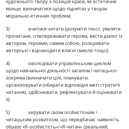
художнього твору з позицій краси, як естетичне
явище; визначатися щодо піднятих у творах
морально-етичних проблем;
3) вчитися читати (розуміти текст, уявляти
прочитане, співпереживати героям, вести діалог із
автором, героями, самим собою, розкривати
авторські і віднаходити власні смисли тощо);
4) оволодівати управлінським циклом
щодо навчальної діяльності загалом і читацької
зокрема (визначати цілі, планувати,
організовувати (обирати відповідні меті стратегії
читання), здійснювати, рефлексувати й оцінювати
її);
5) керувати своїм особистісним і
читацьким розвитком, що передбачає: наявність
образу «Я-особистість»/«Я-читач» (реальний,