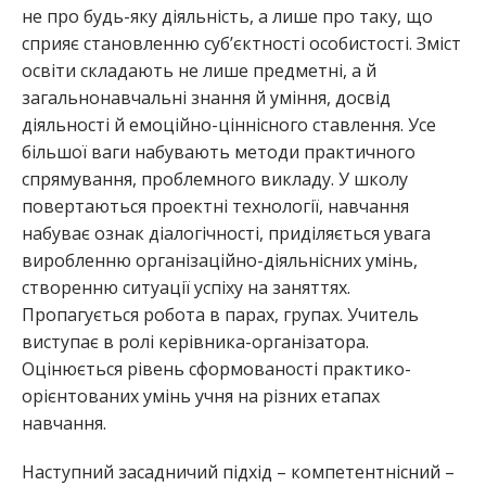
не про будь-яку діяльність, а лише про таку, що
сприяє становленню суб’єктності особистості. Зміст
освіти складають не лише предметні, а й
загальнонавчальні знання й уміння, досвід
діяльності й емоційно-ціннісного ставлення. Усе
більшої ваги набувають методи практичного
спрямування, проблемного викладу. У школу
повертаються проектні технології, навчання
набуває ознак діалогічності, приділяється увага
виробленню організаційно-діяльнісних умінь,
створенню ситуації успіху на заняттях.
Пропагується робота в парах, групах. Учитель
виступає в ролі керівника-організатора.
Оцінюється рівень сформованості практико-
орієнтованих умінь учня на різних етапах
навчання.
Наступний засадничий підхід – компетентнісний –