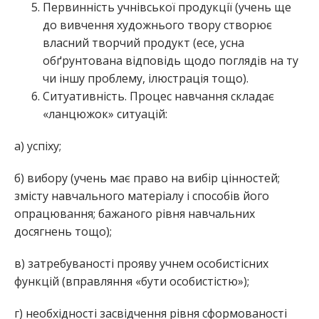
Первинність учнівської продукції (учень ще
до вивчення художнього твору створює
власний творчий продукт (есе, усна
обґрунтована відповідь щодо поглядів на ту
чи іншу проблему, ілюстрація тощо).
Ситуативність. Процес навчання складає
«ланцюжок» ситуацій:
а) успіху;
б) вибору (учень має право на вибір цінностей;
змісту навчального матеріалу і способів його
опрацювання; бажаного рівня навчальних
досягнень тощо);
в) затребуваності прояву учнем особистісних
функцій (вправляння «бути особистістю»);
г) необхідності засвідчення рівня сформованості