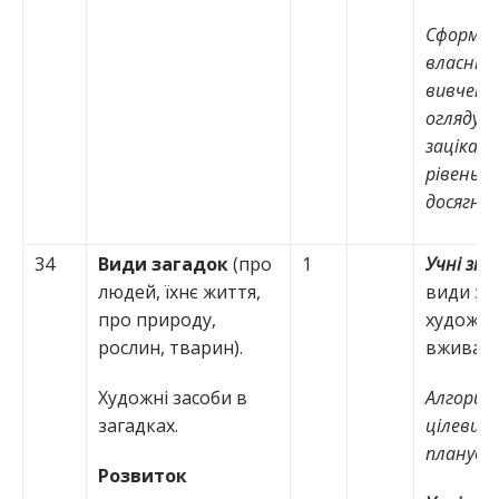
Сформу
власні ці
вивченн
огляду н
зацікав
рівень 
досягнен
34
Види загадок
(про
1
Учні зн
людей, їхнє життя,
види за
про природу,
художні 
рослин, тварин).
вживают
Художні засоби в
Алгори
загадках.
цілевиз
плануван
Розвиток