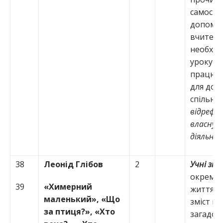
самостій
допомо
вчителя
необхід
уроку ма
працюва
для дос
спільної
відрефл
власну (
діяльніс
38
Леонід Глібов
2
Учні зн
окремі 
39
«Химерний
життя Л.
маленький», «Що
зміст п
за птиця?», «Хто
загадок