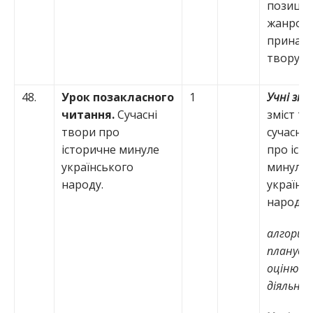
позиції;
жанров
принале
твору;
48.
Урок позакласного
1
Учні зн
читання.
Сучасні
зміст тв
твори про
сучасни
історичне минуле
про іст
українського
минуле
народу.
українс
народу;
алгори
планува
оцінюва
діяльнос