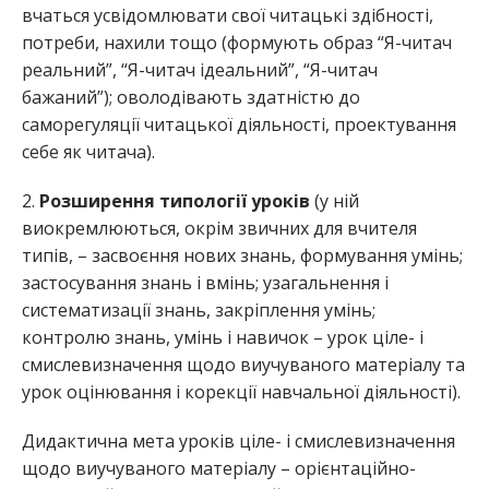
вчаться усвідомлювати свої читацькі здібності,
потреби, нахили тощо (формують образ “Я-читач
реальний”, “Я-читач ідеальний”, “Я-читач
бажаний”); оволодівають здатністю до
саморегуляції читацької діяльності, проектування
себе як читача).
2.
Розширення типології уроків
(у ній
виокремлюються, окрім звичних для вчителя
типів, – засвоєння нових знань, формування умінь;
застосування знань і вмінь; узагальнення і
систематизації знань, закріплення умінь;
контролю знань, умінь і навичок – урок ціле- і
смислевизначення щодо виучуваного матеріалу та
урок оцінювання і корекції навчальної діяльності).
Дидактична мета уроків ціле- і смислевизначення
щодо виучуваного матеріалу – орієнтаційно-