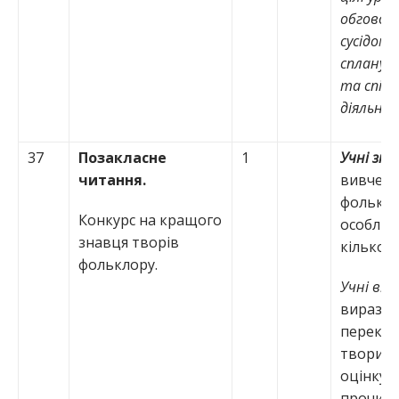
обговорю
сусідом 
спланув
та спіль
діяльніс
37
Позакласне
1
Учні зн
читання.
вивчені
фольклор
Конкурс на кращого
особлив
знавця творів
кількох 
фольклору.
Учні вм
виразно
переказ
твори; 
оцінку
прочита