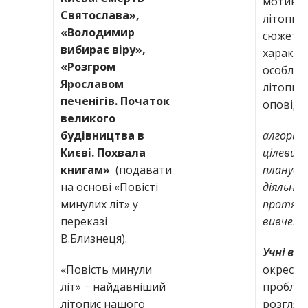
мотиви
Святослава»,
літопис
«Володимир
сюжетів
вибирає віру»,
характе
«Розгром
особлив
Ярославом
літопис
печенігів. Початок
оповіде
великого
будівництва в
алгори
Києві. Похвала
цілевиз
книгам»
(подавати
планува
на основі «Повісті
діяльнос
минулих літ» у
протяг
переказі
вивченн
В.Близнеця).
Учні вм
«Повість минули
окресли
літ» − найдавніший
проблем
літопис нашого
розгляд