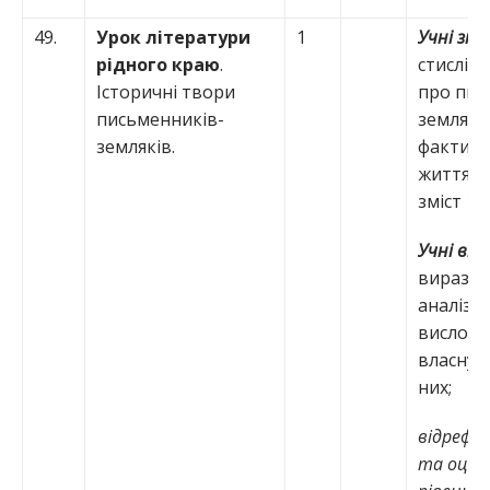
49.
Урок літератури
1
Учні зн
рідного краю
.
стислі в
Історичні твори
про пис
письменників-
земляків
земляків.
факти з 
життя; 
зміст 1 –
Учні вм
виразно
аналізу
вислов
власну 
них;
відрефл
та оці