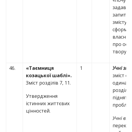
«почуте»
задават
запитан
змісту;
сформу
власні 
про осно
твору;
46.
«Таємниця
1
Учні зн
козацької шаблі».
зміст сь
Зміст розділів 7, 11.
одинад
розділів
Утвердження
піднятих
істинних життєвих
проблем
цінностей.
Учні вм
переказ