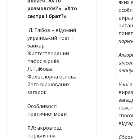
вона?», «Хто
яких є б
розмовляє?», «Хто
особливо
сестра і брат?»
виразно
читання;
Л. Глібов – відомий
понятт
український поет і
порівнян
байкар.
Життєствердний
Алгори
пафос віршів
цілевиз
Л. Глібова.
плануван
Фольклорна основа
його віршованих
Учні вм
загадок.
виразно
загадки 
Особливості
поясню
поетичної мови..
способи
відгаду
ТЛ:
акровірш,
порівняння.
Сформул