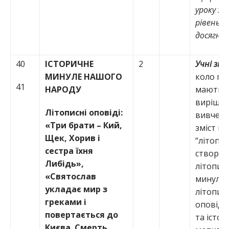
уроку
з
о
рівень 
досягнен
40
ІСТОРИЧНЕ
2
Учні зн
МИНУЛЕ НАШОГО
коло про
41
НАРОДУ
мають б
вирішен
Літописні оповіді:
вивченн
«Три брати – Кий,
зміст п
Щек, Хорив і
“літопис
сестра їхня
створен
Либідь»,
літопису
«Святослав
минулих 
укладає мир з
літопис
греками і
оповіда
повертається до
та істор
Києва. Смерть