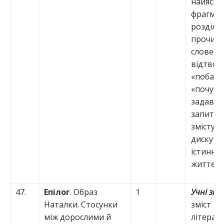
найяскр
фрагме
розділів
прочита
словесн
відтво
«побачен
«почуте»
задават
запитан
змісту;
дискуту
істинні і
життєві 
47.
Епілог
. Образ
1
Учні зн
Наталки. Стосунки
зміст
між дорослими й
літерат