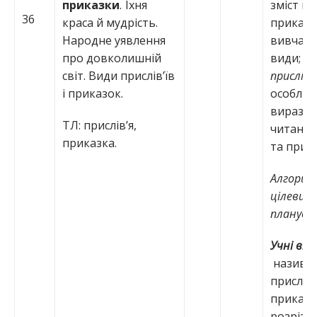
приказки
. Їхня
зміст пр
36
краса й мудрість.
приказо
Народне уявлення
вивчают
про довколишній
види; зм
світ. Види прислів’їв
прислів’
і приказок.
особлив
виразно
ТЛ: прислів’я,
читання 
приказка.
та прик
Алгори
цілевиз
планува
Учні вм
назива
прислів’
приказо
розрізня