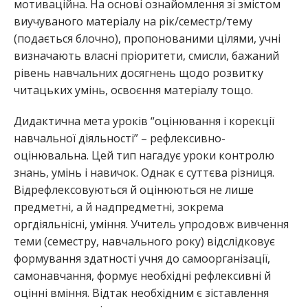
мотиваційна. На основі ознайомлення зі змістом
виучуваного матеріалу на рік/семестр/тему
(подається блочно), пропонованими цілями, учні
визначають власні пріоритети, смисли, бажаний
рівень навчальних досягнень щодо розвитку
читацьких умінь, освоєння матеріалу тощо.
Дидактична мета уроків “оцінювання і корекції
навчальної діяльності” – рефлексивно-
оцінювальна. Цей тип нагадує уроки контролю
знань, умінь і навичок. Однак є суттєва різниця.
Відрефлексовуються й оцінюються не лише
предметні, а й надпредметні, зокрема
оргдіяльнісні, уміння. Учитель упродовж вивчення
теми (семестру, навчального року) відслідковує
формування здатності учня до самоорганізації,
самонавчання, формує необхідні рефлексивні й
оцінні вміння. Відтак необхідним є зіставлення