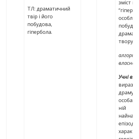
зміст п
ТЛ: драматичний
“гіпербо
твір і його
особлив
побудова,
побудо
гіпербола.
драмат
твору;
алгорит
власної 
Учні вм
виразно
драму-к
особах; 
ній
найнапр
епізоди;
характе