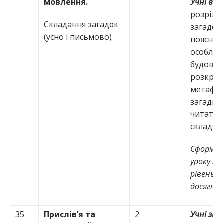
мовлення.
Учні вм
розрізн
Складання загадок
загадок;
(усно і письмово).
поясню
особливо
будови;
розкрив
метафор
загадці;
читати 
складат
Сформул
уроку з 
рівень 
досягнен
35
Прислів’я та
2
Учні зн