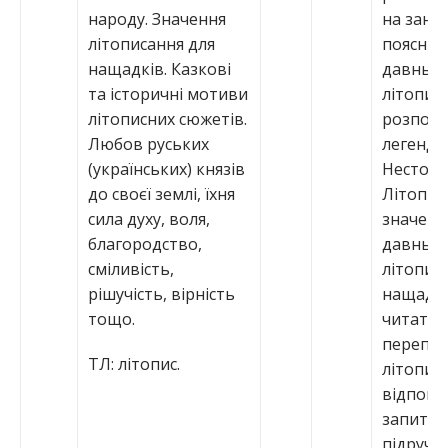
народу. Значення
на занят
літописання для
пояснит
нащадків. Казкові
давньо
та історичні мотиви
літописа
літописних сюжетів.
розпові
Любов руських
легенда
(українських) князів
Нестора
до своєї землі, їхня
Літопис
сила духу, воля,
значенн
благородство,
давньо
сміливість,
літопис
рішучість, вірність
нащадкі
тощо.
читати 
перепов
ТЛ: літопис.
літописн
відпові
запитан
підручн