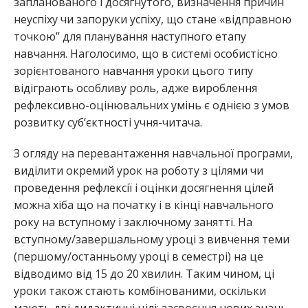
запланованого і досягнутого, визначення причин
неуспіху чи запоруки успіху, що стане «відправною
точкою” для планування наступного етапу
навчання. Наголосимо, що в системі особистісно
зорієнтованого навчання уроки цього типу
відіграють особливу роль, адже вироблення
рефлексивно-оцінювальних умінь є однією з умов
розвитку суб’єктності учня-читача.
З огляду на перевантаження навчальної програми,
виділити окремий урок на роботу з цілями чи
проведення рефлексії і оцінки досягнення цілей
можна хіба що на початку і в кінці навчального
року на вступному і заключному занятті. На
вступному/завершальному уроці з вивчення теми
(першому/останньому уроці в семестрі) на це
відводимо від 15 до 20 хвилин. Таким чином, ці
уроки також стають комбінованими, оскільки