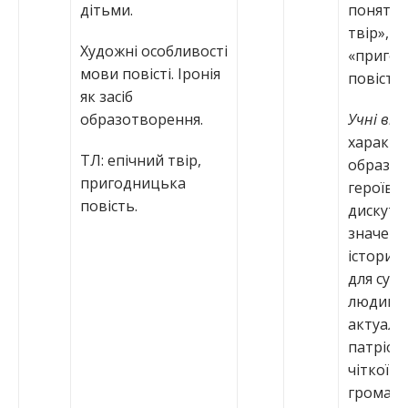
дітьми.
понять 
твір»,
Художні особливості
«приго
мови повісті. Іронія
повість»
як засіб
образотворення.
Учні вм
характе
ТЛ: епічний твір,
образи 
пригодницька
героїв;
повість.
дискуту
значенн
історичн
для суча
людини
актуаль
патріоти
чіткої
громадя