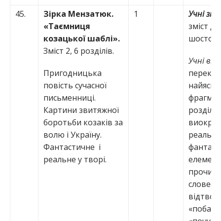
45.
Зірка Мензатюк.
1
Учні зн
«Таємниця
зміст др
козацької шаблі».
шостого 
Зміст 2, 6 розділів.
Учні вм
Пригодницька
переказ
повість сучасної
найяскр
письменниці.
фрагме
Картини звитяжної
розділів
боротьби козаків за
виокре
волю і Україну.
реальні 
Фантастичне і
фантаст
реальне у творі.
елемент
прочита
словесн
відтво
«побачен