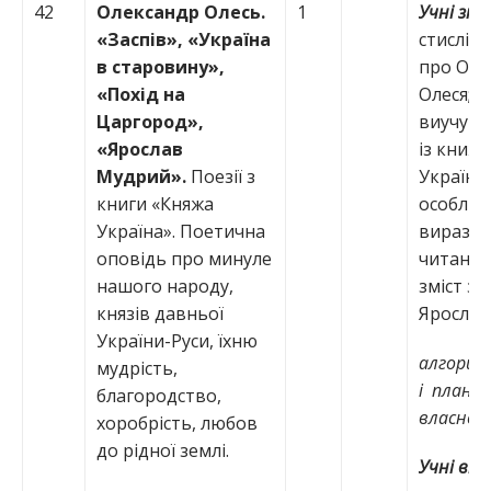
42
Олександр
Олесь.
1
Учні зн
«Заспів», «Україна
стислі в
в старовину»,
про Оле
«Похід на
Олеся; з
Царгород»,
виучува
«Ярослав
із книж
Мудрий».
Поезії з
Україна”
книги «Княжа
особлив
Україна». Поетична
виразно
оповідь про минуле
читання
нашого народу,
зміст за
князів давньої
Ярослав
України-Руси, їхню
алгорит
мудрість,
і плану
благородство,
власної 
хоробрість, любов
до рідної землі.
Учні вм