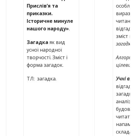
Прислів’я та
особливо
приказки.
виразно
Історичне минуле
читання,
нашого народу»
.
відгаду
зміст п
Загадка
як вид
загадка
.
усної народної
творчості. Зміст і
Алгори
форма загадок.
цілевиз
ТЛ: загадка.
Учні вм
відгаду
загадки;
аналізув
будову;
читати 
напам’я
складат