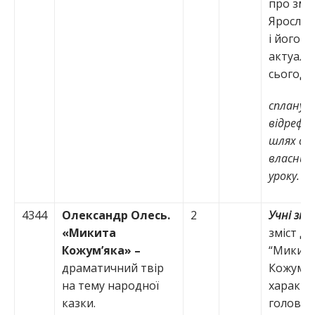
про зміс
Ярослав
і його
актуаль
сьогодні
спланув
відрефл
шлях до
власних 
уроку.
4344
Олександр
Олесь.
2
Учні зн
«Микита
зміст д
Кожум’яка» –
“Микит
драматичний твір
Кожум’як
на тему народної
характе
казки.
головно