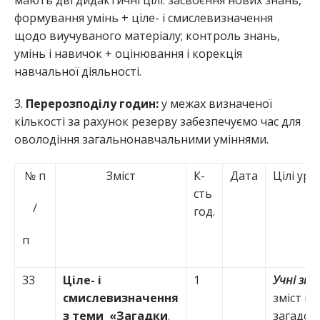
мають дві дидактичні цілі: засвоєння нових знань,
формування умінь + ціле- і смислевизначення
щодо виучуваного матеріалу; контроль знань,
умінь і навичок + оцінювання і корекція
навчальної діяльності.
3.
Перерозподілу годин:
у межах визначеної
кількості за рахунок резерву забезпечуємо час для
оволодіння загальнонавчальними уміннями.
№ п
Зміст
К-
Дата
Цілі уро
сть
/
год.
п
33
Ціле- і
1
Учні зн
смислевизначення
зміст і 
з теми «Загадки
.
загадок,