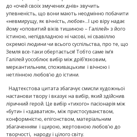
до «очей своїх змучених днів» звучить
упевненість, що вони мають неодмінно побачити
«невмирущу, як вічність,
любов
»…І цю віру надає
йому «оповитий віків тишиною – Галілей» з його
істиною, непідвладною ні часові, ні свавіллю
окремої людини чи всього суспільства, про те, що
Земля все-таки обертається! Тобто саме ім’я
Галілей уособлює вибір між дріб’язковим,
меркантильним, споживацьким і вічною і
нетлінною любов’ю до істини.
Надтекстова цитата збагачує смисли художньої
настанови твору і вказує на вибір, який здійснив
ліричний герой. Це вибір «тихого» пасіонарія між
«бути» і «здаватися», між пристосуванством,
конформністю, епігонством, матеріальним
збагаченням і щирою, жертовною любов’ю до
творчості, народу і цілого світу.