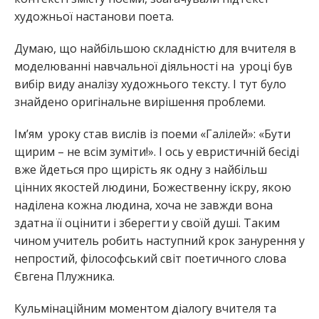
художньої настанови поета.
Думаю, що найбільшою складністю для вчителя в
моделюванні навчальної діяльності на уроці був
вибір виду аналізу художнього тексту. І тут було
знайдено оригінальне вирішення проблеми.
Ім’ям уроку став вислів із поеми «Галілей»: «Бути
щирим – не всім зуміти!». І ось у евристичній бесіді
вже йдеться про щирість як одну з найбільш
цінних якостей людини, Божественну іскру, якою
наділена кожна людина, хоча не завжди вона
здатна її оцінити і зберегти у своїй душі. Таким
чином учитель робить наступний крок занурення у
непростий, філософський світ поетичного слова
Євгена Плужника.
Кульмінаційним моментом діалогу вчителя та