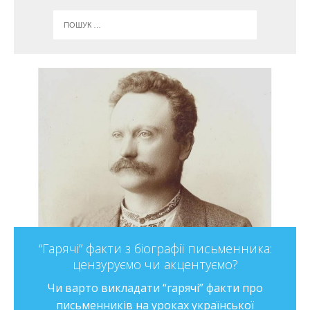
“Гарячі” факти з біографії письменника:
цензуруємо чи акцентуємо?
Чи варто викладати “гарячі” факти про
письменників на уроках української