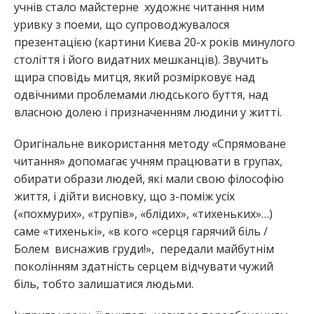
учнів стало майстерне художнє читання ним
уривку з поеми, що супроводжувалося
презентацією (картини Києва 20-х років минулого
століття і його видатних мешканців). Звучить
щира сповідь митця, який розмірковує над
одвічними проблемами людського буття, над
власною долею і призначенням людини у житті.
Оригінальне використання методу «Спрямоване
читання» допомагає учням працювати в групах,
обирати образи людей, які мали свою філософію
життя, і дійти висновку, що з-поміж усіх
(«похмурих», «трупів», «блідих», «тихеньких»…)
саме «тихенькі», «в кого «серця гарячий біль /
Болем виснажив груди!», передали майбутнім
поколінням здатність серцем відчувати чужий
біль, тобто залишатися людьми.