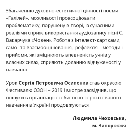
Збагаченню духовно-естетичної цінності поеми
«Галілей», можливості проасоціювати
проблематику, порушену в творі, із сучасними
реаліями сприяє використання аудіозапису пісні С.
Вакарчука «Човен». Робота з інтелект-картками,
само- та взаємооцінювання, рефлексія – методи і
прийоми, які зміцнюють впевненість учнів у
власних силах, сприяють доланню відчуженості у
навчанні.
Урок
Сергія Петровича
Осипенка
став окрасою
Фестивалю ОЗОН – 2019 і вкотре засвідчив, що
пошуки в організації особистісно зорієнтованого
навчання в Україні продовжуються.
Людмила Чеховська,
м. Запоріжжя