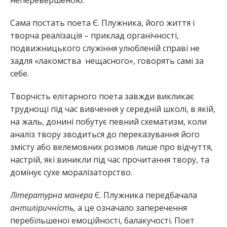
неперевершеною.
Сама постать поета Є. Плужника, його життя і
творча реалізація – приклад органічності,
подвижницького служіння улюбленій справі не
задля «лакомства нещасного», говорять самі за
себе.
Творчість елітарного поета завжди викликає
труднощі під час вивчення у середній школі, в якій,
на жаль, донині побутує певний схематизм, коли
аналіз твору зводиться до переказування його
змісту або велемовних розмов лише про відчуття,
настрій, які виникли під час прочитання твору, та
домінує сухе моралізаторство.
Літературна манера
Є. Плужника передбачала
антиліричність,
а це означало заперечення
перебільшеної емоційності, балакучості. Поет