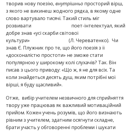
творив нову поезію,
внутрішньо
просторий вірш,
з якого не викинеш жодного рядка, в якому одне
слово вартувало тисячі. Такий стиль міг
розвивати поет-інтелектуал, який
добре знав «усі скарби світової
культури» (Л. Череватенко). Чи
знав Є. Плужник про те, що його поезія з її
«досконалістю простоти» не зможе стати
популярною у широкому колі слухачів? Так. Він
писав з цього приводу: «Що ж, я не для всіх. Та
коли знайдеться десять душ, яким потрібні мої
вірші, я буду щасливий».
Отже, вибір учителем незвичного для сприйняття
твору уже працював як важливий мотиваційний
прийом. Кожен учень розумів, що його визнають
рівним з учителем, здатним осягнути складне,
брати участь у обговоренні проблеми і шукати