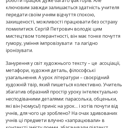
роботи працює дуже багато факторів. Але
ключовим завжди залишається здатність учителя
передати своїм учням відчуття спокою,
захищеності, можливості працювати без остраху
помилитися. Сергій Петрович володіє цим
мистецтвом толерантності, він має тонке почуття
гумору, уміння імпровізувати та лагідно
іронізувати.
Занурення у світ художнього тексту – це асоціації,
метафори, художня деталь, філософські
узагальнення. А урок літератури – своєрідний
художній твір, який пишеться колективно. Учитель
збагатив образний простір уроку інтелектуально
несподіваними деталями: парасолька, обценьки,
які він (чомусь!) приніс на урок… і хотів почути від
учнів, для чого це зроблено? На очах здивованих
учнів ці предмети влучно «запрацювали» в
контексті змісту поеми, збагачували підтекст