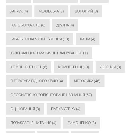
ХАРЧУК
(4)
ЧЕХОВСЬКА
(5)
ВОРОНИЙ
(3)
ГОЛОБОРОДЬКО
(6)
ДУДІНА
(4)
ЗАГАЛЬНОНАВЧАЛЬНІ УМІННЯ
(10)
КАЗКА
(4)
КАЛЕНДАРНО-ТЕМАТИЧНЕ ПЛАНУВАННЯ
(11)
КОМПЕТЕНТНІСТЬ
(6)
КОМПЕТЕНЦІЇ
(13)
ЛЕГЕНДИ
(3)
ЛІТЕРАТУРА РІДНОГО КРАЮ
(4)
МЕТОДИКА
(46)
ОСОБИСТІСНО-ЗОРІЄНТОВАНЕ НАВЧАННЯ
(57)
ОЦІНЮВАННЯ
(3)
ПАПКА УСПІХУ
(4)
ПОЗАКЛАСНЕ ЧИТАННЯ
(4)
СИМОНЕНКО
(3)