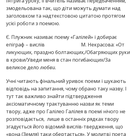
Інтрига уроку, її вчитель називає передбаченням,
змодельована так, що діти можуть думати над
заголовком та надтекстовою цитатою протягом
усієї роботи з поемою.
Є. Плужник називає поему «Галілей» і добирає
епіграф – вислів М. Некрасова: «От
ликующих, праздно болтающих,/Обагряющих руки
в крови/Уведи меня в стан погибающих/За
великое дело
любви.
Учні читають фінальний уривок поеми і шукають
відповідь на запитання, чому обрано таку назву. І
тут так важливо знайти підтвердження
аксіоматичному трактуванню назви як теми
твору, адже про Галілео Галілея в поемі нічого не
розповідається, лише в останніх рядках твору
згадується його відомий вислів-твердження, що
«вона (Земля) таки обертається». У молитві поета