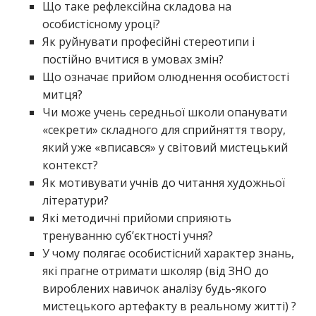
Що таке рефлексійна складова на
особистісному уроці?
Як руйнувати професійні стереотипи і
постійно вчитися в умовах змін?
Що означає прийом олюднення особистості
митця?
Чи може учень середньої школи опанувати
«секрети» складного для сприйняття твору,
який уже «вписався» у світовий мистецький
контекст?
Як мотивувати учнів до читання художньої
літератури?
Які методичні прийоми сприяють
тренуванню суб’єктності учня?
У чому полягає особистісний характер знань,
які прагне отримати школяр (від ЗНО до
вироблених навичок аналізу будь-якого
мистецького артефакту в реальному житті) ?