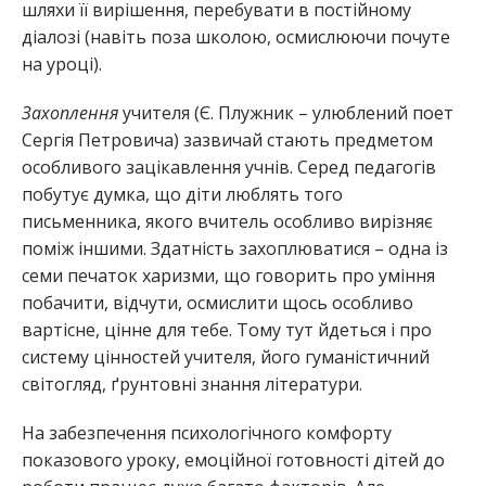
шляхи її вирішення, перебувати в постійному
діалозі (навіть поза школою, осмислюючи почуте
на уроці).
Захоплення
учителя (Є. Плужник – улюблений поет
Сергія Петровича) зазвичай стають предметом
особливого зацікавлення учнів. Серед педагогів
побутує думка, що діти люблять того
письменника, якого вчитель особливо вирізняє
поміж іншими. Здатність захоплюватися – одна із
семи печаток харизми, що говорить про уміння
побачити, відчути, осмислити щось особливо
вартісне, цінне для тебе. Тому тут йдеться і про
систему цінностей учителя, його гуманістичний
світогляд, ґрунтовні знання літератури.
На забезпечення психологічного комфорту
показового уроку, емоційної готовності дітей до