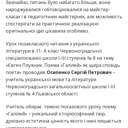
Звичайно, питань було набагато більше, вони
народжувалися і обговорювалися на майстер-
класах і в педагогічних майстернях, але можливість
спостерігати за практичною реалізацією
оригінальної ідеї цікавила особливо.
Урок позакласного читання з української
літератури в 11- А класі Червоноградської
спеціалізованої школи І-ІІІ ступенів № 8 на тему
«Євген Плужник. Поема «Галілей» як щира сповідь
поета» проводив
Осипенко Сергій Петрович
–
учитель української мови та літератури
Червоноградської загальноосвітньої школи І-ІІІ
ступенів № 4 Львівської області.
Учитель обирає темою показового уроку поему
«Галілей» – унікальний історіософічний твір,
духовно-естетична цінність якого і нині лишається