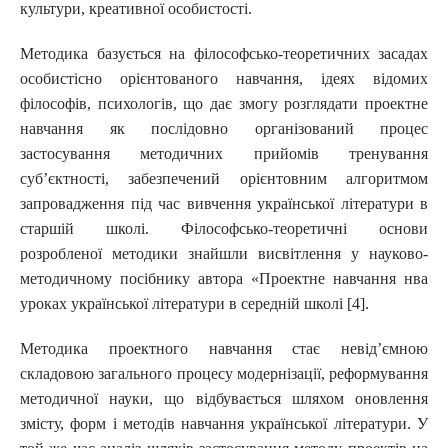
культури, креативної особистості.
Методика базується на філософсько-теоретичних засадах
особистісно орієнтованого навчання, ідеях відомих
філософів, психологів, що дає змогу розглядати проектне
навчання як послідовно організований процес
застосування методичних прийомів тренування
суб’єктності, забезпечений орієнтовним алгоритмом
запровадження під час вивчення української літератури в
старшій школі. Філософсько-теоретичні основи
розробленої методики знайшли висвітлення у науково-
методичному посібнику автора «Проектне навчання нва
уроках української літератури в середній школі [4].
Методика проектного навчання стає невід’ємною
складовою загального процесу модернізації, реформування
методичної науки, що відбувається шляхом оновлення
змісту, форм і методів навчання української літератури. У