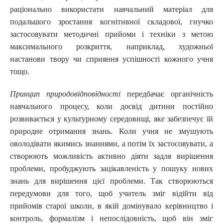
раціонально використати навчальний матеріал для
подальшого зростання когнітивної складової, гнучко
застосовувати методичні прийоми і техніки з метою
максимального розкриття, наприклад, художньої
настанови твору чи сприяння успішності кожного учня
тощо.
Принцип природовідповідності
передбачає органічність
навчального процесу, коли досвід дитини постійно
розвивається у культурному середовищі, яке забезпечує їй
природне отримання знань. Коли учня не змушують
оволодівати якимись знаннями, а потім їх застосовувати, а
створюють можливість активно діяти задля вирішення
проблеми, пробуджують зацікавленість у пошуку нових
знань для вирішення цієї проблеми. Так створюються
передумови для того, щоб учитель зміг відійти від
прийомів старої школи, в якій домінувало керівництво і
контроль, формалізм і непослідовність, щоб він зміг