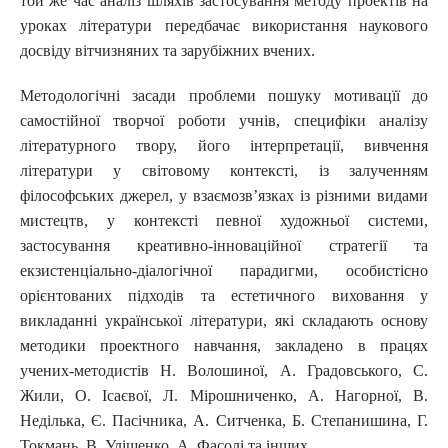
той же час аналіз шляхів застосування методу проектів на
уроках літератури передбачає використання наукового
досвіду вітчизняних та зарубіжних вчених.
Методологічні засади проблеми пошуку мотивацїї до
самостійної творчої роботи учнів, специфіки аналізу
літературного твору, його інтерпретації, вивчення
літератури у світовому контексті, із залученням
філософських джерел, у взаємозв’язках із різними видами
мистецтв, у контексті певної художньої системи,
застосування креативно-інноваційної стратегії та
екзистенціально-діалогічної парадигми, особистісно
орієнтованих підходів та естетичного виховання у
викладанні української літератури, які складають основу
методики проектного навчання, закладено в працях
учених-методистів Н. Волошиної, А. Градовського, С.
Жили, О. Ісаєвої, Л. Мірошниченко, А. Нагорної, В.
Неділька, Є. Пасічника, А. Ситченка, Б. Степанишина, Г.
Токмань, В. Уліщенко, А. Фасолі та інших.