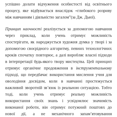
успішно долати відчуження особистості від освітнього
процесу, яке відбувається внаслідок «глибокого розриву
між навчанням і діяльністю загалом”(за Дж. Дьюї).
Принцип наочності
реалізується за допомогою навчання
через приклад, коли учень отримує можливість
спостерігати, як народжується художня думка у творі і за
допомогою своєрідного алгоритму, певних технологічних
кроків спочатку повторює, а далі виробляє власні підходи
в інтерпретації будь-якого твору мистецтва. Цей принцип
отримує органічне продовження в
інструментальному
підході, що передбачає використання мислення учня для
оволодіння досвідом, коли в навчанні простежується
важливий зворотній зв’язок із реальною ситуацією. Тобто
тоді, коли учень отримує реальну можливість
використання своїх знань і усвідомлює значимість
виконаної роботи, він отримує потужний поштовх до
нової дії, а не механічного запам’ятовування