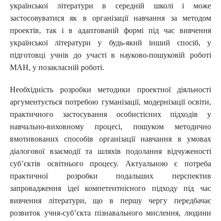
української літератури в середній школі і може
застосовуватися як в організації навчання за методом
проектів, так і в адаптованій формі під час вивчення
української літератури у будь-який інший спосіб, у
підготовці учнів до участі в науково-пошуковій роботі
МАН, у позакласній роботі.
Необхідність розробки методики проектної діяльності
аргументується потребою гуманізації, модернізації освіти,
практичного застосування особистісних підходів у
навчально-виховному процесі, пошуком методично
вмотивованих способів організації навчання в умовах
діалогової взаємодії та шляхів подолання відчуженості
суб’єктів освітнього процесу. Актуальною є потреба
практичної розробки подальших перспектив
запровадження ідеї компетентнісного підходу під час
вивчення літератури, що в першу чергу передбачає
розвиток учня-суб’єкта пізнавального мислення, людини