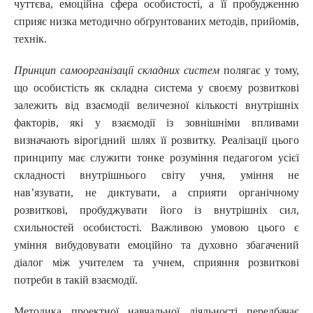
чуттєва, емоційна сфера особистості, а її пробудженню
сприяє низка методично обґрунтованих методів, прийомів,
технік.
Принцип самоорганізації складних систем
полягає у тому,
що особистість як складна система у своєму розвиткові
залежить від взаємодії величезної кількості внутрішніх
факторів, які у взаємодії із зовнішніми впливами
визначають вірогідний шлях її розвитку. Реалізації цього
принципу має служити тонке розуміння педагогом усієї
складності внутрішнього світу учня, уміння не
нав’язувати, не диктувати, а сприяти органічному
розвиткові, пробуджувати його із внутрішніх сил,
схильностей особистості. Важливою умовою цього є
уміння вибудовувати емоційно та духовно збагачений
діалог між учителем та учнем, сприяння розвиткові
потреби в такій взаємодії.
Методика проектної навчальної діяльності передбачає