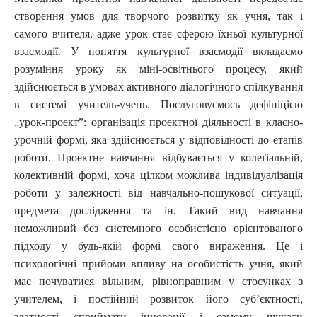
створення умов для творчого розвитку як учня, так і
самого вчителя, адже урок стає сферою їхньої культурної
взаємодії. У поняття культурної взаємодії вкладаємо
розуміння уроку як міні-освітнього процесу, який
здійснюється в умовах активного діалогічного спілкування
в системі учитель-учень. Послуговуємось дефініцією
„урок-проект”: організація проектної діяльності в класно-
урочній формі, яка здійснюється у відповідності до етапів
роботи. Проектне навчання відбувається у колеґіальній,
колективній формі, хоча цілком можлива індивідуалізація
роботи у залежності від навчально-пошукової ситуації,
предмета дослідження та ін. Такий вид навчання
неможливий без системного особистісно орієнтованого
підходу у будь-якій формі свого вираження. Це і
психологічні прийоми впливу на особистість учня, який
має почуватися вільним, рівноправним у стосунках з
учителем, і постійний розвиток його суб’єктності,
здатності сприймати інновації і самому шукати