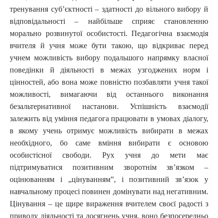
тренування суб’єктності – здатності до вільного вибору й
відповідальності – найбільше сприяє становленню
морально розвинутої особистості. Педагогічна взаємодія
вчителя й учня може бути такою, що відкриває перед
учнем можливість вибору подальшого напрямку власної
поведінки й діяльності в межах узгоджених норм і
цінностей, або вона може повністю позбавляти учня такої
можливості, вимагаючи від останнього виконання
безальтернативної настанови. Успішність взаємодії
залежить від уміння педагога працювати в умовах діалогу,
в якому учень отримує можливість вибирати в межах
необхідного, бо саме вміння вибирати є основою
особистісної свободи. Рух учня до мети має
підтримуватися позитивним зворотнім зв’язком –
оцінюванням і „цінуванням”, і позитивний зв’язок у
навчальному процесі повинен домінувати над негативним.
Цінування – це щире вираження вчителем своєї радості з
приводу діяльності та досягнень учня, воно безпосередньо