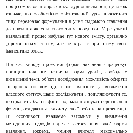
процесом освоєння зразків культурної діяльності; це також
означає, що особистісно орієнтований урок проектного
типу передбачає формування в учня свідомого ставлення
до навчання як усталеного типу поведінки. У результаті
навчальний процес набуває тут нового змісту, органічно
„проживається” учнем, але не втрачає при цьому своїх
іманентних ознак.
Під час вибору проектної форми навчання спрацьовує
принцип новизни: незвична форма уроків, свобода у
визначенні теми, об’єкта дослідження, можливість обирати
товаришів по команді, ігрові варіанти у визначенні
власного статусу, шанс досліджувати і популяризувати те,
що цікавить, будить фантазію, бажання шукати оригінальні
форми дослідження і захисту своєї роботи на презентації.
Ці особливості вважаємо вагомими у визначенні
методичних підходів під час застосування такої форми
навчання, зокрема, уміння вчителя максимально