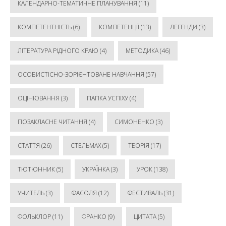
КАЛЕНДАРНО-ТЕМАТИЧНЕ ПЛАНУВАННЯ
(11)
КОМПЕТЕНТНІСТЬ
(6)
КОМПЕТЕНЦІЇ
(13)
ЛЕГЕНДИ
(3)
ЛІТЕРАТУРА РІДНОГО КРАЮ
(4)
МЕТОДИКА
(46)
ОСОБИСТІСНО-ЗОРІЄНТОВАНЕ НАВЧАННЯ
(57)
ОЦІНЮВАННЯ
(3)
ПАПКА УСПІХУ
(4)
ПОЗАКЛАСНЕ ЧИТАННЯ
(4)
СИМОНЕНКО
(3)
СТАТТЯ
(26)
СТЕЛЬМАХ
(5)
ТЕОРІЯ
(17)
ТЮТЮННИК
(5)
УКРАЇНКА
(3)
УРОК
(138)
УЧИТЕЛЬ
(3)
ФАСОЛЯ
(12)
ФЕСТИВАЛЬ
(31)
ФОЛЬКЛОР
(11)
ФРАНКО
(9)
ЦИТАТА
(5)