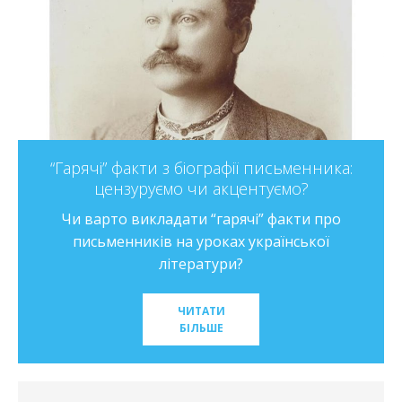
ОЗОНівські прийоми в розумінні таїн
художнього твору
нника:
Заглиблюємося у зміст художніх творів раз
з учнями на уроці української літератури.
 про
Методичні прийоми досвідченого вчител
кої
ЧИТАТИ
БІЛЬШЕ