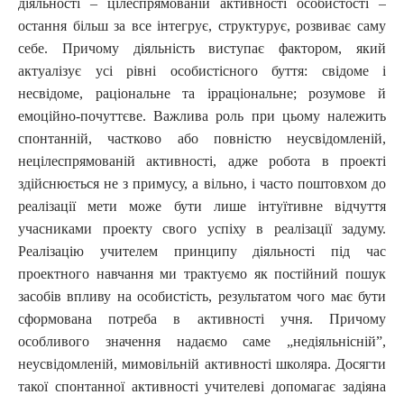
діяльності – цілеспрямованій активності особистості –
остання більш за все інтегрує, структурує, розвиває саму
себе. Причому діяльність виступає фактором, який
актуалізує усі рівні особистісного буття: свідоме і
несвідоме, раціональне та ірраціональне; розумове й
емоційно-почуттєве. Важлива роль при цьому належить
спонтанній, частково або повністю неусвідомленій,
нецілеспрямованій активності, адже робота в проекті
здійснюється не з примусу, а вільно, і часто поштовхом до
реалізації мети може бути лише інтуїтивне відчуття
учасниками проекту свого успіху в реалізації задуму.
Реалізацію учителем принципу діяльності під час
проектного навчання ми трактуємо як постійний пошук
засобів впливу на особистість, результатом чого має бути
cформована потреба в активності учня. Причому
особливого значення надаємо саме „недіяльнісній”,
неусвідомленій, мимовільній активності школяра. Досягти
такої спонтанної активності учителеві допомагає задіяна