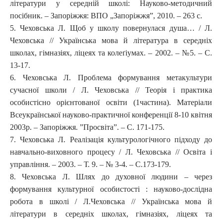
літератури у середній школі: Науково-методичний
посібник. – Запоріжжя: ВПО „Запоріжжя”, 2010. – 263 с.
5. Чеховська Л. Щоб у школу повернулася душа… / Л.
Чеховська // Українська мова й література в середніх
школах, гімназіях, ліцеях та колеґіумах. – 2002. – №5. – С.
13-17.
6. Чеховська Л. Проблема формування метакультури
сучасної школи / Л. Чеховська // Теорія і практика
особистісно орієнтованої освіти (1частина). Матеріали
Всеукраїнської науково-практичної конференції 8-10 квітня
2003р. – Запоріжжя. ”Просвіта”. – С. 171-175.
7. Чеховська Л. Реалізація культурологічного підходу до
навчально-виховного процесу / Л. Чеховська // Освіта і
управління. – 2003. – Т. 9. – № 3-4. – С.173-179.
8. Чеховська Л. Шлях до духовної людини – через
формування культурної особистості : науково-дослідна
робота в школі / Л.Чеховська // Українська мова й
літератури в середніх школах, гімназіях, ліцеях та