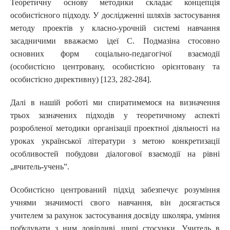
Теоретичну основу методики складає концепція
особистісного підходу. У дослідженні шляхів застосування
методу проектів у класно-урочній системі навчання
засадничими вважаємо ідеї С. Подмазіна стосовно
основних форм соціально-педагогічої взаємодії
(особистісно центровану, особистісно орієнтовану та
особистісно директивну) [123, 282-284].
Далі в нашій роботі ми спиратимемося на визначення
трьох зазначених підходів у теоретичному аспекті
розробленої методики організації проектної діяльності на
уроках української літератури з метою конкретизації
особливостей побудови діалогової взаємодії на рівні
„вчитель-учень”.
Особистісно центрований підхід забезпечує розуміння
учнями значимості свого навчання, він досягається
учителем за рахунок застосування досвіду школяра, уміння
побудувати з ним довірливі, щирі стосунки. Учитель в