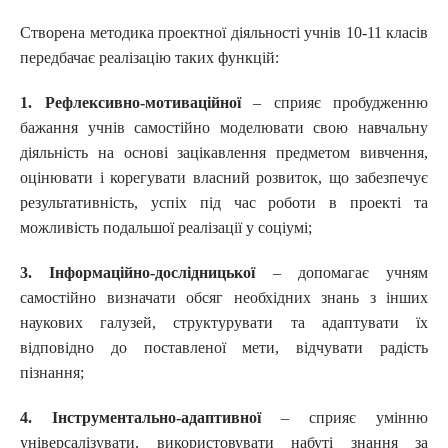
Створена методика проектної діяльності учнів 10-11 класів
передбачає реалізацію таких функцій:
1.
Р
ефлексивно-мотиваційної
– сприяє пробудженню
бажання учнів самостійно моделювати свою навчальну
діяльність на основі зацікавлення предметом вивчення,
оцінювати і корегувати власний розвиток, що забезпечує
результативність, успіх під час роботи в проекті та
можливість подальшої реалізації у соціумі;
3.
І
нформаційно-дослідницької
– допомагає учням
самостійно визначати обсяг необхідних знань з інших
наукових галузей, структурувати та адаптувати їх
відповідно до поставленої мети, відчувати радість
пізнання;
4.
І
нструментально-адаптивної
– сприяє умінню
універсалізувати, використовувати набуті знання за