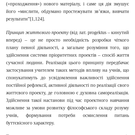
(«проходження») нового матеріалу, і саме ця дія змушує
його «мислити, обдумано простежувати зв’язки, вивчати
результати”[1,124].
Принцип життєвого проекту
(від лат. progektus – кинутий
вперед) – це не просто необхідність розробки чіткого
плану певної діяльності, а загальне розуміння того, що
здійснення системи пріоритетних проектів – спосіб життя
сучасної людини. Реалізація цього принципу передбачає
застосування учителем таких методів впливу на учнів, що
спонукатимуть до усвідомлення важливості здійснення
постійної рефлексії, активної діяльності по реалізації свого
життєвого проекту, де головною є духовна самореалізація.
Здійснення такої настанови під час проектного навчання
можливе за умови розвитку філософського складу розуму
учнів, формування потреби осмислення питань
буттєвісного характеру.