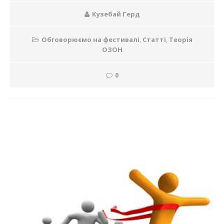
Кузебай Герд
Обговорюємо на фестивалі
,
Статті
,
Теорія
ОЗОН
0