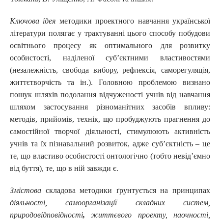
Ключова ідея
методики проектного навчання української
літератури полягає у трактуванні цього способу побудови
освітнього процесу як оптимального для розвитку
особистості, наділеної суб’єктними властивостями
(незалежність, свобода вибору, рефлексія, саморегуляція,
життєтворчість та ін.). Головною проблемою визнано
пошук шляхів подолання відчуженості учнів від навчання
шляхом застосування різноманітних засобів впливу:
методів, прийомів, технік, що пробуджують прагнення до
самостійної творчої діяльності, стимулюють активність
учнів та їх пізнавальний розвиток, адже суб’єктність – це
те, що властиво особистості онтологічно (тобто невід’ємно
від буття), те, що в ній завжди є.
Змістова
складова методики ґрунтується на принципах
діяльності, самоорганізації складних систем,
природовідповідності
,
життєвого проекту, наочності,