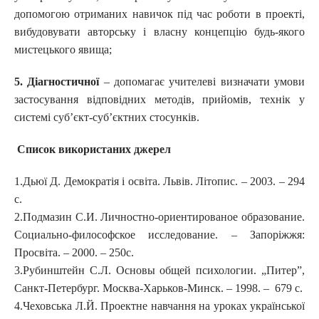
допомогою отриманих навичок під час роботи в проекті,
вибудовувати авторську і власну концепцію будь-якого
мистецького явища;
5.
Д
іагностичної
– допомагає учителеві визначати умови
застосування відповідних методів, прийомів, технік у
системі суб’єкт-суб’єктних стосунків.
Список використаних джерел
1.Дьюї Д. Демократія і освіта. Львів. Літопис. – 2003. – 294
с.
2.Подмазин С.И. Личностно-ориентированое образование.
Социально-философское исследование. – Запоріжжя:
Просвіта. – 2000. – 250с.
3.Рубинштейн С.Л. Основы общей психологии. „Питер”,
Санкт-Петербург. Москва-Харьков-Минск. – 1998. – 679 с.
4.Чеховська Л.Й. Проектне навчання на уроках української