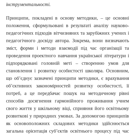
інструментальності.
Принципи, покладені в основу методики, – це основні
положення, сформульовані в результаті аналізу науково-
педагогічних підходів вітчизняних та зарубіжних учених і
педагогічного досвіду автора. Зокрема, вони визначають
зміст, форми і методи взаємодії під час організації та
проведення проектного навчання української літератури і
підпорядковані головній меті – створенню умов для
становлення і розвитку особистості школяра. Основним,
що об’єднує зазначені принципи методики, є врахування
об’єктивних закономірностей розвитку особистості, її
потреб, а це передбачає пошук на методичному рівні
способів досягнення гармонійного проживання учнем
свого життя у шкільному віці, сприяння його освітньому
розвиткові у природних умовах. За допомогою принципів
як основоположних складових методики здійснюється
загальна орієнтація суб’єктів освітнього процесу під час