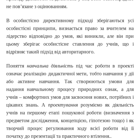
не пов’язане з оцінюванням.
В особистісно директивному підході зберігаються усі
особистісні принципи, визнається право за вчителем на
лідерство відповідно до умов, які виникли, але він при
цьому зберігає особистісне ставлення до учнів, що і
відрізняє такий підхід від авторитарного.
Поняття
навчальна діяльність
під час роботи в проекті
означає реалізацію дидактичної мети, тобто навчання у дії
або активне навчання. Так створюються умови для
надання навчальному процесу природних ознак, а для
учнів – комфортних умов для засвоєння нових, потрібних і
цікавих знань. А
проектування
розуміємо як діяльність
учнів на першому етапі пошукової роботи (визначення з
предметом дослідження, концепцією, гіпотезою тощо) і як
творчий процес регулювання ходу всієї роботи від її
початку до презентації та практичного втілення..