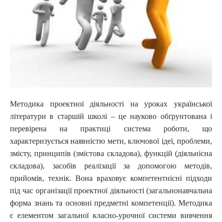
Методика проектної діяльності на уроках української
літератури в старшій школі – це науково обґрунтована і
перевірена на практиці система роботи, що
характеризується наявністю мети, ключової ідеї, проблеми,
змісту, принципів (змістова складова), функцій (діяльнісна
складова), засобів реалізації за допомогою методів,
прийомів, технік. Вона враховує компетентнісні підходи
під час організації проектної діяльності (загальнонавчальна
форма знань та основні предметні компетенції). Методика
є елементом загальної класно-урочної системи вивчення