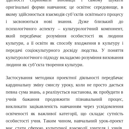
оригінальні форми навчання; це освітнє середовище, в
якому здійснюється взаємодія суб’єктів освітнього процесу
і засвоюються нові знання. Дуже близький до
психологічного аспекту – культурологічний компонент,
який передбачає розуміння особистості як людини
культури, а її освіти як способу входження в культуру і
передачі соціокультурного досвіду людства. У поняття
культурологічного підходу вкладаємо розуміння виховання
людини як суб’єкта творення культури.
Застосування методики проектної діяльності передбачає
кардинальну зміну смислу уроку, коли не просто дається
певна сума знань, а реалізується настанова, як пробудити в
учнів бажання продовжити пізнавальний процес,
викликати зацікавленість навчанням через усвідомлення
освіченості як важливої категорії, що складає сутність
особистості учня. Таким чином, навчальний урок-проект
має стати сферою культурної взаємодії учителя і учнів,