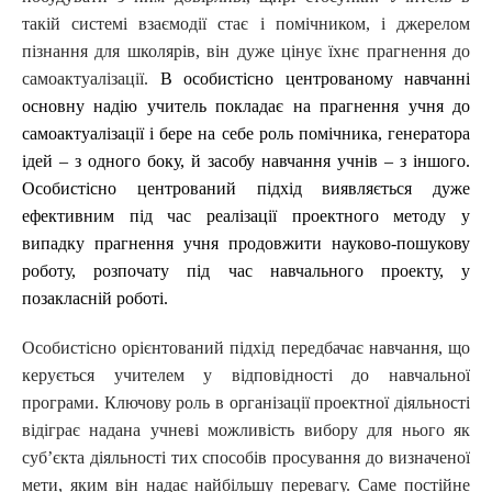
такій системі взаємодії стає і помічником, і джерелом
пізнання для школярів, він дуже цінує їхнє прагнення до
самоактуалізації.
В особистісно центрованому навчанні
основну надію учитель покладає на прагнення учня до
самоактуалізації і
бере на себе роль помічника, генератора
ідей – з одного боку, й засобу навчання учнів – з іншого.
Особистісно центрований підхід виявляється дуже
ефективним під час реалізації проектного методу у
випадку прагнення учня продовжити науково-пошукову
роботу, розпочату під час навчального проекту, у
позакласній роботі.
Особистісно орієнтований підхід передбачає навчання, що
керується учителем у відповідності до навчальної
програми. Ключову роль в організації проектної діяльності
відіграє надана учневі можливість вибору для нього як
суб’єкта діяльності тих способів просування до визначеної
мети, яким він надає найбільшу перевагу. Саме постійне