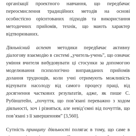
організації проектного навчання, що передбачає
переосмислення традиційних методів на основі
особистісно орієнтованих підходів та використання
методичних прийомів, технік, що мають характер
відтворюваних.
Діяльнісний аспект
методики передбачає активну
діалогову взаємодію в системі „учитель-учень”, що означає
уміння вчителя вибудовувати ці стосунки за допомогою
моделювання психологічно виправданих прийомів
долання труднощів, коли учні отримують можливість
відчувати насолоду від самого процесу праці, від
досягнення часткових результатів, адже, як пише С.
Рубінштейн, „почуття, що пов’язані переважно з ходом
діяльності, хоч і різняться, але невід’ємні від почуттів, що
пов’язані з її завершенням” [3,560].
Сутність
принципу діяльності
полягає в тому, що саме в