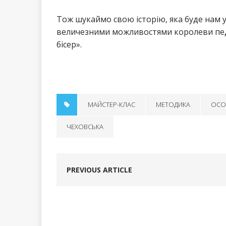
Тож шукаймо свою історію, яка буде нам у
величезними можливостями королеви педа
бісер».
МАЙСТЕР-КЛАС
МЕТОДИКА
ОСО
ЧЕХОВСЬКА
PREVIOUS ARTICLE