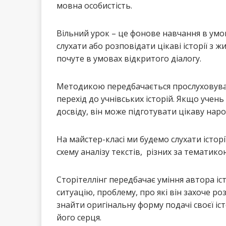
мовна особистість.
Вільний урок – це фонове навчання в умо
слухати або розповідати цікаві історії з 
почуте в умовах відкритого діалогу.
Методикою передбачається прослуховуванн
перехід до учнівських історій. Якщо учень
досвіду, він може підготувати цікаву наро
На майстер-класі ми будемо слухати істор
схему аналізу текстів, різних за тематик
Сторітеллінг передбачає уміння автора іс
ситуацію, проблему, про які він захоче р
знайти оригінальну форму подачі своєї іст
його серця.