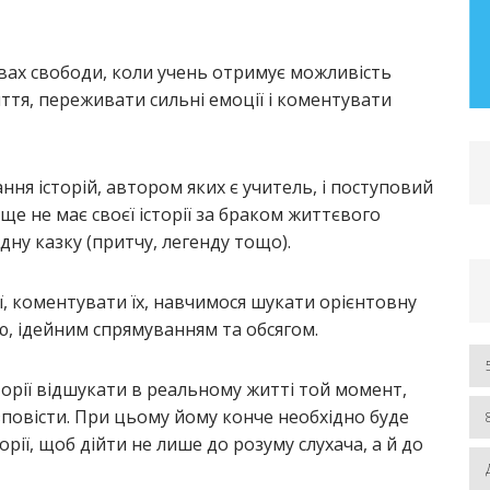
– 2019 рр.) Розділ І. Автореферат та
дисертація
вах свободи, коли учень отримує можливість
життя, переживати сильні емоції і коментувати
ЧИТАТИ БІЛЬШЕ
я історій, автором яких є учитель, і поступовий
 ще не має своєї історії за браком життєвого
дну казку (притчу, легенду тощо).
ії, коментувати їх, навчимося шукати орієнтовну
ою, ідейним спрямуванням та обсягом.
торії відшукати в реальному житті той момент,
озповісти. При цьому йому конче необхідно буде
орії, щоб дійти не лише до розуму слухача, а й до