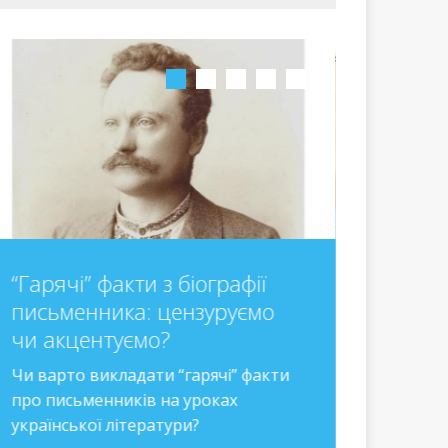
ОЗОНівс
розумін
“Гарячі” факти з біографії
твору
письменника: цензуруємо
чи акцентуємо?
Заглиблює
творів ра
Чи варто викладати “гарячі” факти
українськ
про письменників на уроках
прийоми д
української літератури?