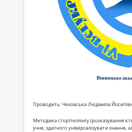
Проводить: Чеховська Людмила Йосипівна
Методика сторітеллінгу (розказування іст
учня, здатного універсалізувати знання, 